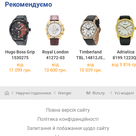
Рекомендуємо
Hugo Boss Grip
Royal London
Timberland
Adriatica
1530275
41272-03
TBL.14812JSK
8199.1223
/01
від
від
від
від 9 816 гр
11 099 грн.
10 600 грн.
10 039 грн.
Наручні годинники
Wenger
Фільтр
Усі моделі
Повна версія сайту
Політика конфіденційності
Запитання й побажання щодо сайту