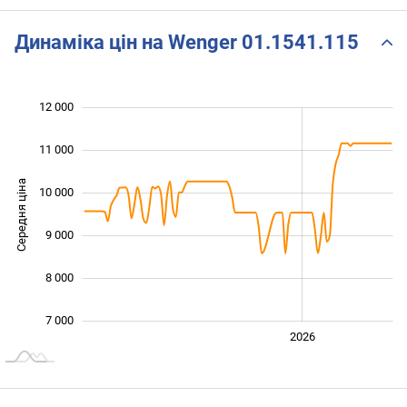
Динаміка цін на Wenger 01.1541.115
12 000
 000
 000
 000
11 000
Середня ціна
10 000
10 000
9 000
8 000
7 000
2024
2025
2028
2026
L