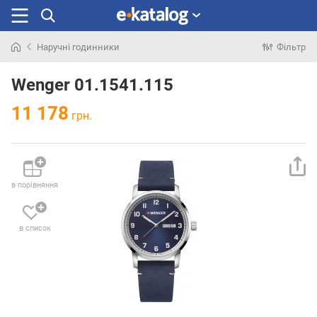
Наручні годинники
Фільтр
Шукали
раніше
Wenger 01.1541.115
11 178
грн.
в порівняння
в список