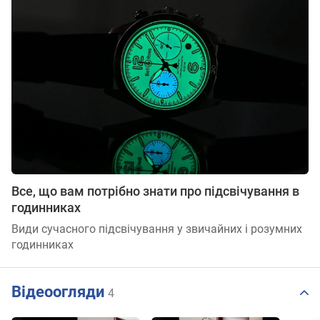
Все, що вам потрібно знати про підсвічування в
годинниках
Види сучасного підсвічування у звичайних і розумних
годинниках
Відеоогляди
4