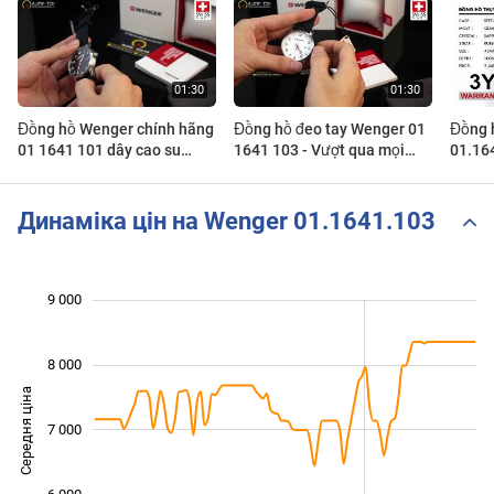
Đồng hồ Wenger chính hãng
Đồng hồ đeo tay Wenger 01
Đồng 
01 1641 101 dây cao su
1641 103 - Vượt qua mọi
01.16
chống nước
thời tiết
Динаміка цін на Wenger 01.1641.103
9 000
 000
 000
 500
 500
 500
 500
 000
8 000
Середня ціна
7 000
5 000