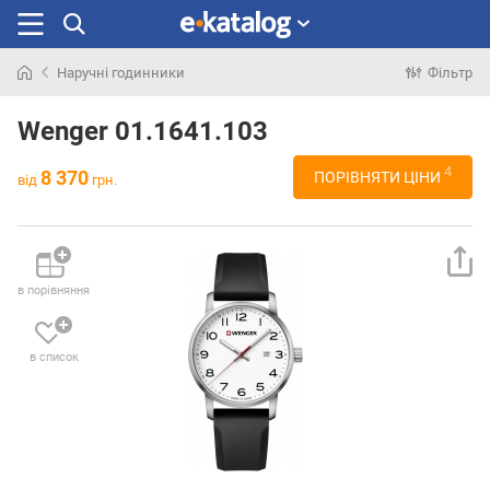
Наручні годинники
Фільтр
Шукали
раніше
Wenger 01.1641.103
4
8 370
ПОРІВНЯТИ ЦІНИ
від
грн.
в порівняння
в список