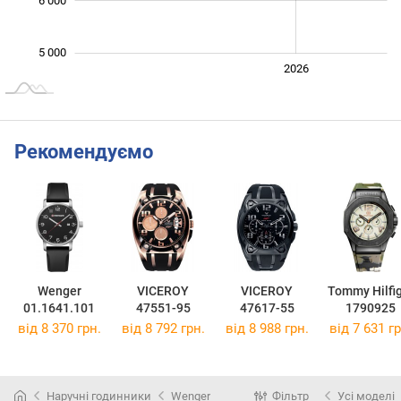
6 000
5 000
2024
2025
2028
2026
L
Рекомендуємо
Wenger
VICEROY
VICEROY
Tommy Hilfi
01.1641.101
47551-95
47617-55
1790925
від 8 370 грн.
від 8 792 грн.
від 8 988 грн.
від 7 631 гр
Наручні годинники
Wenger
Фільтр
Усі моделі