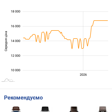
 000
 000
 000
 000
 000
 000
18 000
16 000
Середня ціна
14 000
11 000
12 000
10 000
2024
2025
2028
2026
L
Рекомендуємо