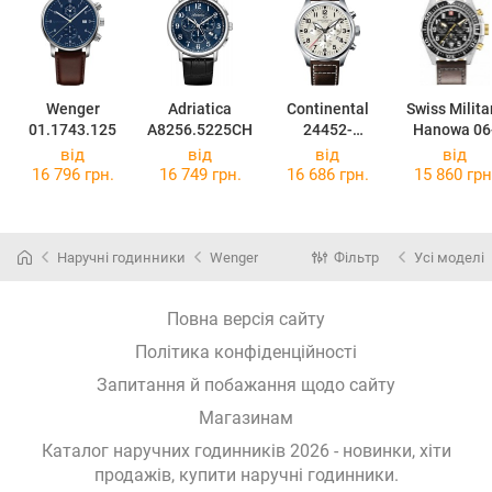
Wenger
Adriatica
Continental
Swiss Milita
01.1743.125
A8256.5225CH
24452-
Hanowa 06
GC156220
4304.04.007
від
від
від
від
16 796 грн.
16 749 грн.
16 686 грн.
15 860 грн
Наручні годинники
Wenger
Фільтр
Усі моделі
Повна версія сайту
Політика конфіденційності
Запитання й побажання щодо сайту
Магазинам
Каталог наручних годинників 2026 - новинки, хіти
продажів,
купити наручні годинники
.