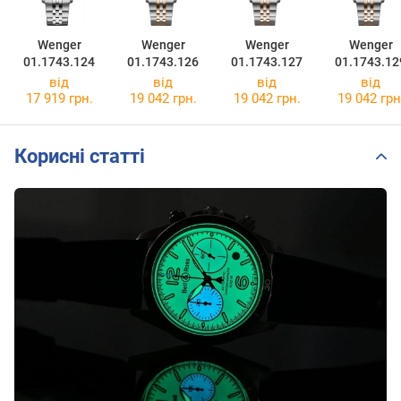
Wenger
Wenger
Wenger
Wenger
01.1743.124
01.1743.126
01.1743.127
01.1743.12
від
від
від
від
17 919 грн.
19 042 грн.
19 042 грн.
19 042 грн
Корисні статті