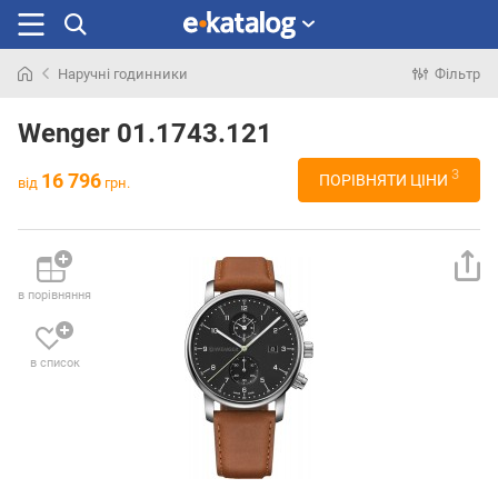
Наручні годинники
Фільтр
Шукали
раніше
Wenger 01.1743.121
3
16 796
ПОРІВНЯТИ ЦІНИ
від
грн.
в порівняння
в список