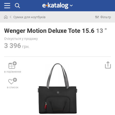
Сумки для ноутбуків
Фільтр
Шукали
раніше
Wenger Motion Deluxe Tote 15.6
13 "
Очікується у продажу
3 396
грн.
в порівняння
в список