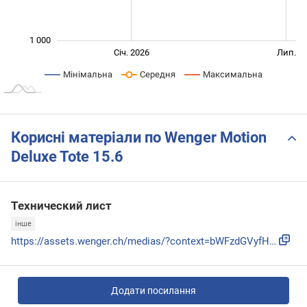
1 000
Січ. 2027
Лип.
Січ. 2026
Лип.
L
Мінімальна
Середня
Максимальна
Корисні матеріали по Wenger Motion
Deluxe Tote 15.6
Технический лист
інше
https://assets.wenger.ch/medias/?context=bWFzdGVyfHJvb3R8Mz...
Додати посилання