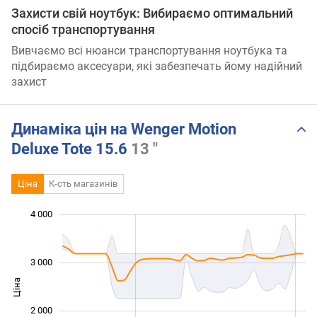
Захисти свій ноутбук: Вибираємо оптимальний
спосіб транспортування
Вивчаємо всі нюанси транспортування ноутбука та
підбираємо аксесуари, які забезпечать йому надійний
захист
Динаміка цін на Wenger Motion
Deluxe Tote 15.6
13 "
Ціна
К-сть магазинів
4 000
 000
 500
 500
 000
500
0
3 000
Ціна
1 000
2 000