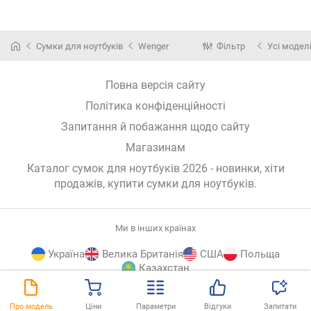
Сумки для ноутбуків
Wenger
Фільтр
Усі модел
Повна версія сайту
Політика конфіденційності
Запитання й побажання щодо сайту
Магазинам
Каталог сумок для ноутбуків 2026 - новинки, хіти
продажів,
купити сумки для ноутбуків
.
Ми в інших країнах
Україна
Велика Британія
США
Польща
Казахстан
E-
© E-Katalog, 2026
ВГОРУ
Про модель
Ціни
Параметри
Відгуки
Запитати