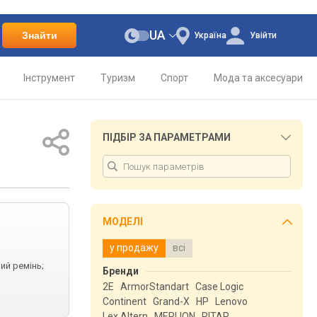
UA
Знайти
Україна
Увійти
Інструмент
Туризм
Спорт
Мода та аксесуари
ПІДБІР ЗА ПАРАМЕТРАМИ
МОДЕЛІ
у продажу
всі
ий ремінь;
Бренди
2E
ArmorStandart
Case Logic
Continent
Grand-X
HP
Lenovo
Lex Altern
MERLION
RITAR