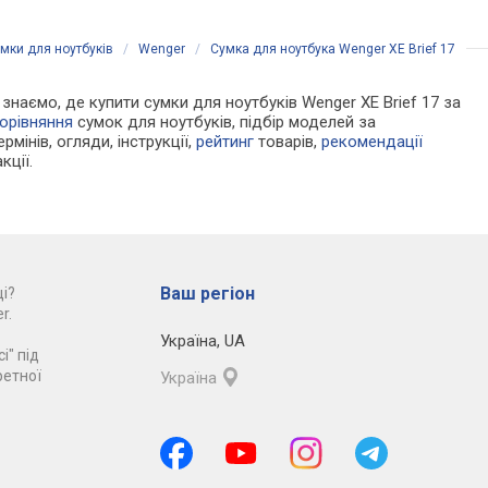
мки для ноутбуків
/
Wenger
/
Сумка для ноутбука Wenger XE Brief 17
и знаємо, де купити сумки для ноутбуків Wenger XE Brief 17 за
орівняння
сумок для ноутбуків, підбір моделей за
рмінів, огляди, інструкції,
рейтинг
товарів,
рекомендації
кції.
Ваш регіон
і?
r.
Україна
,
UA
і" під
ретної
Україна