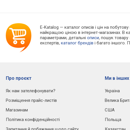
E-Katalog
— каталог описів і цін на побутову
найкращою ціною в інтернет-магазинах. В 
параметрами, детальні
описи
, пошук товару
експертів,
каталог брендів
і багато іншого. 
Про проєкт
Ми в інших
Як нам зателефонувати?
Україна
Розміщення прайс-листів
Велика Брит
Магазинам
США
Політика конфіденційності
Польща
Запитання й побажання щодо сайту
Казахстан