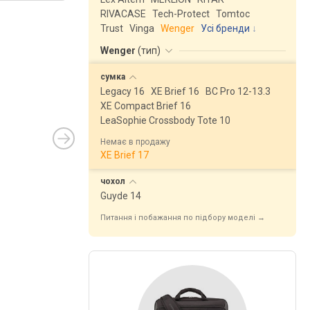
RIVACASE
Tech-Protect
Tomtoc
Trust
Vinga
Wenger
Усі бренди
Wenger
(
тип
)
сумка
Legacy 16
XE Brief 16
BC Pro 12-13.3
XE Compact Brief 16
LeaSophie Crossbody Tote 10
Немає в продажу
XE Brief 17
чохол
Guyde 14
Питання і побажання по підбору моделі →