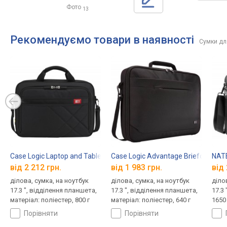
Фото
13
Рекомендуємо товари в наявності
Сумки дл
Case Logic Laptop and Tablet Case 17.3
Case Logic Advantage Briefcase 17.
NATE
від 2 212 грн.
від 1 983 грн.
від 
ділова, сумка, на ноутбук
ділова, сумка, на ноутбук
діло
17.3 ", відділення планшета,
17.3 ", відділення планшета,
17.3 
матеріал: поліестер, 800 г
матеріал: поліестер, 640 г
1650 
порівняти
порівняти