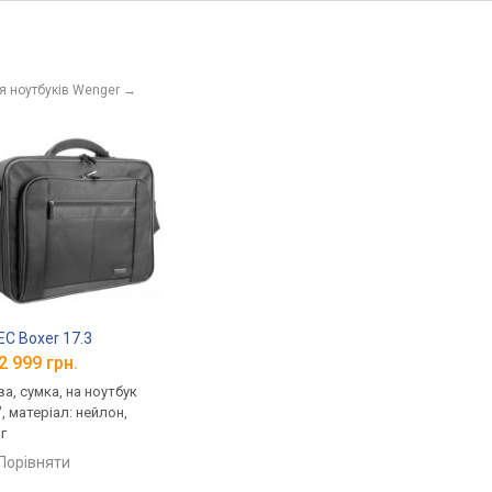
я ноутбуків Wenger
→
3
C Boxer 17.3
2 999 грн.
ва, сумка, на ноутбук
", матеріал: нейлон,
г
порівняти