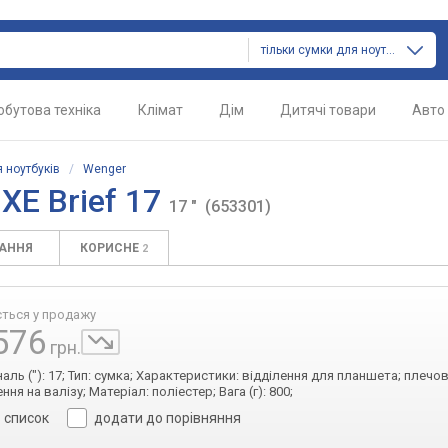
тільки сумки для ноутбуків
обутова техніка
Клімат
Дім
Дитячі товари
Авто
 ноутбуків
/
Wenger
XE Brief 17
17 "
(653301)
ТАННЯ
КОРИСНЕ
2
ється у продажу
576
грн.
наль ("): 17; Тип: сумка; Характеристики: відділення для планшета; плечов
ння на валізу; Матеріал: поліестер; Вага (г): 800;
в список
додати до порівняння