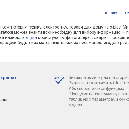
Каталог
/
Су
 і комп'ютерну техніку, електроніку, товари для дому та офісу. М
каталозі можна знайти всю необхідну для вибору інформацію —
п
 за назвою,
відгуки
користувачів, фотогалереї товарів, глосарій те
Передрук будь-яких матеріалів тільки за письмовою згодою реда
 країнах
Знайшли помилку на цій сторінц
Виділіть її та натисніть Ctrl+Ente
Або скористайтеся функцією
"Повідомити про помилку в опис
анія
таблицею з параметрами конк
моделі.