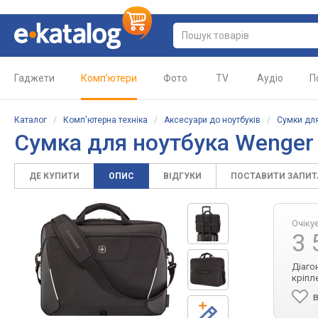
Гаджети
Комп'ютери
Фото
TV
Аудіо
П
Каталог
/
Комп'ютерна техніка
/
Аксесуари до ноутбуків
/
Сумки для
Сумка для ноутбука
Wenger 
ДЕ КУПИТИ
ОПИС
ВІДГУКИ
ПОСТАВИТИ ЗАПИ
Очіку
3 
Діаго
кріпле