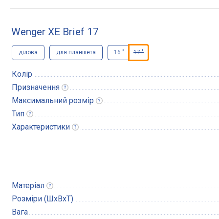
Wenger XE Brief 17
ділова
для планшета
16 "
17 "
Колір
Призначення
Максимальний
розмір
Тип
Характеристики
Матеріал
Розміри (ШхВхТ)
Вага