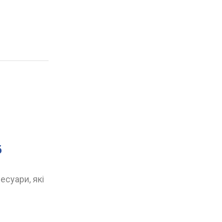
б
есуари, які