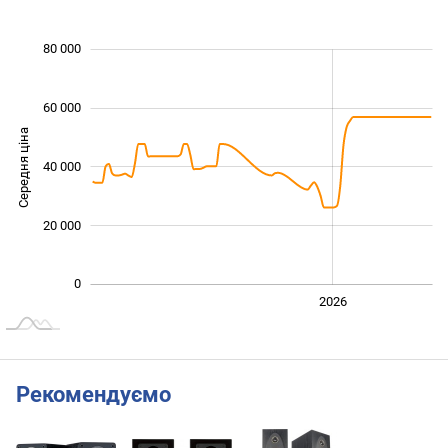
 000
 000
 000
 000
 000
 000
80 000
60 000
Середня ціна
40 000
10 000
20 000
0
2024
2025
2028
2026
L
Рекомендуємо