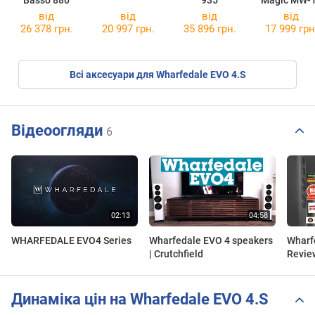
Basso 880
935
Magic MW-
від
від
від
від
26 378 грн.
20 997 грн.
35 896 грн.
17 999 грн
Всі аксесуари для Wharfedale EVO 4.S
Відеоогляди
6
WHARFEDALE EVO4 Series
Wharfedale EVO 4 speakers
Wharf
| Crutchfield
Revie
Динаміка цін на Wharfedale EVO 4.S