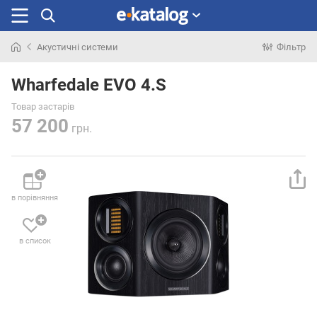
Акустичні системи
Фільтр
Шукали
раніше
Wharfedale EVO 4.S
Товар застарів
57 200
грн.
в порівняння
в список