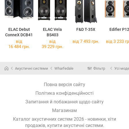
ELAC Debut
ELAC Vela
F&D T-35X
Edifier P1
ConneX DCB41
BS403
від
від
від 7 493 грн.
від 3 233 гр
16 484 грн.
39 229 грн.
Акустичні системи
Wharfedale
Фільтр
Усі мод
Повна версія сайту
Політика конфіденційності
Запитання й побажання щодо сайту
Магазинам
Каталог акустичних систем 2026 - новинки, хіти
продажів,
купити акустичні системи
.