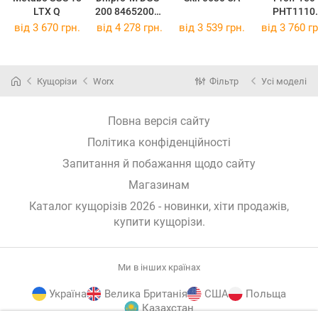
LTX Q
200 84652000-
PHT1110
1
006567
від 3 670 грн.
від 4 278 грн.
від 3 539 грн.
від 3 760 гр
Кущорізи
Worx
Фільтр
Усі моделі
Повна версія сайту
Політика конфіденційності
Запитання й побажання щодо сайту
Магазинам
Каталог кущорізів 2026 - новинки, хіти продажів,
купити кущорізи
.
Ми в інших країнах
Україна
Велика Британія
США
Польща
Казахстан