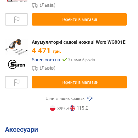
(Львів)
Перейти в магазин
Акумуляторні садові ножиці Worx WG801E
4 471
грн.
Saren.com.ua
З нами 6 років
(Львів)
Перейти в магазин
Ціни в інших країнах
115 £
399 zł
Аксесуари