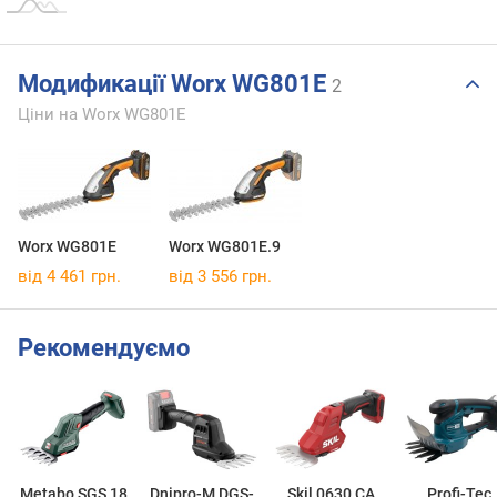
Модификації Worx WG801E
2
Ціни на Worx WG801E
Worx WG801E
Worx WG801E.9
від 4 461 грн.
від 3 556 грн.
Рекомендуємо
Metabo SGS 18
Dnipro-M DGS-
Skil 0630 CA
Profi-Tec