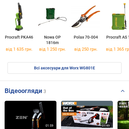
Procraft PKA46
Nowa OP
Polax 70-004
Procraft AS 
1816m
від 1 635 грн.
від 1 250 грн.
від 250 грн.
від 1 365 гр
Всі аксесуари для Worx WG801E
Відеоогляди
3