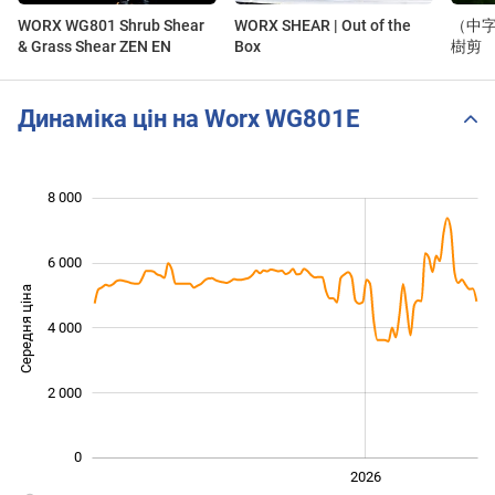
WORX WG801 Shrub Shear
WORX SHEAR | Out of the
（中字）
& Grass Shear ZEN EN
Box
樹剪
Динаміка цін на Worx WG801E
8 000
 000
 000
 000
 000
 000
 000
 000
6 000
Середня ціна
4 000
1 000
2 000
0
2024
2025
2028
2026
L