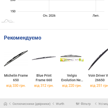
150
Січ. 2027
Лип.
Січ. 2026
Лип.
L
Рекомендуємо
Michelin Frame
Blue Print
Velgio
Voin Driver 
650
Frame 660
Evolution Neo
26650
650
від 330 грн.
від 312 грн.
від 220 грн.
від 251 грн
Склоочисники (двірники)
Wurth
Фільтр
Усі мо