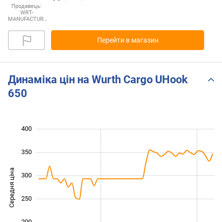
Продавець:
WRT-
MANUFACTUR…
Перейти в магазин
Динаміка цін на Wurth Cargo UHook
650
400
100
450
50
350
Середня ціна
300
150
250
200