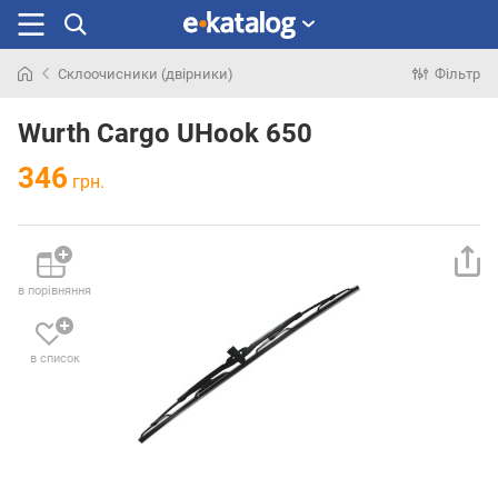
Склоочисники (двірники)
Фільтр
Шукали
раніше
Wurth Cargo UHook 650
346
грн.
в порівняння
в список