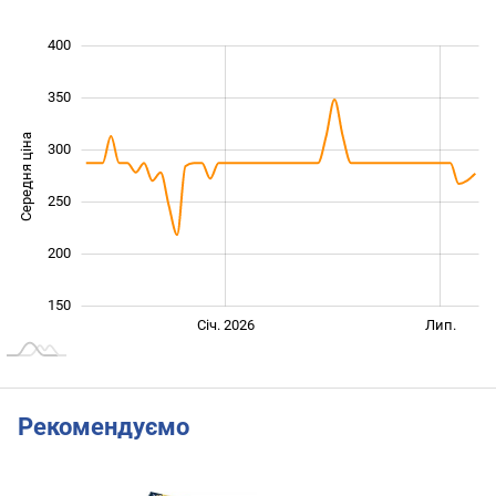
400
100
450
50
0
350
Середня ціна
300
100
250
200
150
Січ. 2027
Лип.
Січ. 2026
Лип.
L
Рекомендуємо