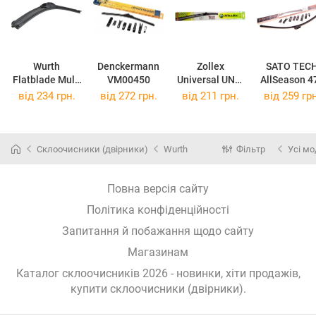
Wurth
Denckermann
Zollex
SATO TEC
Flatblade Multi
VM00450
Universal UN9-
AllSeason 4
470
430
від 234 грн.
від 272 грн.
від 211 грн.
від 259 грн
Склоочисники (двірники)
Wurth
Фільтр
Усі мо
Повна версія сайту
Політика конфіденційності
Запитання й побажання щодо сайту
Магазинам
Каталог склоочисників 2026 - новинки, хіти продажів,
купити склоочисники (двірники)
.