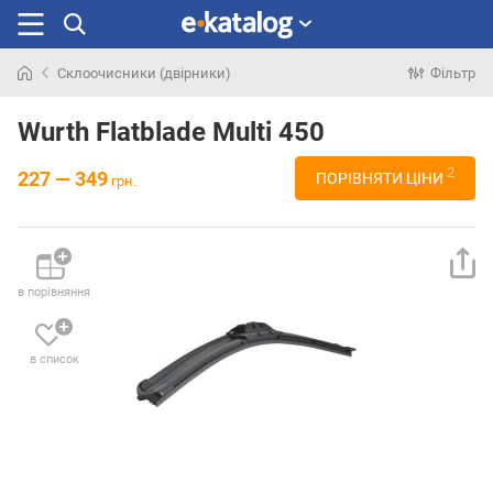
Склоочисники (двірники)
Фільтр
Шукали
раніше
Wurth Flatblade Multi 450
2
227 — 349
ПОРІВНЯТИ ЦІНИ
грн.
в порівняння
в список