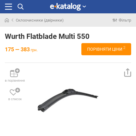
Склоочисники (двірники)
Фільтр
Шукали
раніше
Wurth Flatblade Multi 550
2
175 — 383
ПОРІВНЯТИ ЦІНИ
грн.
в порівняння
в список