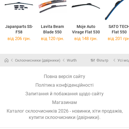
Japanparts SS-
Lavita Beam
Moje Auto
SATO TEC
F58
Blade 550
Virage Flat 530
Flat 550
від 206 грн.
від 120 грн.
від 148 грн.
від 201 грн
Склоочисники (двірники)
Wurth
Фільтр
Усі мо
Повна версія сайту
Політика конфіденційності
Запитання й побажання щодо сайту
Магазинам
Каталог склоочисників 2026 - новинки, хіти продажів,
купити склоочисники (двірники)
.