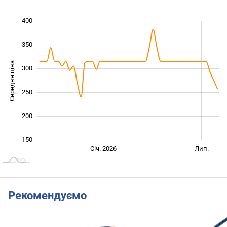
400
100
450
50
350
Середня ціна
300
150
250
200
150
Січ. 2027
Лип.
Січ. 2026
Лип.
L
Рекомендуємо