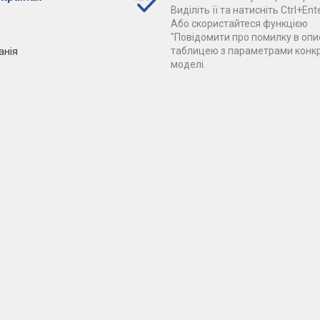
Виділіть її та натисніть Ctrl+Ente
Або скористайтеся функцією
"Повідомити про помилку в опис
анія
таблицею з параметрами конк
моделі.