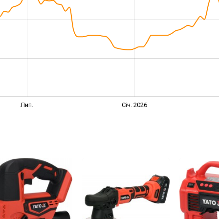
Лип.
Січ. 2026