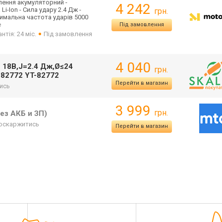
влення акумуляторний -
4 242
-Ion - Сила удару 2.4 Дж -
грн.
симальна частота ударів 5000
е
Під замовлення
нтія: 24 міс.
Під замовлення
4 040
n 18В,J=2.4 Дж,Ø≤24
грн.
-82772 YT-82772
Перейти в магазин
ись
3 999
грн.
без АКБ и ЗП)
оскаржитись
Перейти в магазин