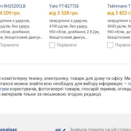
rm RH2520CLB
Yato YT-827726
Tekhmann T
4 209 грн.
від 3 528 грн.
від 3 823 г
дління з ударом,
свердління з ударом,
свердління з
уд/хв, без удару,
4700 уд/хв, без удару,
4300 уд/хв, б
 об/хв, довбання,
950 об/хв, довбання, 2.8 Дж,
950 об/хв, до
Дж, безщітковий двигун,
безщітковий двигун,
безщітковий 
ення акумулятор, 20 В,
живлення акумулятор, 18 В,
живлення аку
порівняти
порівняти
порівн
 комплекті,
не в комплекті,
не в комплек
ічування, вага 2.6 кг
підсвічування, вага 2.8 кг
підсвічування
 і комп'ютерну техніку, електроніку, товари для дому та офісу. 
каталозі можна знайти всю необхідну для вибору інформацію —
п
дгуки
користувачів, фотогалереї товарів, глосарій термінів, огляди
 матеріалів тільки за письмовою згодою редакції.
 країнах
Знайшли помилку на цій сторінц