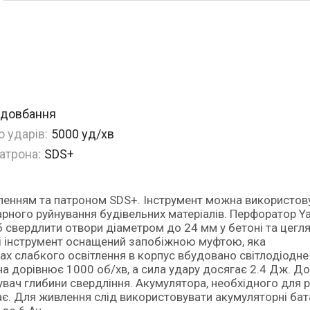
, довбання
 ударів:
5000 уд/хв
атрона:
SDS+
арного руйнування будівельних матеріалів. Перфоратор Ya
 свердлити отвори діаметром до 24 мм у бетоні та цегля
ні інструмент оснащений запобіжною муфтою, яка
ах слабкого освітлення в корпус вбудовано світлодіодне
а дорівнює 1000 об/хв, а сила удару досягає 2.4 Дж. До
вач глибини свердління. Акумулятора, необхідного для 
. Для живлення слід використовувати акумуляторні бата