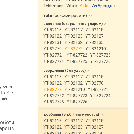
Tekhmann
Vitals
Yato
Усі бренди
Yato
(
режими роботи
)
основний (свердління з
ударом)
YT-82116
YT-82117
YT-82118
YT-82122
YT-82123
YT-82127
YT-82131
YT-82132
YT-82135
YT-82770
YT-82772
YT-821210
YT-827721
YT-827722
YT-827723
YT-827724
YT-827725
YT-827726
свердління (без
удару)
YT-82116
YT-82117
YT-82118
YT-82122
YT-82132
YT-82770
YT-82772
YT-821210
YT-827721
to YT-
YT-827722
YT-827723
YT-827724
ній
YT-827725
YT-827726
довбання (відбійний
молоток)
YT-82116
YT-82117
YT-82118
роботи
YT-82122
YT-82123
YT-82127
реї із
YT-82131
YT-82135
YT-82770