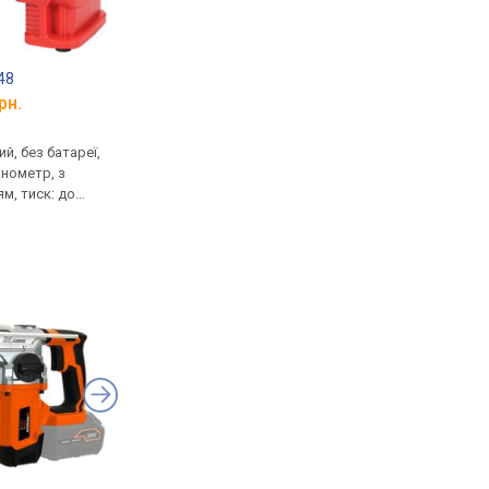
48
Yato YT-82831
Yato YT-82818
рн.
від 2 604 грн.
від 3 600 грн.
,
акумуляторна, 18 В, без
реноватор, акумулят
й, без батареї,
батареї, ширина захвату
18000 кол/хв, підсві
нометр, з
30 см, телескопічна штанга
ям, тиск: до