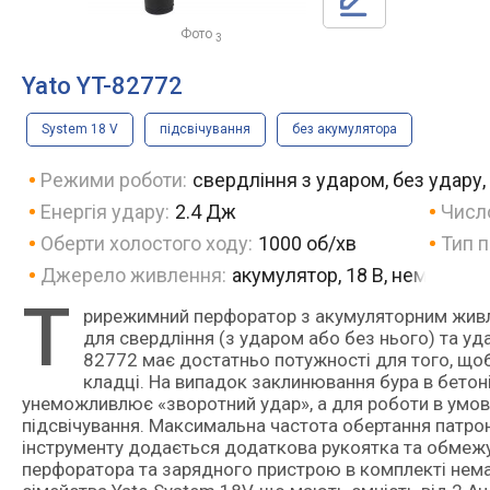
Фото
3
Yato YT-82772
System 18 V
підсвічування
без акумулятора
Режими роботи:
свердління з ударом, без удару
Енергія удару:
2.4 Дж
Число
Оберти холостого ходу:
1000 об/хв
Тип п
Джерело живлення:
акумулятор, 18 В, немає
Т
рирежимний перфоратор з акумуляторним живленням та патроном SDS+. Інструмент можна використовувати
для свердління (з ударом або без нього) та уд
82772 має достатньо потужності для того, щоб
кладці. На випадок заклинювання бура в бето
унеможливлює «зворотний удар», а для роботи в умов
підсвічування. Максимальна частота обертання патрон
інструменту додається додаткова рукоятка та обмежу
перфоратора та зарядного пристрою в комплекті немає