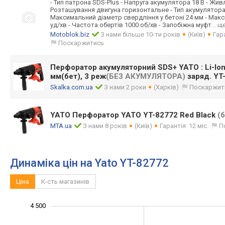
- Тип патрона SDS-Plus - Напруга акумулятора 18 B - Жи
Розташування двигуна горизонтальне - Тип акумулятора Li
Максимальний діаметр свердління у бетоні 24 мм - Мак
уд/хв - Частота обертів 1000 об/хв - Запобіжна муфт
... щ
Motoblok.biz
З нами більше 10-ти років
(Київ)
Гара
Поскаржитись
Перфоратор акумуляторний SDS+ YATO : Li-Io
мм(бет), 3 реж
(БЕЗ АКУМУЛЯТОРА)
заряд. YT
Skalka.com.ua
З нами 2 роки
(Харків)
Поскаржит
YATO Перфоратор YATO YT-82772 Red Black
(
MTA.ua
З нами 8 років
(Київ)
Гарантія: 12 міс.
П
Динаміка цін на Yato YT-82772
Ціна
К-сть магазинів
2 800
3 200
3 400
5 500
5 000
2 500
2 000
4 500