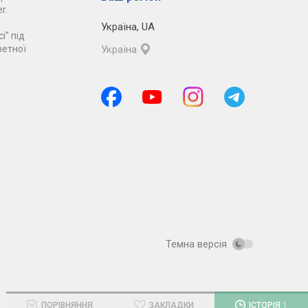
r.
Україна
,
UA
і" під
ретної
Україна
Темна версія
ПОРІВНЯННЯ
ЗАКЛАДКИ
ІСТОРІЯ
1