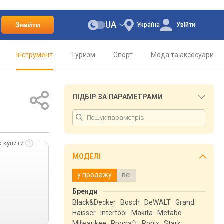
UA
Знайти
Україна
Увійти
Інструмент
Туризм
Спорт
Мода та аксесуари
ПІДБІР ЗА ПАРАМЕТРАМИ
к купити
МОДЕЛІ
у продажу
всі
Бренди
Black&Decker
Bosch
DeWALT
Grand
Haisser
Intertool
Makita
Metabo
Milwaukee
Procraft
Ronix
Stark