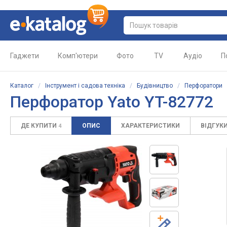
Гаджети
Комп'ютери
Фото
TV
Аудіо
П
Каталог
/
Інструмент і садова техніка
/
Будівництво
/
Перфоратори
Перфоратор Yato YT-82772
ДЕ КУПИТИ
ОПИС
ХАРАКТЕРИСТИКИ
ВІДГУК
4