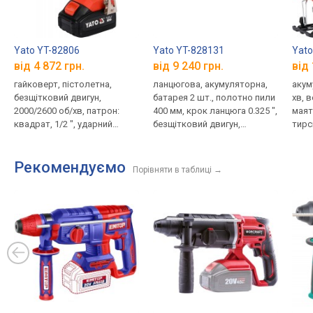
Yato YT-82806
Yato YT-828131
Yato
від 4 872 грн.
від 9 240 грн.
від 
гайковерт, пістолетна,
ланцюгова, акумуляторна,
акум
безщітковий двигун,
батарея 2 шт., полотно пили
хв, 
2000/2600 об/хв, патрон:
400 мм, крок ланцюга 0.325 ",
маят
квадрат, 1/2 ", ударний
безщітковий двигун,
тирс
режим, реверс, гальмо
безключове натягування,
двигуна, джерело живлення:
вага 2.95 кг
Рекомендуємо
акумулятор, 18 В, 3 Агод, 1
Порівняти в таблиці
→
шт., кейс