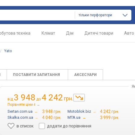
тільки перфоратори
обутова техніка
Клімат
Дім
Дитячі товари
Авто
/
Yato
И
ПОСТАВИТИ ЗАПИТАННЯ
АКСЕСУАРИ
Я
3 948
4 242
грн.
від
до
Порівняти ціни
→
4
Sertan.com.ua
→
3 948 грн.
Motoblok.biz
→
4 242 грн.
Skalka.com.ua
→
4 040 грн.
MTA.ua
→
3 999 грн.
в список
додати до порівняння