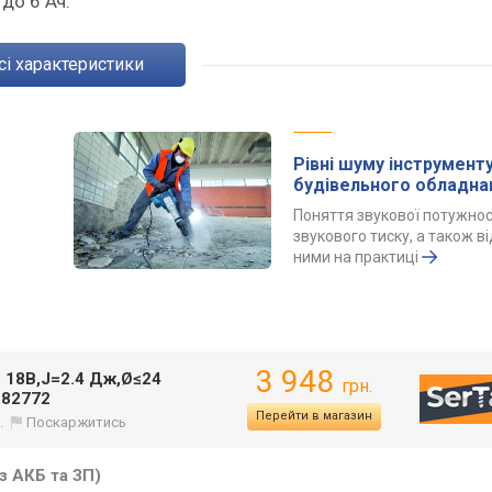
до 6 Ач.
Всі характеристики
Рівні шуму інструменту
будівельного обладна
Поняття звукової потужнос
звукового тиску, а також ві
ними на практиці
3 948
n 18В,J=2.4 Дж,Ø≤24
грн.
-82772
Перейти в магазин
.
Поскаржитись
з АКБ та ЗП)