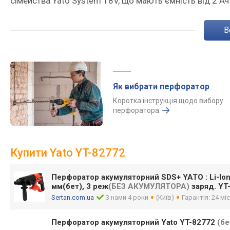
сімейства Yato System 18V, що мають ємність від 2 Ач 
Як вибрати перфоратор
Коротка інструкція щодо вибору
перфоратора.
Купити Yato YT-82772
Перфоратор акумуляторний SDS+ YATO : Li-Io
мм(бет), 3 реж
(БЕЗ АКУМУЛЯТОРА)
заряд. YT
Sertan.com.ua
З нами 4 роки
(Київ)
Гарантія: 24 міс
Перфоратор акумуляторний Yato YT-82772
(бе