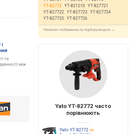
YT-82772
YT-821210
YT-827721
YT-827722
YT-827723
YT-827724
YT-827725
YT-827726
Питання і побажання по підбору моделі →
 і
ння
ті та
дмінності між
Yato YT-82772 часто
порівнюють
Yato YT-82772
vs