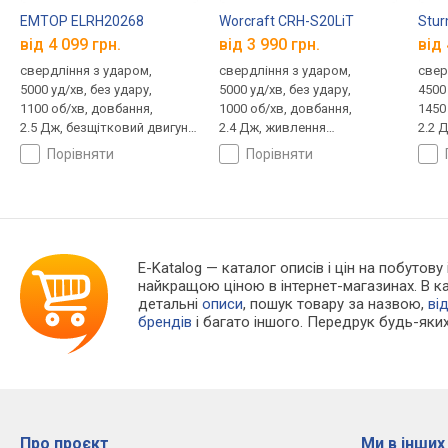
EMTOP ELRH20268
Worcraft CRH-S20LiT
Stu
від 4 099 грн.
від 3 990 грн.
від 
свердління з ударом,
свердління з ударом,
свер
5000 уд/хв, без удару,
5000 уд/хв, без удару,
4500 
1100 об/хв, довбання,
1000 об/хв, довбання,
1450
2.5 Дж, безщітковий двигун,
2.4 Дж, живлення
2.2 
живлення акумулятор, 20 В,
акумулятор, 20 В, не в
живл
порівняти
порівняти
не в комплекті, вага 3.63 кг
комплекті, підсвічування,
не в
вага 3.1 кг
підсв
E-Katalog
— каталог описів і цін на побутову
найкращою ціною в інтернет-магазинах. В 
детальні
описи
, пошук товару за назвою,
ві
брендів
і багато іншого. Передрук будь-яких
Про проєкт
Ми в інших