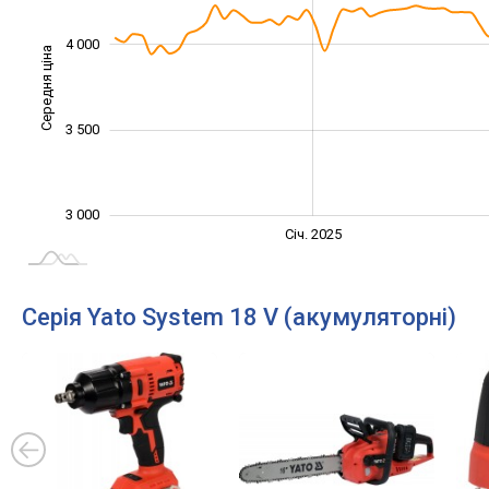
4 000
Середня ціна
3 200
3 500
3 000
Січ. 2027
Лип.
Січ. 2025
L
Серія Yato System 18 V (акумуляторні)