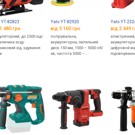
 YT-82823
Yato YT-82920
Yato YT-232
1 480 грн.
від 5 160 грн.
від 2 449 г
уляторний, до 2500 хід/
полірувальна,
електричний
величина ходу:
акумуляторна, пиляльний
акумуляторни
никовий хід, здування
диск 150 мм, 1500 – 5000 об/
цифровой ма
и
хв, частота 3000 –
підсвічуванн
10000 кол/хв, амплітуда
11 Атм
16 мм, плавний пуск,
регулятор обертів, захист
двигуна, додаткова
рукоятка, кейс, зарядний
пристрій