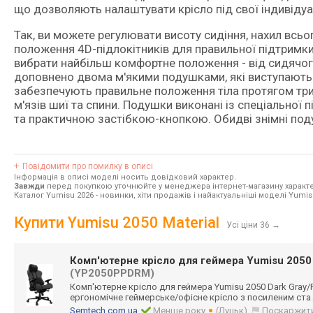
що дозволяють налаштувати крісло під свої індивідуа
Так, ви можете регулювати висоту сидіння, нахил всьо
положення 4D-підлокітників для правильної підтримки
вибрати найбільш комфортне положення - від сидячог
доповнено двома м'якими подушками, які виступають я
забезпечують правильне положення тіла протягом три
м'язів шиї та спини. Подушки виконані із спеціальної
та практичною застібкою-кнопкою. Обидві знімні под
Повідомити про помилку в описі
Інформація в описі моделі носить довідковий характер.
Завжди
перед покупкою уточнюйте у менеджера інтернет-магазину характе
Каталог Yumisu 2026
- новинки, хіти продажів і найактуальніші моделі Yumis
Купити Yumisu 2050 Material
Усі ціни 36
→
Комп'ютерне крісло для геймера Yumisu 2050 
(YP2050PPDRM)
Комп'ютерне крісло для геймера Yumisu 2050 Dark Gray
ергономічне геймерське/офіс
не крісло з посиленим ста
Semtech.com.ua
Менше року
(Луцьк)
Поскаржит