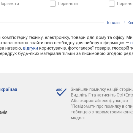
лу, висоти, жорсткості
нахилу, висоти, жорсткості
нахилу, висо
порівняти
порівняти
порівн
Каталог
/
Ко
і комп'ютерну техніку, електроніку, товари для дому та офісу. Ми
каталозі можна знайти всю необхідну для вибору інформацію —
п
 за назвою,
відгуки
користувачів, фотогалереї товарів, глосарій те
Передрук будь-яких матеріалів тільки за письмовою згодою реда
 країнах
Знайшли помилку на цій сторінц
Виділіть її та натисніть Ctrl+Ente
Або скористайтеся функцією
"Повідомити про помилку в опис
анія
таблицею з параметрами конк
моделі.