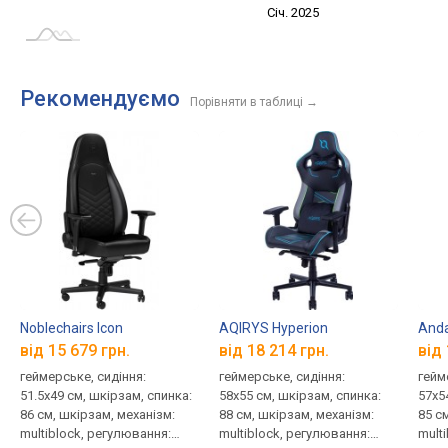
Січ. 2027
Лип.
Січ. 2025
L
Рекомендуємо
Порівняти в таблиці
→
Noblechairs Icon
AQIRYS Hyperion
Anda
від 15 679 грн.
від 18 214 грн.
від 
геймерське, сидіння:
геймерське, сидіння:
гейм
51.5x49 см, шкірзам, спинка:
58x55 см, шкірзам, спинка:
57x5
86 см, шкірзам, механізм:
88 см, шкірзам, механізм:
85 с
multiblock, регулювання:
multiblock, регулювання:
mult