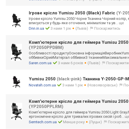
Ігрове крісло Yumisu 2050 (Black) Fabric
(Y-20
Ігрове крісло Yumisu 2050 Чорне Тканина Чорний колір,
вписується у будь-яке оточення, мінімалізм та ув
... ще
Dnn.in.ua
З нами 1 рік
(Львів)
Поскаржитись
Комп'ютерне крісло для геймера Yumisu 2050 
(YP2050PPDBM)
Особливості продуктуОсновна інформаціяВироб
никYum
оббивкиСірийМат
еріал оббивкиЗ тканиниМаксимал
ьне 
Saren.com.ua
З нами 6 років
(Львів)
Поскаржити
Yumisu 2050
(black-pink)
Тканина Y-2050-GP-M
Novateh.com.ua
З нами 1 рік
(Новояворівськ)
По
Комп'ютерне крісло для геймера Yumisu 2050 
(YP2050PPLRM)
Комп'ютерне крісло для геймера Yumisu 2050 Light Gray
ергономічне крісло для тривалих ігрових сесій і роб
... щ
Semtech.com.ua
Менше року
(Луцьк)
Поскаржит