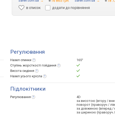
Saren.com.ua
→
16 865 грн.
Saren.com.ua
→
18 7
в список
додати до порівняння
Регулювання
Нахил
спинки
165°
Ступінь жорсткості
гойдання
Висота
сидіння
Нахил усього
крісла
Підлокітники
Регулювання
4D
за висотою (вгору / вни
поворот (праворуч / лі
за довжиною (вперед / 
за шириною (праворуч /