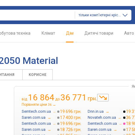
тільки комп'ютерні крісла
обутова техніка
Клімат
Дім
Дитячі товари
Авто
2050 Material
ПИТАННЯ
КОРИСНЕ
Я
16 864
36 771
грн.
від
до
Порівняти ціни
→
36
Semtech.com.ua
→
19 696 грн.
Dnn.in.ua
→
19 3
Saren.com.ua
→
17 400 грн.
Novateh.com.ua
→
36 7
Semtech.com.ua
→
19 696 грн.
Semtech.com.ua
→
18 9
Saren.com.ua
→
18 726 грн.
Saren.com.ua
→
17 5