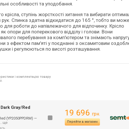
льні особливості та уподобання.
го крісла, ступінь жорсткості хитання та вибирати оптим
 рук. Спинка здатна відкидатися до 165 °, тобто ви мож
о для роботи до напівлежачого для відпочинку. Крісло
к опори для поперекового відділу і голови. Вони
валого перебування за комп'ютером та знімають напругу
 піни з ефектом пам'яті у поєднанні з оксамитовим оздоб
ушки і регулюються по висоті розташування.
ристики і комплектацію товару
u.
Dark Gray/Red
19 696
грн.
/Red (YP2050PPDRM) —
Перейти в магазин
... ще
ись