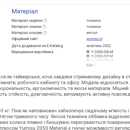
Матеріал
Матеріал
сидіння
тканина
Матеріал
спинки
тканина
Матеріал
основи
метал
Офіційний сайт
yumisu.pl
Дата додавання на E-Katalog
жовтень 2022
Маркування виробника
Y-2050-DB-M
Y-2050-DP-M
Y-2050-DR-M
Ще
↓
кімнати, робочого кабінету та офісу. Модель відноситься
кціональність, ергономічність та якісні матеріали. Міцний
ть стійкість, довговічність, витримують активну повсяк
 кг. Піна як наповнювач забезпечує сидячому м'якість і
ягом тривалого часу. Якісна тканинна оббивка відрізня
овані колеса плавно і безшумно пересуваються поверхнею
плюсом Yumisu 2050 Material є гнучкі можливості регул