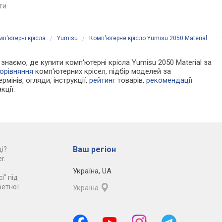
ти, жорсткості
нахилу, висоти, жорсткості
нахилу, висоти, жорс
яти
порівняти
порівняти
мп'ютерні крісла
/
Yumisu
/
Комп'ютерне крісло Yumisu 2050 Material
 знаємо, де купити комп'ютерні крісла Yumisu 2050 Material за
орівняння
комп'ютерних крісел, підбір моделей за
рмінів, огляди, інструкції,
рейтинг
товарів,
рекомендації
кції.
Ваш регіон
і?
r.
Україна
,
UA
і" під
ретної
Україна