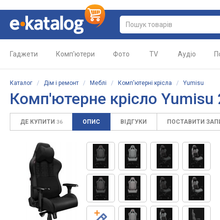
Гаджети
Комп'ютери
Фото
TV
Аудіо
П
Каталог
/
Дім і ремонт
/
Меблі
/
Комп'ютерні крісла
/
Yumisu
Комп'ютерне крісло Yumisu 
ДЕ КУПИТИ
ОПИС
ВІДГУКИ
ПОСТАВИТИ ЗА
36