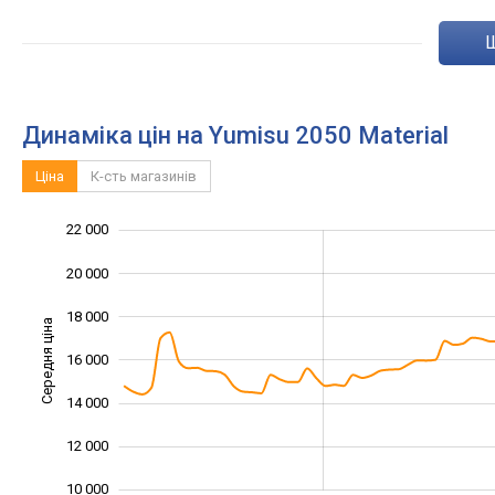
Динаміка цін на Yumisu 2050 Material
Ціна
К-сть магазинів
22 000
24 000
6 000
8 000
20 000
18 000
Середня ціна
16 000
10 000
14 000
12 000
10 000