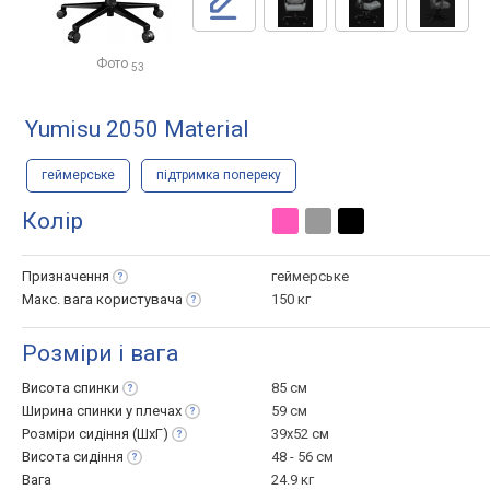
Фото
53
Yumisu 2050 Material
геймерське
підтримка попереку
Колір
Призначення
геймерське
Макс. вага
користувача
150 кг
Розміри і вага
Висота
спинки
85 см
Ширина спинки у
плечах
59 см
Розміри сидіння
(ШхГ)
39x52 см
Висота
сидіння
48 - 56 см
Вага
24.9 кг