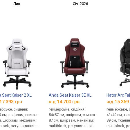
Лип.
Січ. 2026
 Seat Kaiser 2 XL
Anda Seat Kaiser 3E XL
Hator Arc Fa
17 393 грн.
від 14 700 грн.
від 15 359 
ерське, сидіння:
геймерське, сидіння:
геймерське, 
4 см, шкірзам, спинка:
54x57 см, шкірзам, спинка:
43x49 см, тка
м, шкірзам, механізм:
87 см, шкірзам, механізм:
89 см, тканин
iblock, регулювання:
multiblock, регулювання:
multiblock, 