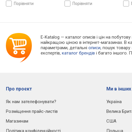
нахилу, висоти, жорсткості
нахилу, висоти, жорсткості
нахи
порівняти
порівняти
E-Katalog
— каталог описів і цін на побутову 
найкращою ціною в інтернет-магазинах. В 
параметрами, детальні
описи
, пошук товару
експертів,
каталог брендів
і багато іншого. 
Про проєкт
Ми в інших
Як нам зателефонувати?
Україна
Розміщення прайс-листів
Велика Брит
Магазинам
США
Політика конфіденційності
Польща