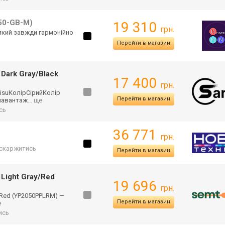
50-GB-M)
19 310
грн.
 який завжди гармонійно
Перейти в магазин
Dark Gray/Black
17 400
грн.
isuКолірС
ірийКолір
Перейти в магазин
навантаж
... ще
сь
36 771
грн.
скаржитись
Перейти в магазин
Light Gray/Red
19 696
грн.
/Red (YP2050PPLRM) —
Перейти в магазин
е
ись