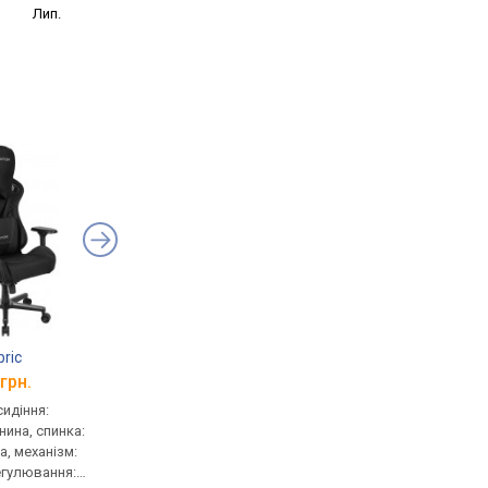
Лип.
bric
Noblechairs Epic
Yumisu 2050
грн.
від 15 679 грн.
від 15 733 грн.
сидіння:
геймерське, сидіння:
геймерське, сидіння:
нина, спинка:
57x46 см, шкірзам, спинка:
39x52 см, шкірзам, сп
а, механізм:
84 см, шкірзам, механізм:
85 см, шкірзам, механ
регулювання:
multiblock, регулювання:
multiblock, регулюва