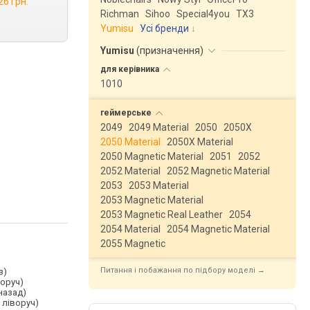
26 грн.
Richman
Sihoo
Special4you
ТX3
Yumisu
Усі бренди
Yumisu
(
призначення
)
для
керівника
1010
геймерське
2049
2049 Material
2050
2050X
2050 Material
2050X Material
2050 Magnetic Material
2051
2052
2052 Material
2052 Magnetic Material
2053
2053 Material
2053 Magnetic Material
2053 Magnetic Real Leather
2054
2054 Material
2054 Magnetic Material
2055 Magnetic
Питання і побажання по підбору моделі →
з)
воруч)
назад)
 ліворуч)