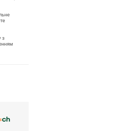
альне
ете
 з
ленням