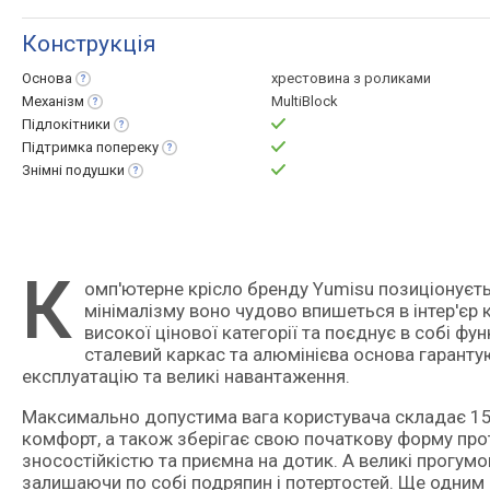
Конструкція
Основа
хрестовина з роликами
Механізм
MultiBlock
Підлокітники
Підтримка
попереку
Знімні
подушки
К
омп'ютерне крісло бренду Yumisu позиціонується як геймерське, хоча завдяки стриманому дизайну в стилі
мінімалізму воно чудово впишеться в інтер'єр 
високої цінової категорії та поєднує в собі фун
сталевий каркас та алюмінієва основа гарантую
експлуатацію та великі навантаження.
Максимально допустима вага користувача складає 150
комфорт, а також зберігає свою початкову форму прот
зносостійкістю та приємна на дотик. А великі прогум
залишаючи по собі подряпин і потертостей. Ще одним 