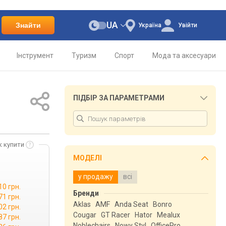
UA
Знайти
Україна
Увійти
Інструмент
Туризм
Спорт
Мода та аксесуари
ПІДБІР ЗА ПАРАМЕТРАМИ
к купити
МОДЕЛІ
у продажу
всі
10 грн.
Бренди
71 грн.
Aklas
AMF
Anda Seat
Bonro
02 грн.
Cougar
GT Racer
Hator
Mealux
87 грн.
Noblechairs
Nowy Styl
OfficePro