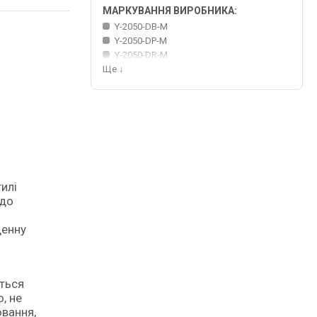
МАРКУВАННЯ ВИРОБНИКА:
Y-2050-DB-M
Y-2050-DP-M
Y-2050-DR-M
Ще
↓
 до
денну
ється
, не
ювання,