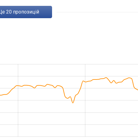
ще
20
пропозицій