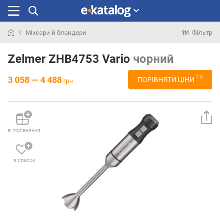
Міксери й блендери
Фільтр
Шукали
раніше
Zelmer ZHB4753 Vario
чорний
18
3 058 — 4 488
ПОРІВНЯТИ ЦІНИ
грн.
в порівняння
в список