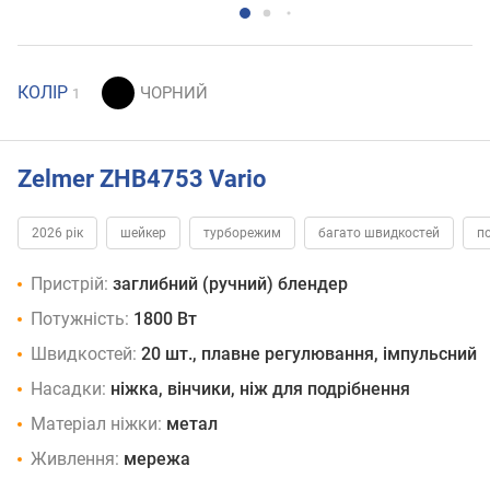
КОЛІР
1
Zelmer ZHB4753 Vario
2026 рік
шейкер
турборежим
багато швидкостей
п
Пристрій:
заглибний (ручний) блендер
Потужність:
1800 Вт
Швидкостей:
20 шт., плавне регулювання, імпульсний
Насадки:
ніжка, вінчики, ніж для подрібнення
Матеріал ніжки:
метал
Живлення:
мережа