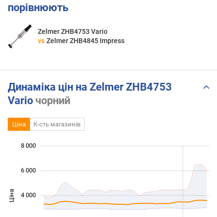
порівнюють
Zelmer ZHB4753 Vario
vs
Zelmer ZHB4845 Impress
Динаміка цін на Zelmer ZHB4753
Vario
чорний
Ціна
К-сть магазинів
 000
 000
 000
 000
 000
 000
8 000
6 000
Ціна
4 000
1 000