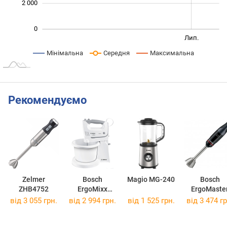
2 000
0
Січ. 2026
Січ. 2027
Квіт.
Лип.
L
Мінімальна
Середня
Максимальна
Рекомендуємо
Zelmer
Bosch
Magio MG-240
Bosch
ZHB4752
ErgoMixx
ErgoMaste
MFQ36490
MSM4B67
від 3 055 грн.
від 2 994 грн.
від 1 525 грн.
від 3 474 гр