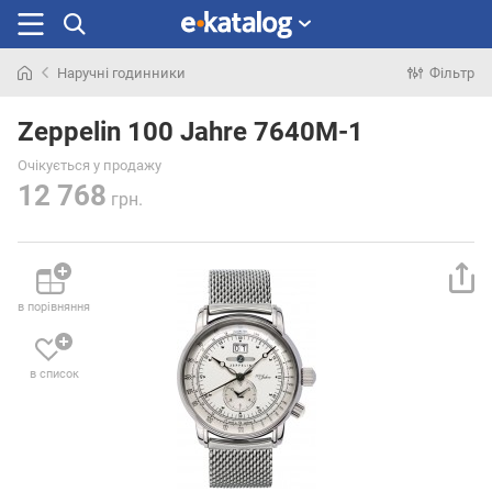
Наручні годинники
Фільтр
Шукали
раніше
Zeppelin 100 Jahre 7640M-1
Очікується у продажу
12 768
грн.
в порівняння
в список