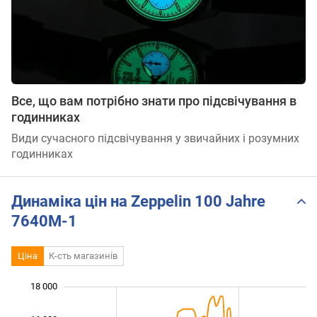
Все, що вам потрібно знати про підсвічування в
годинниках
Види сучасного підсвічування у звичайних і розумних
годинниках
Динаміка цін на Zeppelin 100 Jahre
7640M-1
Ціна
К-сть магазинів
18 000
 000
 000
 000