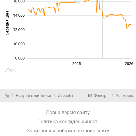
16 000
Середня ціна
14 000
10 000
12 000
10 000
8 000
2024
2027
2025
2026
L
Наручні годинники
Zeppelin
Фільтр
Усі моделі
Повна версія сайту
Політика конфіденційності
Запитання й побажання щодо сайту