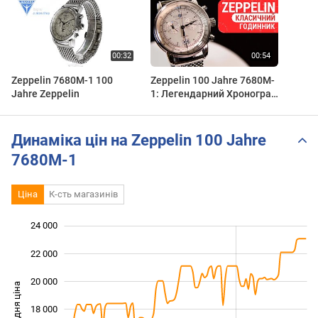
Zeppelin 7680M-1 100
Zeppelin 100 Jahre 7680M-
Jahre Zeppelin
1: Легендарний Хронограф
з Будильником | Made in
Germany | Огляд DEKA
Динаміка цін на Zeppelin 100 Jahre
7680M-1
Ціна
К-сть магазинів
24 000
 000
 000
 000
22 000
20 000
Середня ціна
18 000
12 000