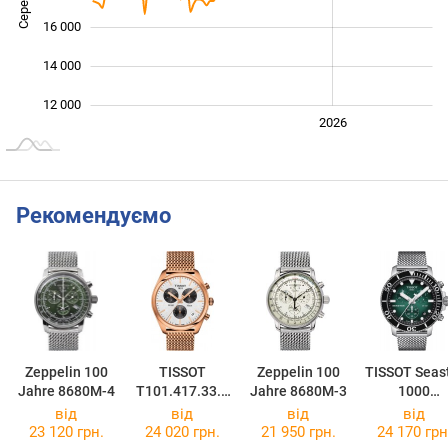
16 000
14 000
12 000
2024
2025
2028
2026
L
Рекомендуємо
Zeppelin 100
TISSOT
Zeppelin 100
TISSOT Seas
Jahre 8680M-4
T101.417.33.0
Jahre 8680M-3
1000
31.01
Chronograp
від
від
від
від
T120.417.11
23 120 грн.
24 020 грн.
21 950 грн.
24 170 грн
91.00