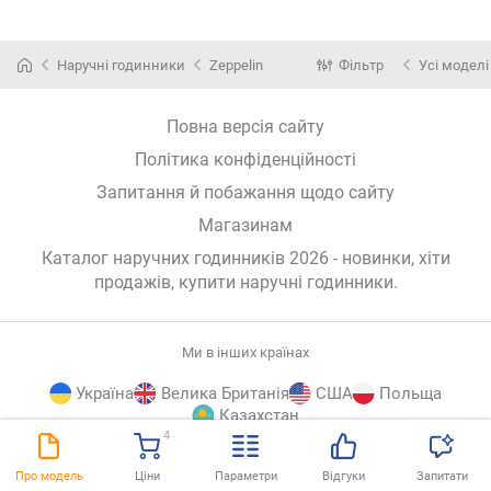
Наручні годинники
Zeppelin
Фільтр
Усі моделі
Повна версія сайту
Політика конфіденційності
Запитання й побажання щодо сайту
Магазинам
Каталог наручних годинників 2026 - новинки, хіти
продажів,
купити наручні годинники
.
Ми в інших країнах
Україна
Велика Британія
США
Польща
Казахстан
4
E-
© E-Katalog, 2026
ВГОРУ
Про модель
Ціни
Параметри
Відгуки
Запитати
Katalog