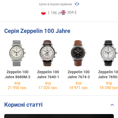
Ціни в інших країнах
304 £
1 196 zł
Серія Zeppelin 100 Jahre
Zeppelin 100
Zeppelin 100
Zeppelin 100
Zeppelin 1
Jahre 8680M-3
Jahre 7640-1
Jahre 7674-3
Jahre 7690
від
від
від
від
21 950 грн.
17 020 грн.
14 971 грн.
18 240 грн
Корисні статті