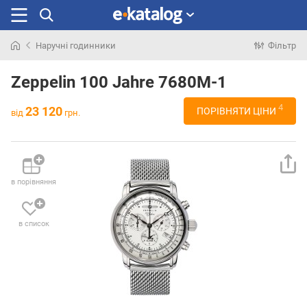
Наручні годинники
Фільтр
Шукали
раніше
Zeppelin 100 Jahre 7680M-1
4
23 120
ПОРІВНЯТИ ЦІНИ
від
грн.
в порівняння
в список