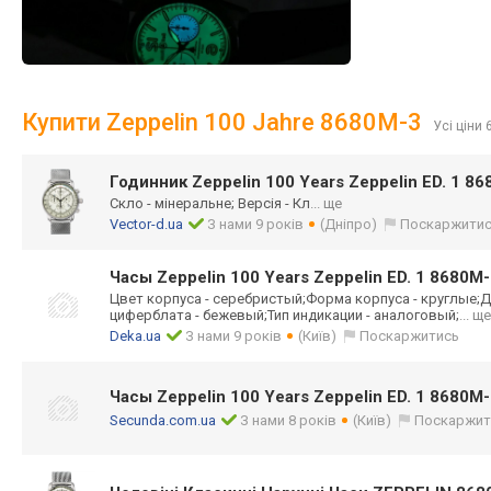
Купити Zeppelin 100 Jahre 8680M-3
Усі ціни 
Годинник Zeppelin 100 Years Zeppelin ED. 1 8
Скло - мінеральне; Версія - Кл
... ще
Vector-d.ua
З нами 9 років
(Дніпро)
Поскаржити
Часы Zeppelin 100 Years Zeppelin ED. 1 8680M
Цвет корпуса - серебристый;Фор
ма корпуса - круглые;Д
циферблата - бежевый;Тип индикации - аналоговый;
... ще
Deka.ua
З нами 9 років
(Київ)
Поскаржитись
Часы Zeppelin 100 Years Zeppelin ED. 1 8680M
Secunda.com.ua
З нами 8 років
(Київ)
Поскаржит