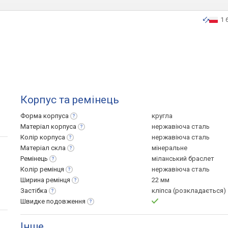
1 
Корпус та ремінець
Форма
корпуса
кругла
Матеріал
корпуса
нержавіюча сталь
Колір
корпуса
нержавіюча сталь
Матеріал
скла
мінеральне
Ремінець
міланський браслет
Колір
ремінця
нержавіюча сталь
Ширина
ремінця
22 мм
Застібка
кліпса (розкладається)
Швидке
подовження
Інше