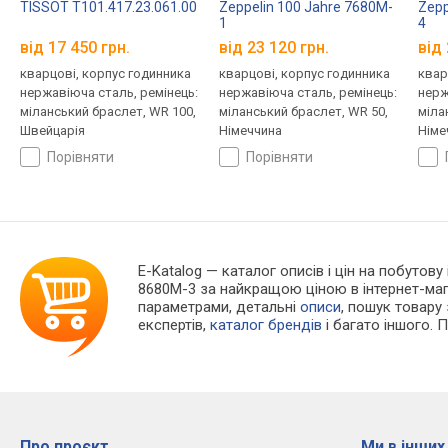
TISSOT T101.417.23.061.00
Zeppelin 100 Jahre 7680M-
Zepp
1
4
від 17 450 грн.
від 23 120 грн.
від 
кварцові, корпус годинника
кварцові, корпус годинника
квар
нержавіюча сталь, ремінець:
нержавіюча сталь, ремінець:
нерж
міланський браслет, WR 100,
міланський браслет, WR 50,
міла
Швейцарія
Німеччина
Німе
порівняти
порівняти
E-Katalog
— каталог описів і цін на побутову 
8680M-3 за найкращою ціною в інтернет-маг
параметрами, детальні
описи
, пошук товару
експертів,
каталог брендів
і багато іншого. 
Про проєкт
Ми в інших