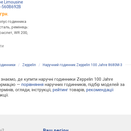
pe Limousine
Adriatica 1193.R113CH
Zeppelin LZ14 Marin
4-560B692B
8886M-3
грн.
від 18 517 грн.
від 18 767 грн.
рпус годинника
кварцові, корпус годинника
кварцові, корпус го
таль, ремінець:
нержавіюча сталь, ремінець:
нержавіюча сталь, р
раслет, WR 200,
міланський браслет, WR 50,
міланський браслет, 
Швейцарія
Німеччина
яти
порівняти
порівняти
годинники
/
Zeppelin
/
Наручний годинник Zeppelin 100 Jahre 8680M-3
и знаємо, де купити наручні годинники Zeppelin 100 Jahre
формацію —
порівняння
наручних годинників, підбір моделей за
рмінів, огляди, інструкції,
рейтинг
товарів,
рекомендації
кції.
Ваш регіон
і?