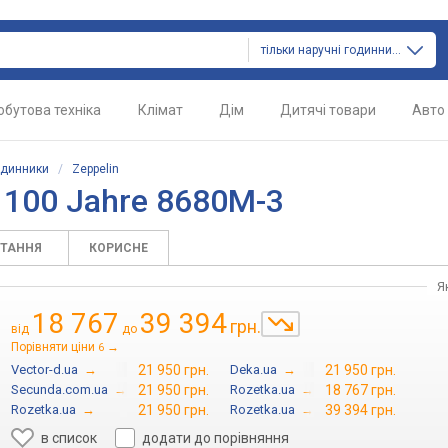
тільки наручні годинники
обутова техніка
Клімат
Дім
Дитячі товари
Авто
одинники
/
Zeppelin
 100 Jahre 8680M-3
ИТАННЯ
КОРИСНЕ
Я
18 767
39 394
грн.
від
до
Порівняти ціни
→
6
Vector-d.ua
→
21 950 грн.
Deka.ua
→
21 950 грн.
Secunda.com.ua
→
21 950 грн.
Rozetka.ua
→
18 767 грн.
Rozetka.ua
→
21 950 грн.
Rozetka.ua
→
39 394 грн.
в список
додати до порівняння