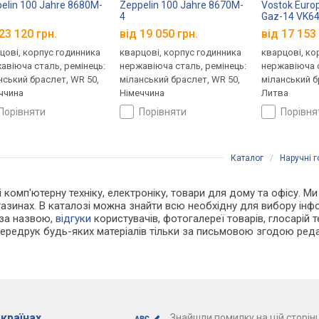
elin 100 Jahre 8680M-
Zeppelin 100 Jahre 8670M-
Vostok Euro
4
Gaz-14 VK6
23 120 грн.
від 19 050 грн.
від 17 153 
цові, корпус годинника
кварцові, корпус годинника
кварцові, ко
авіюча сталь, ремінець:
нержавіюча сталь, ремінець:
нержавіюча с
нський браслет, WR 50,
міланський браслет, WR 50,
міланський б
ччина
Німеччина
Литва
порівняти
порівняти
порівн
Каталог
/
Наручні 
і комп'ютерну техніку, електроніку, товари для дому та офісу. М
азинах. В каталозі можна знайти всю необхідну для вибору ін
 за назвою,
відгуки
користувачів, фотогалереї товарів, глосарій те
Передрук будь-яких матеріалів тільки за письмовою згодою реда
 країнах
Знайшли помилку на цій сторінц