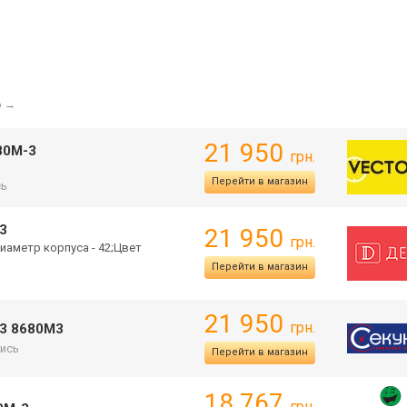
6
→
21 950
680M-3
грн.
Перейти в магазин
сь
-3
21 950
грн.
иаметр корпуса - 42;Цвет
Перейти в магазин
21 950
грн.
-3 8680M3
ись
Перейти в магазин
18 767
грн.