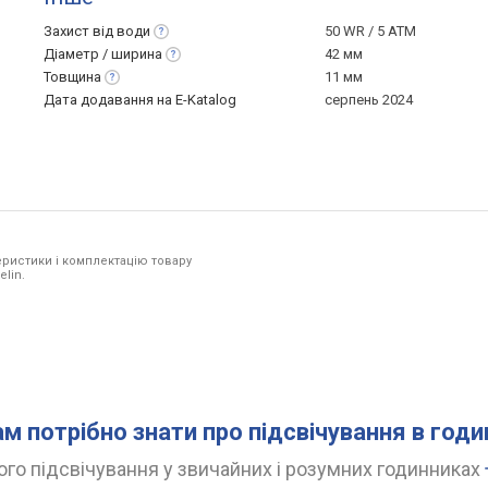
Захист від
води
50 WR / 5 ATM
Діаметр /
ширина
42 мм
Товщина
11 мм
Дата додавання на E-Katalog
серпень 2024
ристики і комплектацію товару
elin.
ам потрібно знати про підсвічування в год
го підсвічування у звичайних і розумних годинниках