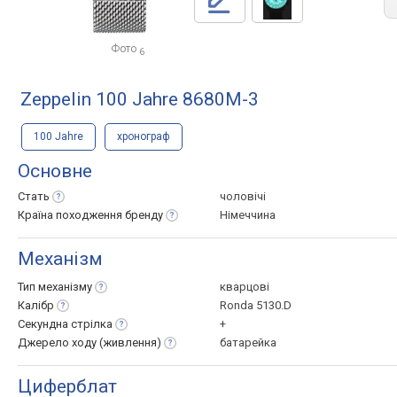
Фото
6
Zeppelin 100 Jahre 8680M-3
100 Jahre
хронограф
Основне
Стать
чоловічі
Країна походження
бренду
Німеччина
Механізм
Тип
механізму
кварцові
Калібр
Ronda 5130.D
Секундна
стрілка
+
Джерело ходу
(живлення)
батарейка
Циферблат