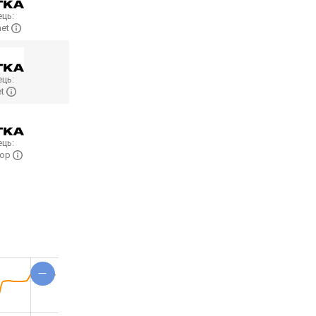
ць:
net
ць:
et
ць:
hop