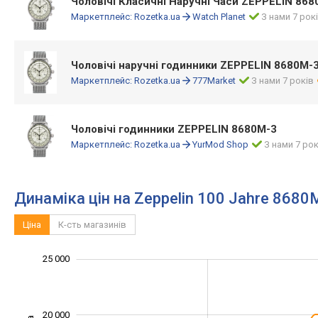
Чоловічі Класичні Наручні Часи ZEPPELIN 868
Маркетплейс:
Rozetka.ua
Watch Planet
З нами 7 рок
Чоловічі наручні годинники ZEPPELIN 8680M-
Маркетплейс:
Rozetka.ua
777Market
З нами 7 років
Чоловічі годинники ZEPPELIN 8680M-3
Маркетплейс:
Rozetka.ua
YurMod Shop
З нами 7 рок
Динаміка цін на Zeppelin 100 Jahre 8680
Ціна
К-сть магазинів
12 000
14 000
35 000
30 000
8 000
5 000
0
25 000
20 000