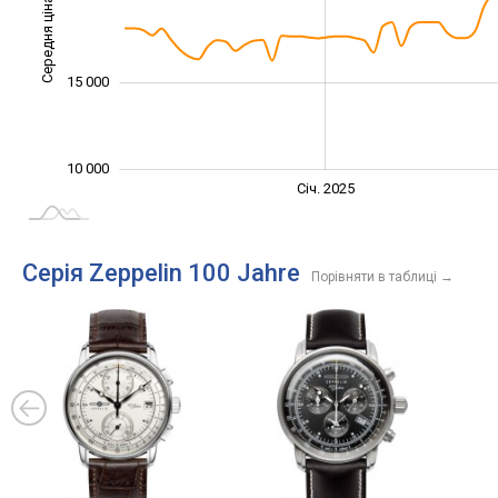
Середня ціна
12 000
15 000
10 000
Січ. 2027
Лип.
Січ. 2025
L
Серія Zeppelin 100 Jahre
Порівняти в таблиці
→