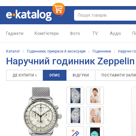
Гаджети
Комп'ютери
Фото
TV
Аудіо
П
Каталог
/
Годинники, прикраси й аксесуари
/
Годинники
/
Наручні г
Наручний годинник Zeppelin
ДЕ КУПИТИ
ОПИС
ВІДГУКИ
ПОСТАВИТИ ЗАП
6