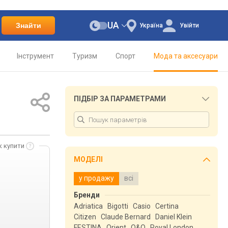
UA
Знайти
Україна
Увійти
Інструмент
Туризм
Спорт
Мода та аксесуари
ПІДБІР ЗА ПАРАМЕТРАМИ
к купити
МОДЕЛІ
у продажу
всі
Бренди
Adriatica
Bigotti
Casio
Certina
Citizen
Claude Bernard
Daniel Klein
FESTINA
Orient
Q&Q
Royal London