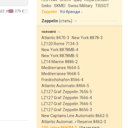
Seiko
SKMEI
Swiss Military
TISSOT
622 zł
273 £
Zeppelin
Усі бренди
Zeppelin
(
стать
)
чоловічі
Atlantic 8470-3
New York 8878-3
LZ120 Rome 7134-3
New York 8878MB-4
New York 8878MB-5
LZ14 Marine 8886-2
Mediterranee 9664-5
Mediterranee 9668-5
Friedrichshafen 8566-4
Atlantic Automatic 8466-5
LZ127 Graf Zeppelin 7656-5
LZ127 Graf Zeppelin 7666-4
LZ127 Graf Zeppelin 7666-5
LZ127 Graf Zeppelin 8656-3
New Captains Line Automatic 8662-5
Atlantic Automat…r Reserve 8462-3
100 Jahre 8680M-3
Ще моделі
↓