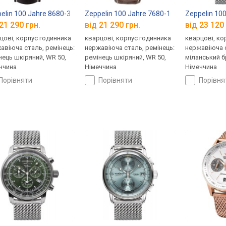
elin 100 Jahre 8680-3
Zeppelin 100 Jahre 7680-1
Zeppelin 10
21 290 грн.
від 21 290 грн.
від 23 120 
цові, корпус годинника
кварцові, корпус годинника
кварцові, ко
авіюча сталь, ремінець:
нержавіюча сталь, ремінець:
нержавіюча с
нець шкіряний, WR 50,
ремінець шкіряний, WR 50,
міланський б
ччина
Німеччина
Німеччина
порівняти
порівняти
порівн