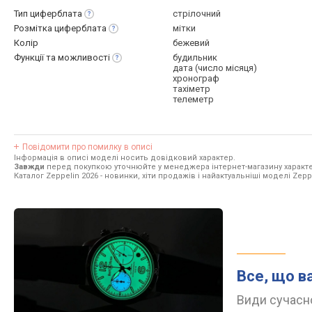
Тип
циферблата
стрілочний
Розмітка
циферблата
мітки
Колір
бежевий
Функції та
можливості
будильник
дата (число місяця)
хронограф
тахіметр
телеметр
Повідомити про помилку в описі
Інформація в описі моделі носить довідковий характер.
Завжди
перед покупкою уточнюйте у менеджера інтернет-магазину характе
Каталог Zeppelin 2026
- новинки, хіти продажів і найактуальніші моделі Zepp
Все, що в
Види сучасно