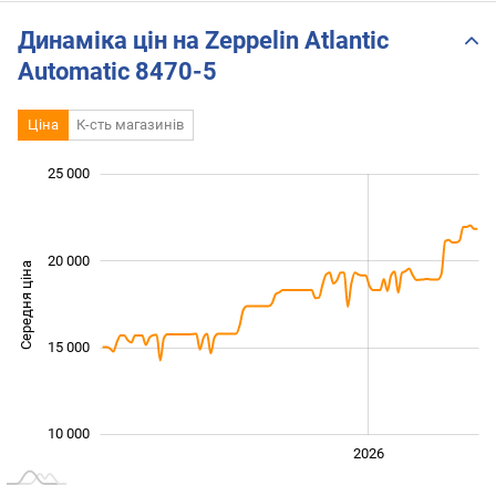
Динаміка цін на Zeppelin Atlantic
Automatic 8470-5
Ціна
К-сть магазинів
 000
 000
 000
 000
 000
 000
0
25 000
20 000
Середня ціна
10 000
15 000
10 000
2024
2025
2028
2026
L