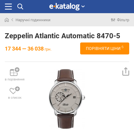
Наручні годинники
Фільтр
Шукали
раніше
Zeppelin Atlantic Automatic 8470-5
6
17 344 — 36 038
ПОРІВНЯТИ ЦІНИ
грн.
в порівняння
в список