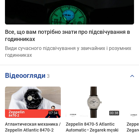
Все, що вам потрібно знати про підсвічування в
годинниках
Види сучасного підсвічування у звичайних і розумних
годинниках
Відеоогляди
3
Атлантическая механика /
Zeppelin 8470-5 Atlantic
Zeppel
Zeppelin Atlantic 8470-2
Automatic • Zegarek męski
Zegar