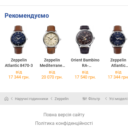
Рекомендуємо
Zeppelin
Zeppelin
Orient Bambino
Zeppelin
Atlantic 8470-3
Mediterranee
RA-
Atlantic
9668-5
AK0804Y10B
Automatic
від
від
від
від
8466-3
17 344 грн.
20 070 грн.
17 540 грн.
17 344 грн
Наручні годинники
Zeppelin
Фільтр
Усі моделі
Повна версія сайту
Політика конфіденційності