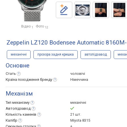
Відео
Фото
1
12
Zeppelin LZ120 Bodensee Automatic 8160M
механічні
прозора задня кришка
автопідзавод
механ
Основне
Стать
чоловічі
Країна походження
бренду
Німеччина
Механізм
Тип
механізму
механічні
Автопідзавод
Кількість
каменів
21 шт.
Калібр
Miyota 8315
Секундна
стрілка
+