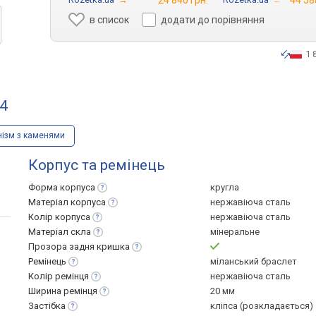
24 840 грн.
44 58
в список
додати до порівняння
1 
-4
ізм з каменями
Корпус та ремінець
Форма
корпуса
кругла
Матеріал
корпуса
нержавіюча сталь
Колір
корпуса
нержавіюча сталь
Матеріал
скла
мінеральне
Прозора задня
кришка
Ремінець
міланський браслет
Колір
ремінця
нержавіюча сталь
Ширина
ремінця
20 мм
Застібка
кліпса (розкладається)