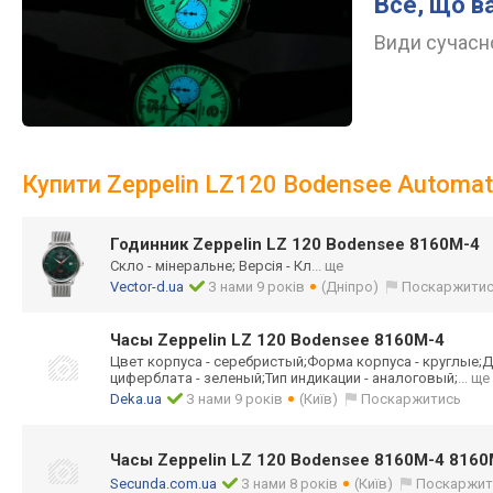
Все, що в
Види сучасно
Купити Zeppelin LZ120 Bodensee Automa
Годинник Zeppelin LZ 120 Bodensee 8160M-4
Скло - мінеральне; Версія - Кл
... ще
Vector-d.ua
З нами 9 років
(Дніпро)
Поскаржити
Часы Zeppelin LZ 120 Bodensee 8160M-4
Цвет корпуса - серебристый;Фор
ма корпуса - круглые;Д
циферблата - зеленый;Тип индикации - аналоговый;
... ще
Deka.ua
З нами 9 років
(Київ)
Поскаржитись
Часы Zeppelin LZ 120 Bodensee 8160M-4 816
Secunda.com.ua
З нами 8 років
(Київ)
Поскаржит