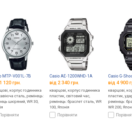
o MTP-V001L-7B
Casio AE-1200WHD-1A
Casio G-Sho
1 120 грн.
від 2 340 грн.
від 4 900 г
цові, корпус годинника
кварцові, корпус годинника
кварцові, ко
авіюча сталь, ремінець:
пластик, світовий час,
пластик, уда
нець шкіряний, WR 30,
ремінець: браслет сталь, WR
ремінець: бр
ія
100, Японія
WR 200, Япон
порівняти
порівняти
порівн