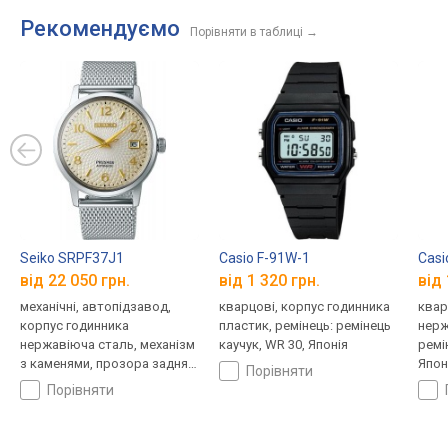
Рекомендуємо
Порівняти в таблиці
→
Seiko SRPF37J1
Casio F-91W-1
Casi
від 22 050 грн.
від 1 320 грн.
від 
механічні, автопідзавод,
кварцові, корпус годинника
квар
корпус годинника
пластик, ремінець: ремінець
нерж
нержавіюча сталь, механізм
каучук, WR 30, Японія
ремі
з каменями, прозора задня
Япон
порівняти
кришка, ремінець:
порівняти
міланський браслет, WR 50,
Японія