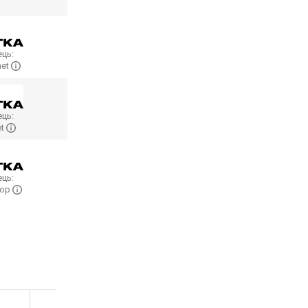
ць:
net
ць:
et
ць:
hop