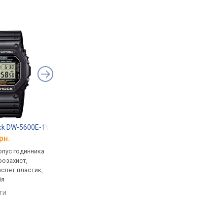
ck DW-5600E-1V
Casio G-Shock GW-7900-1
Casio A-168WA-1
рн.
від 6 799 грн.
від 1 914 грн.
рпус годинника
кварцові, корпус годинника
кварцові, корпус го
розахист,
пластик, ударозахист,
пластик, ремінець: б
аслет пластик,
сонячна батарея, фази
сталь, WR 30, Японія
ія
місяця, світовий час,
порівняти
ремінець: ремінець каучук,
яти
порівняти
WR 200, Японія