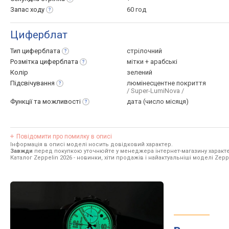
Запас
ходу
60 год
Циферблат
Тип
циферблата
стрілочний
Розмітка
циферблата
мітки + арабські
Колір
зелений
Підсвічування
люмінесцентне покриття
/ Super-LumiNova /
Функції та
можливості
дата (число місяця)
Повідомити про помилку в описі
Інформація в описі моделі носить довідковий характер.
Завжди
перед покупкою уточнюйте у менеджера інтернет-магазину характе
Каталог Zeppelin 2026
- новинки, хіти продажів і найактуальніші моделі Zepp