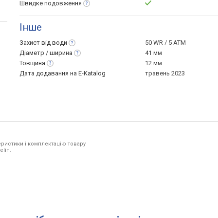
Швидке
подовження
Інше
Захист від
води
50 WR / 5 ATM
Діаметр /
ширина
41 мм
Товщина
12 мм
Дата додавання на E-Katalog
травень 2023
ристики і комплектацію товару
elin.