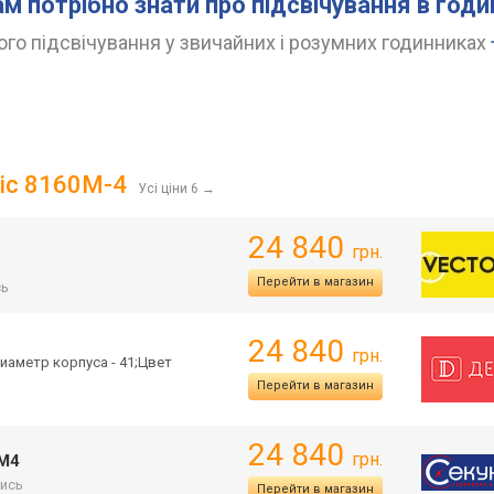
ам потрібно знати про підсвічування в год
го підсвічування у звичайних і розумних годинниках
tic 8160M-4
Усі ціни 6
→
24 840
грн.
Перейти в магазин
сь
24 840
грн.
иаметр корпуса - 41;Цвет
Перейти в магазин
24 840
грн.
0M4
ись
Перейти в магазин