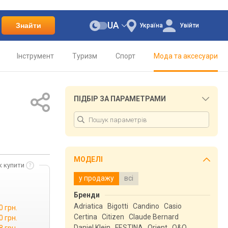
UA
Знайти
Україна
Увійти
Інструмент
Туризм
Спорт
Мода та аксесуари
ПІДБІР ЗА ПАРАМЕТРАМИ
МОДЕЛІ
к купити
у продажу
всі
Бренди
Adriatica
Bigotti
Candino
Casio
0 грн.
Certina
Citizen
Claude Bernard
0 грн.
Daniel Klein
FESTINA
Orient
Q&Q