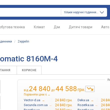
тільки наручні годинники
обутова техніка
Клімат
Дім
Дитячі товари
Авто
одинники
/
Zeppelin
tomatic 8160M-4
ИТАННЯ
КОРИСНЕ
Я
24 840
44 588
грн.
від
до
Порівняти ціни
→
6
Vector-d.ua
→
24 840 грн.
Deka.ua
→
24 84
Secunda.com.ua
→
24 840 грн.
Rozetka.ua
→
24 84
Rozetka.ua
→
Rozetka.ua
→