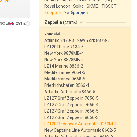
8 грн.
Royal London
Seiko
SKMEI
TISSOT
Zeppelin
Усі бренди
Zeppelin
(
стать
)
890 zł
281 £
чоловічі
Atlantic 8470-3
New York 8878-3
LZ120 Rome 7134-3
New York 8878MB-4
New York 8878MB-5
LZ14 Marine 8886-2
Mediterranee 9664-5
Mediterranee 9668-5
Friedrichshafen 8566-4
Atlantic Automatic 8466-5
LZ127 Graf Zeppelin 7656-5
LZ127 Graf Zeppelin 7666-4
LZ127 Graf Zeppelin 7666-5
LZ127 Graf Zeppelin 8656-3
LZ120 Bodensee Automatic 8160M-4
New Captains Line Automatic 8662-5
Atlantic Automat…r Reserve 8462-3