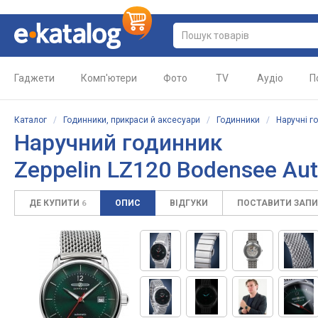
Гаджети
Комп'ютери
Фото
TV
Аудіо
П
Каталог
/
Годинники, прикраси й аксесуари
/
Годинники
/
Наручні г
Наручний годинник
Zeppelin LZ120 Bodensee Au
ДЕ КУПИТИ
ОПИС
ВІДГУКИ
ПОСТАВИТИ ЗАП
6