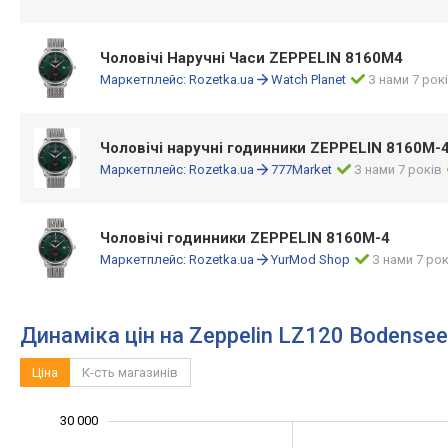
Чоловічі Наручні Часи ZEPPELIN 8160M4
Маркетплейс:
Rozetka.ua
Watch Planet
З нами 7 рок
Чоловічі наручні годинники ZEPPELIN 8160M-
Маркетплейс:
Rozetka.ua
777Market
З нами 7 років
Чоловічі годинники ZEPPELIN 8160M-4
Маркетплейс:
Rozetka.ua
YurMod Shop
З нами 7 рок
Динаміка цін на Zeppelin LZ120 Bodense
Ціна
К-сть магазинів
12 000
14 000
16 000
18 000
35 000
10 000
5 000
30 000