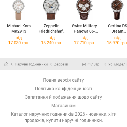
Michael Kors
Zeppelin
Swiss Military
Certina DS
MK2913
Friedrichshafe
Hanowa 06-
Dream
n 8537-1
6278.04.005
C021.210.16
від
від
від
від
96.00
17 030 грн.
18 240 грн.
17 710 грн.
15 970 грн
Наручні годинники
Zeppelin
Фільтр
Усі моделі
Повна версія сайту
Політика конфіденційності
Запитання й побажання щодо сайту
Магазинам
Каталог наручних годинників 2026 - новинки, хіти
продажів,
купити наручні годинники
.