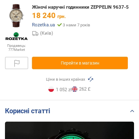
Жіночі наручні годинники ZEPPELIN 9637-5
18 240
грн.
Rozetka.ua
З нами 7 років
(Київ)
Продавець:
777Market
Перейти в магазин
Ціни в інших країнах
262 £
1 052 zł
Корисні статті