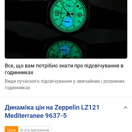
Все, що вам потрібно знати про підсвічування в
годинниках
Види сучасного підсвічування у звичайних і розумних
годинниках
Динаміка цін на Zeppelin LZ121
Mediterranee 9637-5
Ціна
К-сть магазинів