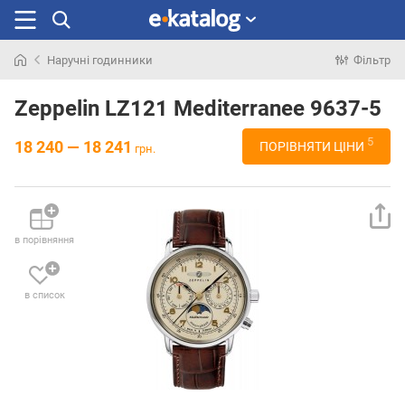
Наручні годинники
Фільтр
Шукали
раніше
Zeppelin LZ121 Mediterranee 9637-5
5
18 240 — 18 241
ПОРІВНЯТИ ЦІНИ
грн.
в порівняння
в список