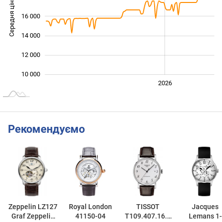
Середня ціна
16 000
10 000
14 000
12 000
10 000
2024
2025
2028
2026
L
Рекомендуємо
Zeppelin LZ127
Royal London
TISSOT
Jacques
Graf Zeppelin
41150-04
T109.407.16.0
Lemans 1-