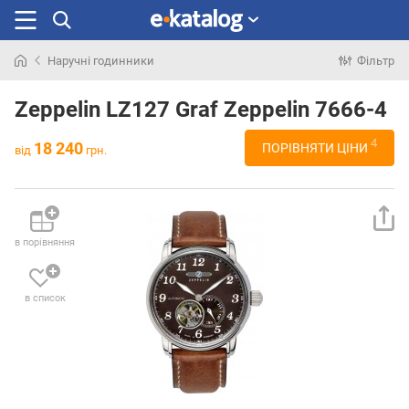
Наручні годинники
Фільтр
Шукали
раніше
Zeppelin LZ127 Graf Zeppelin 7666-4
4
18 240
ПОРІВНЯТИ ЦІНИ
від
грн.
в порівняння
в список