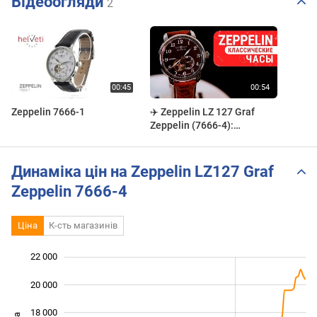
Відеоогляди
2
Zeppelin 7666-1
✈️ Zeppelin LZ 127 Graf
Zeppelin (7666-4):
Коричнева Елегантність з
Відкритим Балансом!
Динаміка цін на Zeppelin LZ127 Graf
Zeppelin 7666-4
Ціна
К-сть магазинів
22 000
 000
 000
 000
20 000
18 000