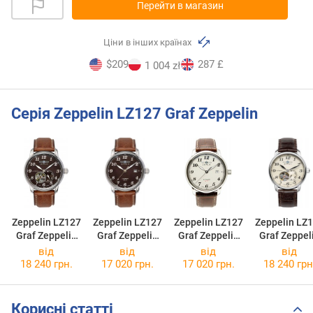
Перейти в магазин
Ціни в інших країнах
$209
287 £
1 004 zł
Серія Zeppelin LZ127 Graf Zeppelin
Zeppelin LZ127
Zeppelin LZ127
Zeppelin LZ127
Zeppelin LZ
Graf Zeppelin
Graf Zeppelin
Graf Zeppelin
Graf Zeppel
7666-4
8656-3
7656-5
7666-5
від
від
від
від
18 240 грн.
17 020 грн.
17 020 грн.
18 240 грн
Корисні статті