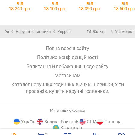
7666-5
32.00
1526B
від
від
від
від
18 240 грн.
18 100 грн.
18 390 грн.
18 500 грн
Наручні годинники
Zeppelin
Фільтр
Усі моделі
Повна версія сайту
Політика конфіденційності
Запитання й побажання щодо сайту
Магазинам
Каталог наручних годинників 2026 - новинки, хіти
продажів,
купити наручні годинники
.
Ми в інших країнах
Україна
Велика Британія
США
Польща
Казахстан
4