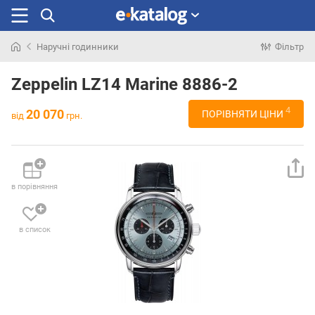
Наручні годинники
Фільтр
Шукали
раніше
Zeppelin LZ14 Marine 8886-2
4
20 070
ПОРІВНЯТИ ЦІНИ
від
грн.
в порівняння
в список