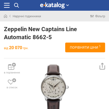
Наручні годинники
Фільтр
Шукали
раніше
Zeppelin New Captains Line
Automatic 8662-5
5
20 070
ПОРІВНЯТИ ЦІНИ
від
грн.
в порівняння
в список