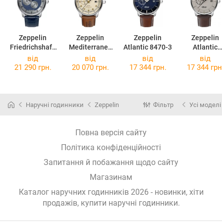
Zeppelin
Zeppelin
Zeppelin
Zeppelin
Friedrichshafe
Mediterranee
Atlantic 8470-3
Atlantic
n 8568-3
9668-5
Automatic
від
від
від
від
8470-5
21 290 грн.
20 070 грн.
17 344 грн.
17 344 грн
Наручні годинники
Zeppelin
Фільтр
Усі моделі
Повна версія сайту
Політика конфіденційності
Запитання й побажання щодо сайту
Магазинам
Каталог наручних годинників 2026 - новинки, хіти
продажів,
купити наручні годинники
.