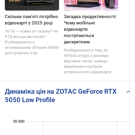
Скільки пам'яті потрібно
Загадка продуктивності:
відеокарті у 2025 році
Чому мобільні
відеокарти
16 ГБ ― нових хіт сезону? Чи
поступаються
8 ГБ все ще вистачає?
дискретним
Розбираємось з
оптимальним об'ємом VRAM
Розбираємося з тим, як
для сучасних ігор.
NVIDIA хитрує з різними
версіями чипів і навіщо
виробники ноутбуків
уповільнюють відеокарти
Динаміка цін на ZOTAC GeForce RTX
5050 Low Profile
 000
 000
 000
 000
 000
 000
0
30 000