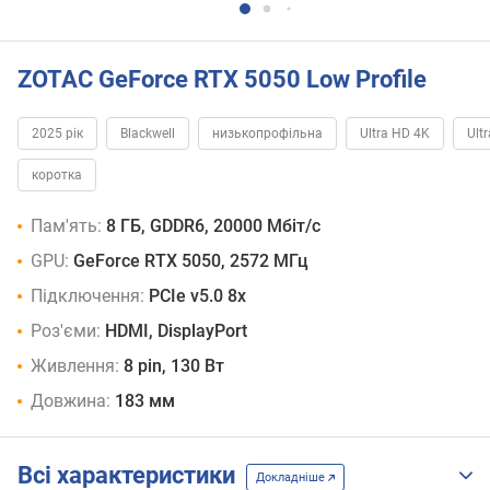
ZOTAC GeForce RTX 5050 Low Profile
2025 рік
Blackwell
низькопрофільна
Ultra HD 4K
Ult
коротка
Пам'ять:
8 ГБ, GDDR6, 20000 Мбіт/с
GPU:
GeForce RTX 5050, 2572 МГц
Підключення:
PCIe v5.0 8x
Роз'єми:
HDMI, DisplayPort
Живлення:
8 pin, 130 Вт
Довжина:
183 мм
Всі характеристики
Докладніше