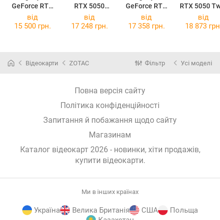
GeForce RTX
RTX 5050
GeForce RTX
RTX 5050 Tw
5050 OC Low
Prime OC 8GB
5050 GAMING
Edge
від
від
від
від
Profile 8G
OC 8G
15 500 грн.
17 248 грн.
17 358 грн.
18 873 грн
Відеокарти
ZOTAC
Фільтр
Усі моделі
Повна версія сайту
Політика конфіденційності
Запитання й побажання щодо сайту
Магазинам
Каталог відеокарт 2026 - новинки, хіти продажів,
купити відеокарти
.
Ми в інших країнах
Україна
Велика Британія
США
Польща