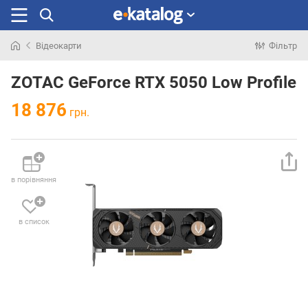
Відеокарти
Фільтр
Шукали
раніше
ZOTAC GeForce RTX 5050 Low Profile
18 876
грн.
в порівняння
в список