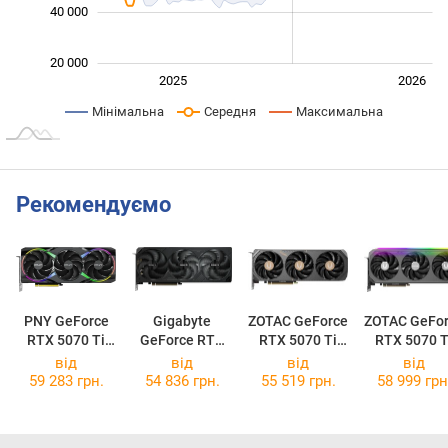
40 000
20 000
Січ. 2025
Лип.
2027
2025
2026
L
Мінімальна
Середня
Максимальна
Рекомендуємо
PNY GeForce
Gigabyte
ZOTAC GeForce
ZOTAC GeFo
RTX 5070 Ti
GeForce RTX
RTX 5070 Ti
RTX 5070 T
EPIC-X RGB OC
5070 Ti
SOLID SFF OC
AMP Extre
від
від
від
від
Plus
WINDFORCE
INFINITY
59 283 грн.
54 836 грн.
55 519 грн.
58 999 грн
SFF 16G
ULTRA