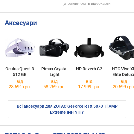
уповільнюють відеокарти
Аксесуари
Oculus Quest 3
Pimax Crystal
HP Reverb G2
HTC Vive X
512 GB
Light
Elite Delux
Pack
від
від
від
від
28 691 грн.
58 269 грн.
17 999 грн.
20 599 грн
Всі аксесуари для ZOTAC GeForce RTX 5070 Ti AMP
Extreme INFINITY