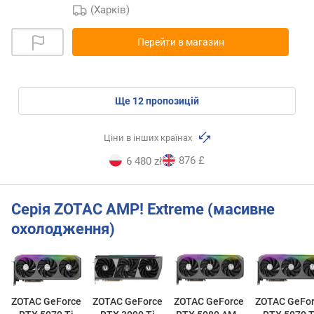
(Харків)
Перейти в магазин
ще
12
пропозицій
Ціни в інших країнах
876 £
6 480 zł
Серія ZOTAC AMP! Extreme (масивне
охолодження)
ZOTAC GeForce
ZOTAC GeForce
ZOTAC GeForce
ZOTAC GeFo