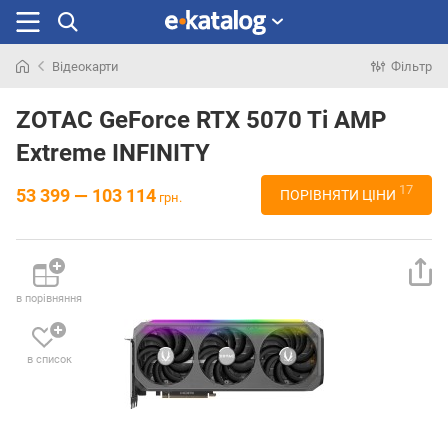
Відеокарти
Фільтр
Шукали
раніше
ZOTAC GeForce RTX 5070 Ti AMP
Extreme INFINITY
17
53 399 — 103 114
ПОРІВНЯТИ ЦІНИ
грн.
в порівняння
в список