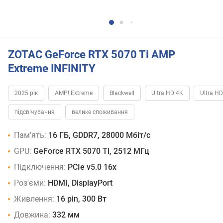
ZOTAC GeForce RTX 5070 Ti AMP
Extreme INFINITY
2025 рік
AMP! Extreme
Blackwell
Ultra HD 4K
Ultra H
підсвічування
велике споживання
Пам'ять:
16 ГБ, GDDR7, 28000 Мбіт/с
GPU:
GeForce RTX 5070 Ti, 2512 МГц
Підключення:
PCIe v5.0 16x
Роз'єми:
HDMI, DisplayPort
Живлення:
16 pin, 300 Вт
Довжина:
332 мм