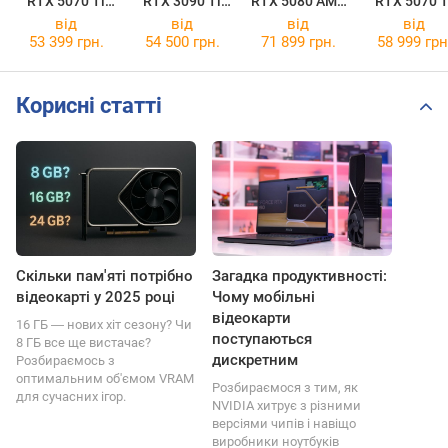
RTX 5070 Ti
RTX 3090 Ti
RTX 5080 AMP
RTX 5070 T
AMP Extreme
AMP Extreme
Extreme
AMP Extre
від
від
від
від
INFINITY
Holo
INFINITY
INFINITY
53 399 грн.
54 500 грн.
71 899 грн.
58 999 грн
ULTRA
Корисні статті
Скільки пам'яті потрібно
Загадка продуктивності:
відеокарті у 2025 році
Чому мобільні
відеокарти
16 ГБ ― нових хіт сезону? Чи
поступаються
8 ГБ все ще вистачає?
дискретним
Розбираємось з
оптимальним об'ємом VRAM
Розбираємося з тим, як
для сучасних ігор.
NVIDIA хитрує з різними
версіями чипів і навіщо
виробники ноутбуків