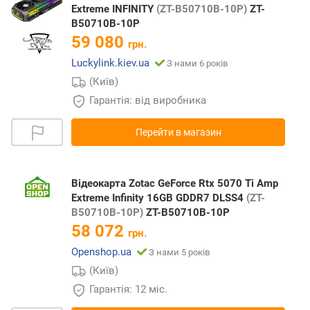
Extreme INFINITY
(ZT-B50710B-10P)
ZT-
B50710B-10P
59 080
грн.
Luckylink.kiev.ua
З нами 6 років
(Київ)
Гарантія: від виробника
Перейти в магазин
Відеокарта Zotac GeForce Rtx 5070 Ti Amp
Extreme Infinity 16GB GDDR7 DLSS4
(ZT-
B50710B-10P)
ZT-B50710B-10P
58 072
грн.
Openshop.ua
З нами 5 років
(Київ)
Гарантія: 12 міс.