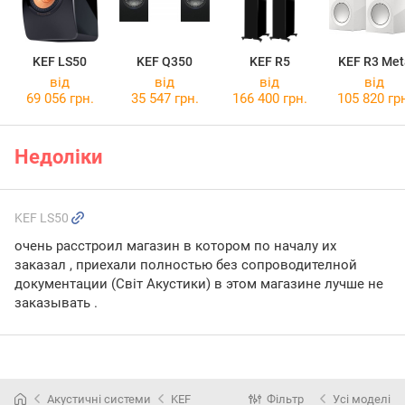
KEF LS50
KEF Q350
KEF R5
KEF R3 Met
від
від
від
від
69 056 грн.
35 547 грн.
166 400 грн.
105 820 гр
Недоліки
KEF LS50
очень расстроил магазин в котором по началу их
заказал , приехали полностью без сопроводителной
документации (Світ Акустики) в этом магазине лучше не
заказывать .
Акустичні системи
KEF
Фільтр
Усі моделі