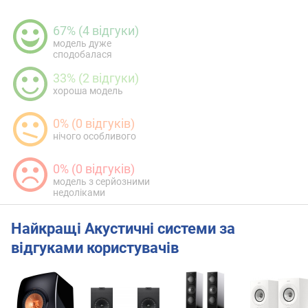
67% (4 відгуки)
модель дуже
сподобалася
33% (2 відгуки)
хороша модель
0% (0 відгуків)
нічого особливого
0% (0 відгуків)
модель з серйозними
недоліками
Найкращі Акустичні системи за
відгуками користувачів