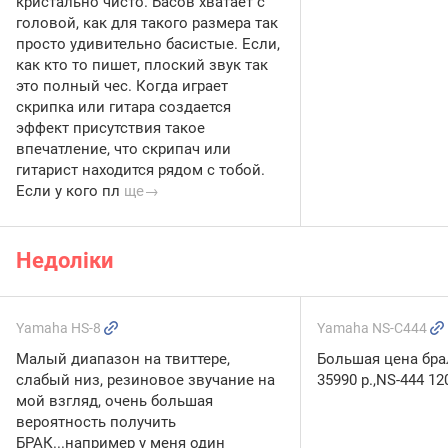
кристально чисто. Басов хватает с
головой, как для такого размера так
просто удивительно басистые. Если,
как кто то пишет, плоский звук так
это полный чес. Когда играет
скрипка или гитара создается
эффект присутствия такое
впечатление, что скрипач или
гитарист находится рядом с тобой.
Если у кого пл
ще→
Недоліки
Yamaha HS-8
Yamaha NS-C444
Малый диапазон на твиттере,
Большая цена бра
слабый низ, резиновое звучание на
35990 р.,NS-444 12
мой взгляд, очень большая
вероятность получить
БРАК...например у меня один