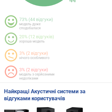
44
73% (44 відгуки)
модель дуже
сподобалася
20% (12 відгуків)
хороша модель
3% (2 відгуки)
нічого особливого
3% (2 відгуки)
модель з серйозними
недоліками
Найкращі Акустичні системи за
відгуками користувачів