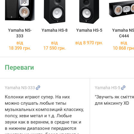
Yamaha NS-
Yamaha HS-8
Yamaha HS-5
Yamaha NS
333
C444
від
від
від 8 970 грн.
від
18 399 грн.
17 590 грн.
10 868 грн
Переваги
Yamaha NS-333
Yamaha HS-5
Колонки играют супер. На них
"Звучить як сміття
можно слушать любые типы
для міксингу XD
музыкальных композиций классику,
попсу, хеви метал и т.д. Любые
звуки как в верхнем, в средне так и
в нижнем диапазоне передаются