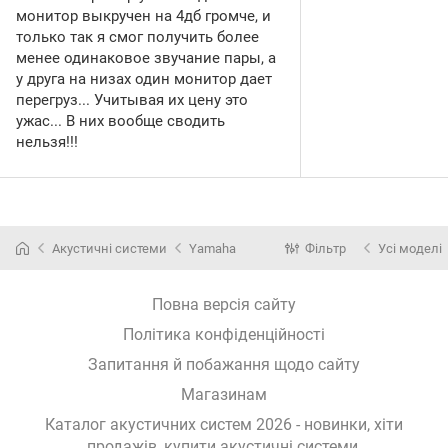
монитор выкручен на 4дб громче, и
только так я смог получить более
менее одинаковое звучание пары, а
у друга на низах один монитор дает
перегруз... Учитывая их цену это
ужас... В них вообще сводить
нельзя!!!
Акустичні системи
Yamaha
Фільтр
Усі моделі
Повна версія сайту
Політика конфіденційності
Запитання й побажання щодо сайту
Магазинам
Каталог акустичних систем 2026 - новинки, хіти
продажів,
купити акустичні системи
.