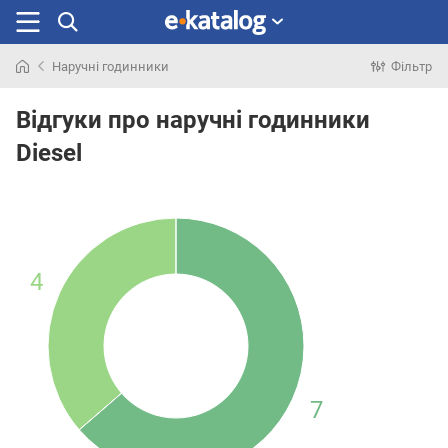
Наручні годинники
Фільтр
Шукали
раніше
Відгуки про наручні годинники
Diesel
4
7