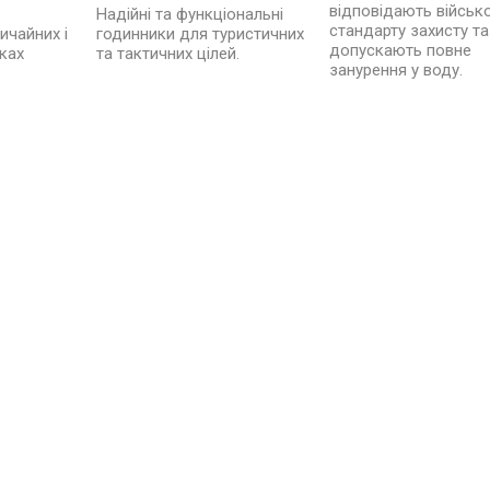
відповідають військ
Надійні та функціональні
стандарту захисту та
годинники для туристичних
ичайних і
допускають повне
та тактичних цілей.
ках
занурення у воду.