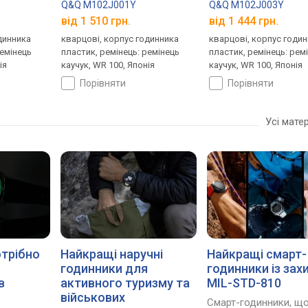
Q&Q M102J001Y
Q&Q M102J003Y
від 1 510 грн.
від 1 444 грн.
динника
кварцові, корпус годинника
кварцові, корпус годи
ремінець
пластик, ремінець: ремінець
пластик, ремінець: рем
ія
каучук, WR 100, Японія
каучук, WR 100, Японія
порівняти
порівняти
Усі мате
Найкращі наручні
Найкращі смарт-
отрібно
годинники для
годинники із за
активного туризму та
MIL-STD-810
в
військових
Смарт-годинники, щ