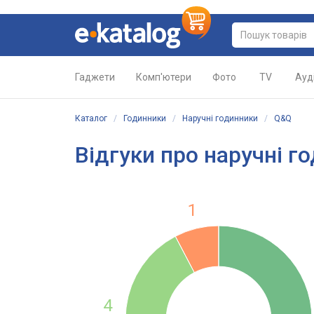
Гаджети
Комп'ютери
Фото
TV
Ауд
Каталог
/
Годинники
/
Наручні годинники
/
Q&Q
Відгуки про наручні г
1
4