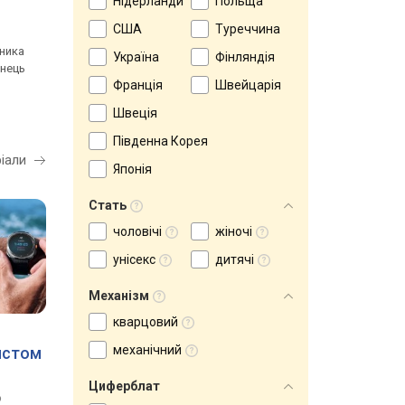
Нідерланди
Польща
Q&Q M010J002Y
Q&Q VQ94J009Y
від 1 743 грн.
від 763 грн.
США
Туреччина
нника
кварцові, корпус годинника
кварцові, корпус годинни
Україна
Фінляндія
інець
пластик, ремінець: ремінець
пластик, ремінець: реміне
Франція
Швейцарія
каучук, WR 100, Японія
каучук, WR 30, Японія
порівняти
порівняти
Швеція
Південна Корея
ріали
Японія
Стать
чоловічі
жіночі
унісекс
дитячі
Механізм
кварцовий
механічний
хистом
Циферблат
о