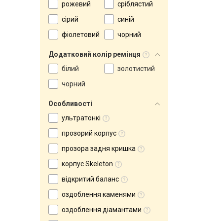
рожевий
сріблястий
сірий
синій
фіолетовий
чорний
Додатковий колір ремінця
білий
золотистий
чорний
Особливості
ультратонкі
прозорий корпус
прозора задня кришка
корпус Skeleton
відкритий баланс
оздоблення каменями
оздоблення діамантами