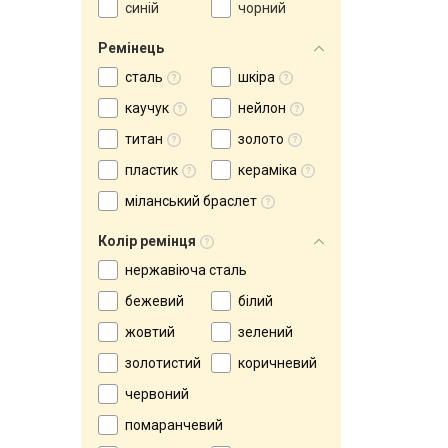
синій
чорний
Ремінець
сталь
шкіра
каучук
нейлон
титан
золото
пластик
кераміка
міланський браслет
Колір ремінця
нержавіюча сталь
бежевий
білий
жовтий
зелений
золотистий
коричневий
червоний
помаранчевий