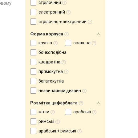
стрілочний
овому
електронний
стрілочно-електронний
Форма корпуса
кругла
овальна
бочкоподібна
квадратна
прямокутна
багатокутна
незвичайний дизайн
Розмітка циферблата
мітки
арабські
римські
арабські + римські