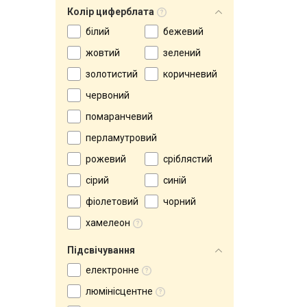
Колір циферблата
білий
бежевий
жовтий
зелений
золотистий
коричневий
червоний
помаранчевий
перламутровий
рожевий
сріблястий
сірий
синій
фіолетовий
чорний
хамелеон
Підсвічування
електронне
люмінісцентне