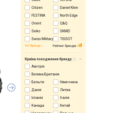
Citizen
Daniel Klein
FESTINA
North Edge
Orient
Q&Q
Seiko
SKMEI
Swiss Military
TISSOT
Усі бренди
Рейтинг брендів
Країна походження бренду
Австрія
Велика Британія
Бельгія
Німеччина
Данія
Литва
Іспанія
Італія
Канада
Китай