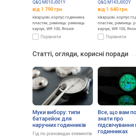
Q&Q M010J001Y
Q&Q M143J002Y
від 1 790 грн.
від 1 640 грн.
кварцові, корпус годинника
кварцові, корпус го
пластик, ремінець: ремінець
пластик, ремінець: 
каучук, WR 100, Японія
каучук, WR 100, Япон
порівняти
порівняти
Статті, огляди, корисні поради
Муки вибору: типи
Все, що вам п
батарейок для
знати про
наручних годинників
підсвічування 
годинниках
Гід по різновидах елементів