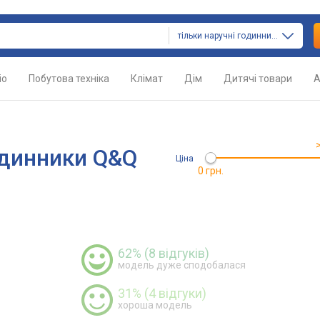
тільки наручні годинники
іо
Побутова техніка
Клімат
Дім
Дитячі товари
А
одинники Q&Q
Ціна
0 грн.
62% (8 відгуків)
модель дуже сподобалася
31% (4 відгуки)
хороша модель