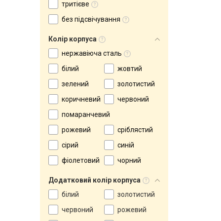
тритієве
без підсвічування
Колір корпуса
нержавіюча сталь
білий
жовтий
зелений
золотистий
коричневий
червоний
помаранчевий
рожевий
сріблястий
сірий
синій
фіолетовий
чорний
Додатковий колір корпуса
білий
золотистий
червоний
рожевий