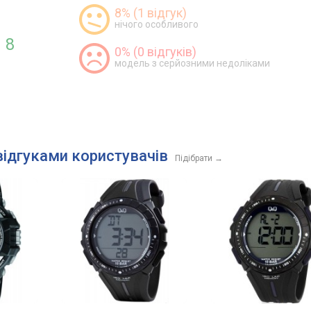
8% (1 відгук)
нічого особливого
8
0% (0 відгуків)
модель з серйозними недоліками
відгуками користувачів
Підібрати
→