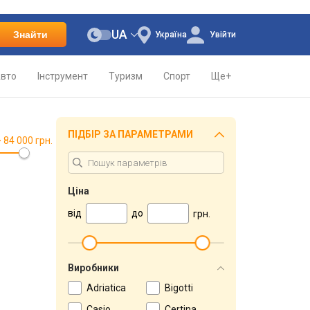
UA
Знайти
Україна
Увійти
вто
Інструмент
Туризм
Спорт
Ще+
ПІДБІР ЗА ПАРАМЕТРАМИ
> 84 000 грн.
Ціна
від
до
грн.
Виробники
Adriatica
Bigotti
Casio
Certina