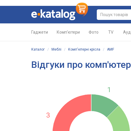
Гаджети
Комп'ютери
Фото
TV
Ауд
Каталог
/
Меблі
/
Комп'ютерні крісла
/
AMF
Відгуки про комп'ютер
1
3