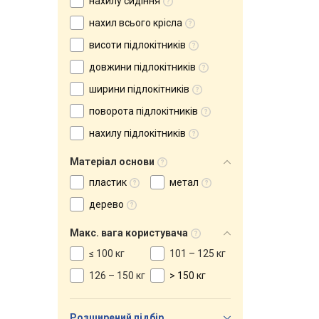
нахилу сидіння
нахил всього крісла
висоти підлокітників
довжини підлокітників
ширини підлокітників
поворота підлокітників
нахилу підлокітників
Матеріал основи
пластик
метал
дерево
Макс. вага користувача
≤ 100 кг
101 – 125 кг
126 – 150 кг
> 150 кг
Розширений підбір