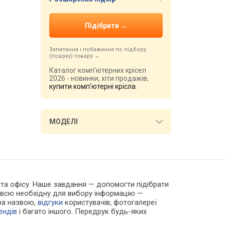
Запитання і побажання по підбору
(пошуку) товару
Каталог комп'ютерних крісел
2026 - новинки, хіти продажів,
купити комп'ютерні крісла
.
МОДЕЛІ
му та офісу. Наше завдання — допомогти підібрати
и всю необхідну для вибору інформацію —
 за назвою,
відгуки
користувачів, фотогалереї
ендів
і багато іншого. Передрук будь-яких