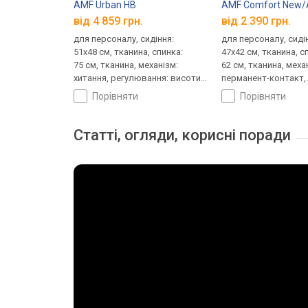
AMF Urban HB
AMF Comfort New/
від 4 859 грн.
від 2 390 грн.
для персоналу, сидіння:
для персоналу, сиді
51x48 см, тканина, спинка:
47x42 см, тканина, с
75 см, тканина, механізм:
62 см, тканина, меха
хитання, регулювання: висоти,
перманент-контакт,
жорсткості
регулювання: висот
порівняти
порівняти
Статті, огляди, корисні поради