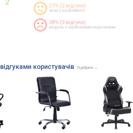
2
25% (2 відгуки)
нічого особливого
38% (3 відгуки)
модель з серйозними недоліками
 відгуками користувачів
Підібрати
→