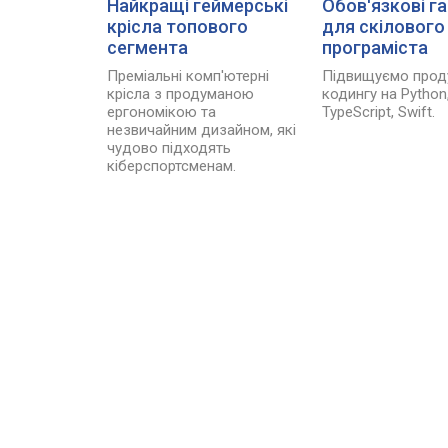
Найкращі геймерські
Обов'язкові г
крісла топового
для скілового
сегмента
програміста
Преміальні комп'ютерні
Підвищуємо прод
крісла з продуманою
кодингу на Python
ергономікою та
TypeScript, Swift.
незвичайним дизайном, які
чудово підходять
кіберспортсменам.