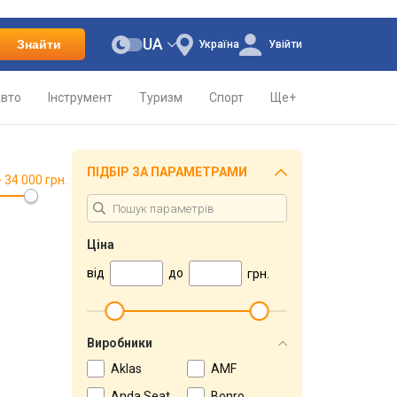
UA
Знайти
Україна
Увійти
вто
Інструмент
Туризм
Спорт
Ще+
ПІДБІР ЗА ПАРАМЕТРАМИ
> 34 000 грн.
Ціна
від
до
грн.
Виробники
Aklas
AMF
Anda Seat
Bonro