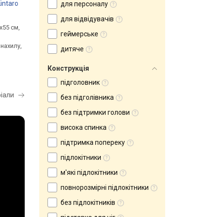
intaro
AMF Tin
AMF Web Chrome
для персоналу
від 1 529 грн.
від 1 599 грн.
для відвідувачів
x55 см,
для персоналу, сидіння:
для персоналу, сидіння:
геймерське
50x52 см, тканина, спинка:
46x49 см, тканина, спинка:
нахилу,
56 см, сітка, механізм: хитання,
49 см, сітка, механізм: хит
дитяче
регулювання: висоти,
регулювання: висоти,
жорсткості
жорсткості
порівняти
порівняти
Конструкція
підголовник
ріали
без підголівника
без підтримки голови
висока спинка
підтримка попереку
підлокітники
м'які підлокітники
повнорозмірні підлокітники
без підлокітників