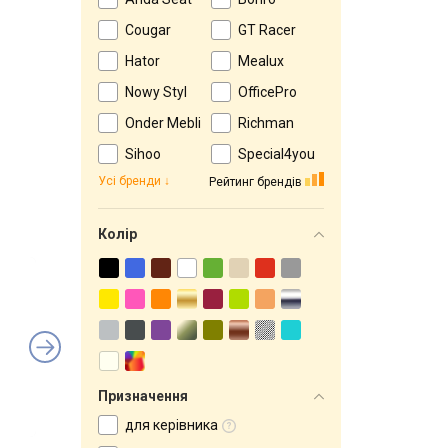
Cougar
GT Racer
Hator
Mealux
Nowy Styl
OfficePro
Onder Mebli
Richman
Sihoo
Special4you
Усі бренди
Рейтинг брендів
Колір
Призначення
для керівника