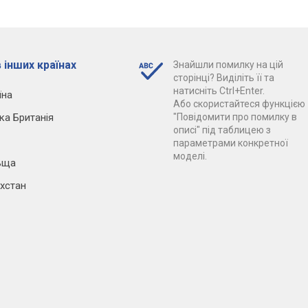
 інших країнах
Знайшли помилку на цій
сторінці? Виділіть її та
натисніть Ctrl+Enter.
їна
Або скористайтеся функцією
ка Британія
"Повідомити про помилку в
описі" під таблицею з
параметрами конкретної
моделі.
ьща
хстан