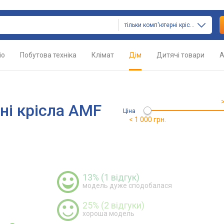
тільки комп'ютерні крісла
іо
Побутова техніка
Клімат
Дім
Дитячі товари
А
ні крісла AMF
Ціна
< 1 000 грн.
13% (1 відгук)
модель дуже сподобалася
25% (2 відгуки)
хороша модель