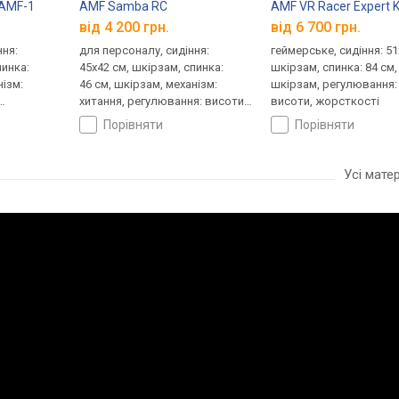
AMF-1
AMF Samba RC
AMF VR Racer Expert K
від 4 200 грн.
від 6 700 грн.
ння:
для персоналу, сидіння:
геймерське, сидіння: 51
пинка:
45x42 см, шкірзам, спинка:
шкірзам, спинка: 84 см,
нізм:
46 см, шкірзам, механізм:
шкірзам, регулювання: 
хитання, регулювання: висоти,
висоти, жорсткості
и
жорсткості
порівняти
порівняти
Усі мате