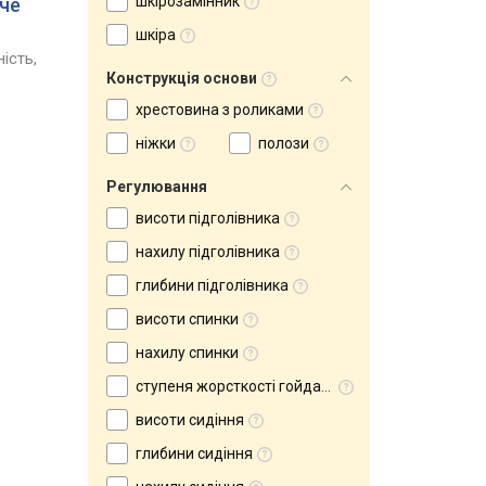
шкірозамінник
че
шкіра
ість,
Конструкція основи
хрестовина з роликами
ніжки
полози
Регулювання
висоти підголівника
нахилу підголівника
глибини підголівника
висоти спинки
нахилу спинки
ступеня жорсткості гойдання
висоти сидіння
глибини сидіння