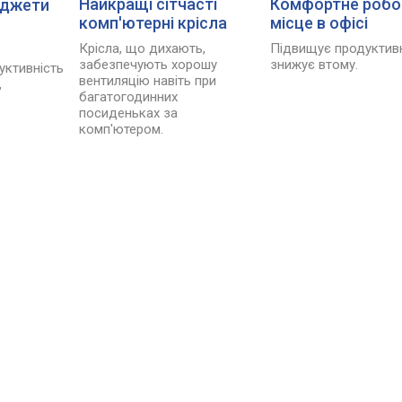
Найкращі сітчасті
Комфортне робо
аджети
комп'ютерні крісла
місце в офісі
Крісла, що дихають,
Підвищує продуктивн
забезпечують хорошу
знижує втому.
уктивність
вентиляцію навіть при
,
багатогодинних
посиденьках за
комп'ютером.