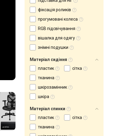
підставка для ніг
фіксація роликів
прогумовані колеса
RGB підсвічування
вішалка для одягу
знімні подушки
Матеріал сидіння
пластик
сітка
тканина
шкірозамінник
шкіра
Матеріал спинки
пластик
сітка
тканина