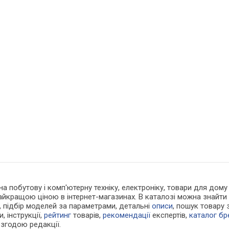
 на побутову і комп'ютерну техніку, електроніку, товари для до
 найкращою ціною в інтернет-магазинах. В каталозі можна знайт
, підбір моделей за параметрами, детальні
описи
, пошук товару
и, інструкції,
рейтинг
товарів,
рекомендації
експертів,
каталог бр
 згодою редакції.