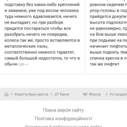
подставку без каких-либо креплений
ровном сидячем 
и зажимов, уже под весом человека
упор головы в по
туда немного вдавливается, ничего
прийдется докупи
не выпадает, но при разборе
высота подлокотн
придется постараться чтобы все
не равномерно, п
разобрать ничего не повредив,
на 8см выше лево
колеса так же, просто вставляются в
при подьеме на п
металлические пазы,
начинает люфтить 
соответственно немного тарахтят,
выше поднять тем
самый большой недостаток, то что в
спинка кресла в 
обычн
ще→
так же люфтит
Комп'ютерні крісла
GT Racer
Фільтр
Усі модел
Повна версія сайту
Політика конфіденційності