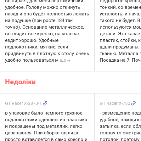
выпирает, для меня анатомически
недорогое кресло
удобное. Голову можно откинуть
тонкий, со време
назад и она будет полностью лежать
усталость. и нача
на подушке (при росте 184 так
такого не будет. В
точно). Основание металлическое,
используются мо
выглядит все крепко, на колесах
детали. Это касае
ездит хорошо. Удобные
пластик, стойки, к
подлокотники, мягкие, если
щали продуманы,
придвинуть в плотную к столу, очень
тканью. Металла 
удобно пользоваться м
ще→
Посадка на 7. По
Недоліки
GT Racer X-2873-1
GT Racer X-782
в упаковке было немного грязное,
- размещение под
подлокотники сделаны из пластика
удобное, находитс
и покрашены под металлик, легко
затылка, если обл
царапаются. При сборке газлифт
голову то смотри
просто вставляется в само кресло и
потолок, поэтому 