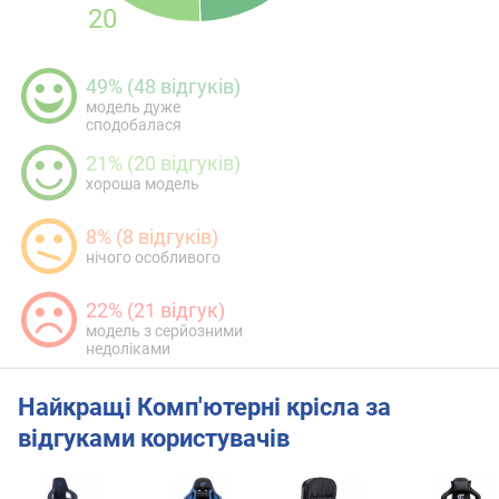
20
49% (48 відгуків)
модель дуже
сподобалася
21% (20 відгуків)
хороша модель
8% (8 відгуків)
нічого особливого
22% (21 відгук)
модель з серйозними
недоліками
Найкращі Комп'ютерні крісла за
відгуками користувачів