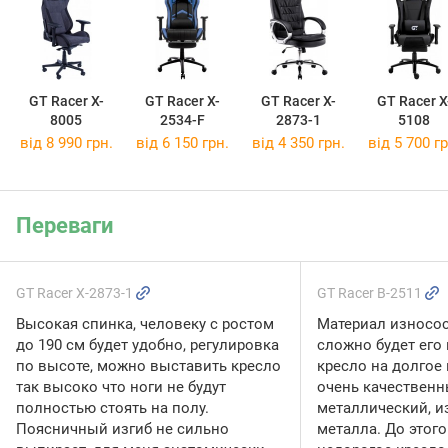
GT Racer X-
GT Racer X-
GT Racer X-
GT Racer X
8005
2534-F
2873-1
5108
від 8 990 грн.
від 6 150 грн.
від 4 350 грн.
від 5 700 гр
Переваги
GT Racer X-2873-1
GT Racer B-2511
Высокая спинка, человеку с ростом
Материал износос
до 190 см будет удобно, регулировка
сложно будет его
по высоте, можно выставить кресло
кресло на долгое 
так высоко что ноги не будут
очень качественн
полностью стоять на полу.
металлический, и
Поясничный изгиб не сильно
металла. До этого