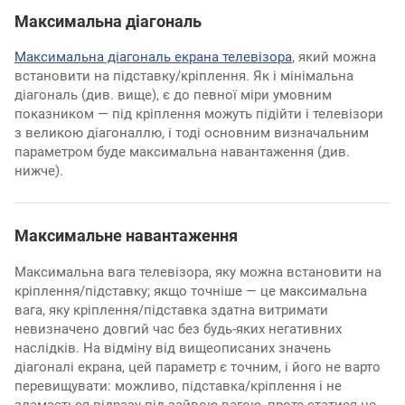
Максимальна діагональ
Максимальна діагональ екрана телевізора
, який можна
встановити на підставку/кріплення. Як і мінімальна
діагональ (див. вище), є до певної міри умовним
показником — під кріплення можуть підійти і телевізори
з великою діагоналлю, і тоді основним визначальним
параметром буде максимальна навантаження (див.
нижче).
Максимальне навантаження
Максимальна вага телевізора, яку можна встановити на
кріплення/підставку; якщо точніше — це максимальна
вага, яку кріплення/підставка здатна витримати
невизначено довгий час без будь-яких негативних
наслідків. На відміну від вищеописаних значень
діагоналі екрана, цей параметр є точним, і його не варто
перевищувати: можливо, підставка/кріплення і не
зламається відразу під зайвою вагою, проте статися це