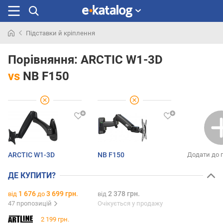
Підставки й кріплення
Шукали
раніше
Порівняння:
ARCTIC W1-3D
vs
NB F150
ARCTIC W1-3D
NB F150
Додати до 
ДЕ КУПИТИ?
1 676
3 699 грн.
2 378 грн.
від
до
від
47 пропозицій
Очікується у продажу
2 199 грн.