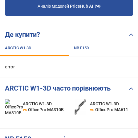
Аналіз моделей
PriceHub AI
Де купити?
ARCTIC W1-3D
NB F150
error
ARCTIC W1-3D часто порівнюють
ARCTIC W1-3D
ARCTIC W1-3D
vs
OfficePro MA310B
vs
OfficePro MA611