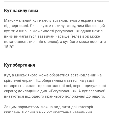
Кут нахилу вниз
Максимальний кут нахилу встановленого екрана вниз
від вертикалі. Як і з кутом нахилу вгору, чим більше цей
кут, тим ширше можливості регулювання; однак нахил
вниз вимагається зазвичай частіше (телевізор може
встановлюватися під стелею), а кут його може досягати
15-20°.
Кут обертання
Кут, в межах якого може обертатися встановлений на
кріпленні екран. Під обертанням мається на увазі
поворот навколо горизонтальної осі, перпендикулярної
екрану; докладніше див. «Регулювання». А кут зазвичай
вказується від одного крайнього положення до іншого.
За цим параметром можна виділити дві категорії
кріплень. В одній з них кут обертання невеликий —