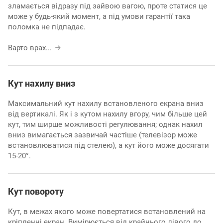
зламається відразу під зайвою вагою, проте статися це
може у будь-який момент, а під умови гарантії така
поломка не підпадає.
Варто врах
...
Кут нахилу вниз
Максимальний кут нахилу встановленого екрана вниз
від вертикалі. Як і з кутом нахилу вгору, чим більше цей
кут, тим ширше можливості регулювання; однак нахил
вниз вимагається зазвичай частіше (телевізор може
встановлюватися під стелею), а кут його може досягати
15-20°.
Кут повороту
Кут, в межах якого може повертатися встановлений на
кріпленні екран. Вимірюється від крайнього лівого до