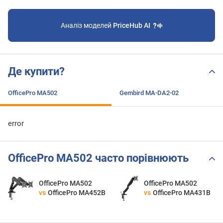
Аналіз моделей
PriceHub AI
Де купити?
OfficePro MA502
Gembird MA-DA2-02
error
OfficePro MA502 часто порівнюють
OfficePro MA502
OfficePro MA502
vs
OfficePro MA452B
vs
OfficePro MA431B