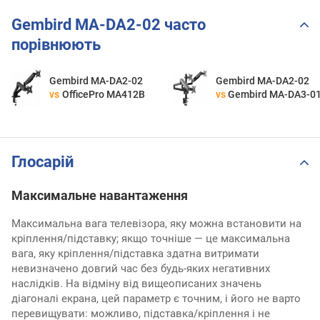
Gembird MA-DA2-02 часто
порівнюють
Gembird MA-DA2-02
Gembird MA-DA2-02
vs
OfficePro MA412B
vs
Gembird MA-DA3-0
Глосарій
Максимальне навантаження
Максимальна вага телевізора, яку можна встановити на
кріплення/підставку; якщо точніше — це максимальна
вага, яку кріплення/підставка здатна витримати
невизначено довгий час без будь-яких негативних
наслідків. На відміну від вищеописаних значень
діагоналі екрана, цей параметр є точним, і його не варто
перевищувати: можливо, підставка/кріплення і не