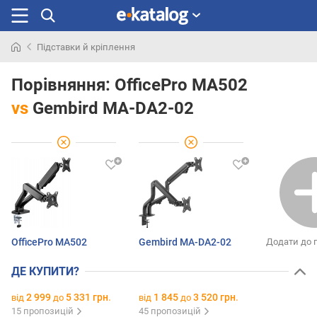
Підставки й кріплення
Шукали
раніше
Порівняння:
OfficePro MA502
vs
Gembird MA-DA2-02
OfficePro MA502
Gembird MA-DA2-02
Додати до 
ДЕ КУПИТИ?
2 999
5 331 грн.
1 845
3 520 грн.
від
до
від
до
15 пропозицій
45 пропозицій