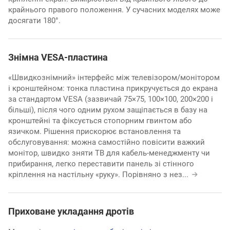
крайнього правого положення. У сучасних моделях може
досягати 180°.
Знімна VESA-пластина
«Швидкознімний» інтерфейс між телевізором/монітором
і кронштейном: тонка пластина прикручується до екрана
за стандартом VESA (зазвичай 75×75, 100×100, 200×200 і
більші), після чого одним рухом защіпається в базу на
кронштейні та фіксується стопорним гвинтом або
язичком. Рішення прискорює встановлення та
обслуговування: можна самостійно повісити важкий
монітор, швидко зняти ТВ для кабель-менеджменту чи
прибирання, легко переставити панель зі стінного
кріплення на настільну «руку». Порівняно з нез
...
Приховане укладання дротів