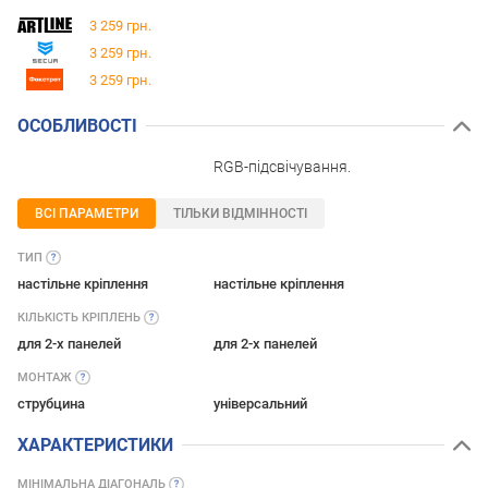
3 259 грн.
3 259 грн.
3 259 грн.
ОСОБЛИВОСТІ
RGB-підсвічування.
ВСІ ПАРАМЕТРИ
ТІЛЬКИ ВІДМІННОСТІ
ТИП
настільне кріплення
настільне кріплення
КІЛЬКІСТЬ
КРІПЛЕНЬ
для 2-х панелей
для 2-х панелей
МОНТАЖ
струбцина
універсальний
ХАРАКТЕРИСТИКИ
МІНІМАЛЬНА
ДІАГОНАЛЬ