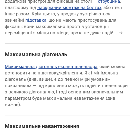
додаткові пристрої для фіксації на столі —
струбцина
,
платформу під
наскрізний монтаж на болтах
, або і те, і
інше разом. Крім цього, у продажу зустрічаються
звичайні
підставка
, що не мають пристосувань для
фіксації; вони максимально прості в установці і
переміщенні з місця на місце, проте не дуже надій
...
Максимальна діагональ
Максимальна діагональ екрана телевізора
, який можна
встановити на підставку/кріплення. Як і мінімальна
діагональ (див. вище), є до певної міри умовним
показником — під кріплення можуть підійти і телевізори
з великою діагоналлю, і тоді основним визначальним
параметром буде максимальна навантаження (див.
нижче).
Максимальне навантаження