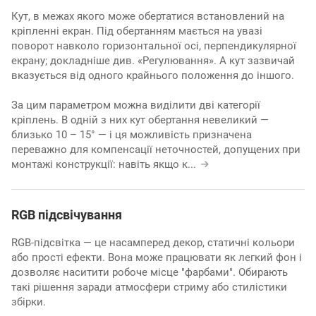
Кут, в межах якого може обертатися встановлений на
кріпленні екран. Під обертанням мається на увазі
поворот навколо горизонтальної осі, перпендикулярної
екрану; докладніше див. «Регулювання». А кут зазвичай
вказується від одного крайнього положення до іншого.
За цим параметром можна виділити дві категорії
кріплень. В одній з них кут обертання невеликий —
близько 10 – 15° — і ця можливість призначена
переважно для компенсації неточностей, допущених при
монтажі конструкції: навіть якщо к
...
RGB підсвічування
RGB-підсвітка — це насамперед декор, статичні кольори
або прості ефекти. Вона може працювати як легкий фон і
дозволяє наситити робоче місце "фарбами". Обирають
такі рішення заради атмосфери стриму або стилістики
збірки.