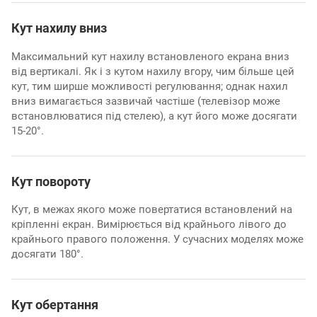
Кут нахилу вниз
Максимальний кут нахилу встановленого екрана вниз
від вертикалі. Як і з кутом нахилу вгору, чим більше цей
кут, тим ширше можливості регулювання; однак нахил
вниз вимагається зазвичай частіше (телевізор може
встановлюватися під стелею), а кут його може досягати
15-20°.
Кут повороту
Кут, в межах якого може повертатися встановлений на
кріпленні екран. Вимірюється від крайнього лівого до
крайнього правого положення. У сучасних моделях може
досягати 180°.
Кут обертання