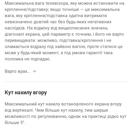
Максимальна вага телевізора, яку можна встановити на
кріплення/підставку; якщо точніше — це максимальна
вага, яку кріплення/підставка здатна витримати
невизначено довгий час без будь-яких негативних
наслідків. На відміну від вищеописаних значень
діагоналі екрана, цей параметр є точним, і його не варто
перевищувати: можливо, підставка/кріплення і не
зламається відразу під зайвою вагою, проте статися це
може у будь-який момент, а під умови гарантії така
поломка не підпадає.
Варто врах
...
Кут нахилу вгору
Максимальний кут нахилу встановленого екрана вгору
від вертикалі. Чим більше кут нахилу, тим ширше
можливості по регулюванню, однак на практиці рідко кут
більше 5°.