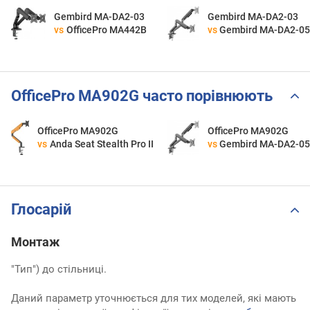
Gembird MA-DA2-03
Gembird MA-DA2-03
vs
OfficePro MA442B
vs
Gembird MA-DA2-0
OfficePro MA902G часто порівнюють
OfficePro MA902G
OfficePro MA902G
vs
Anda Seat Stealth Pro II
vs
Gembird MA-DA2-0
Глосарій
Монтаж
"Тип") до стільниці.
Даний параметр уточнюється для тих моделей, які мають