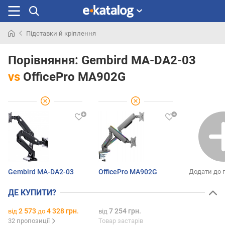
Підставки й кріплення
Шукали
раніше
Порівняння:
Gembird MA-DA2-03
vs
OfficePro MA902G
Gembird MA-DA2-03
OfficePro MA902G
Додати до 
ДЕ КУПИТИ?
2 573
4 328 грн.
7 254 грн.
від
до
від
32 пропозиції
Товар застарів