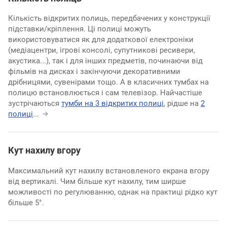
Кількість відкритих полиць, передбачених у конструкції
підставки/кріплення. Ці полиці можуть
використовуватися як для додаткової електроніки
(медіацентри, ігрові консолі, супутникові ресивери,
акустика...), так і для інших предметів, починаючи від
фільмів на дисках і закінчуючи декоративними
дрібницями, сувенірами тощо. А в класичних тумбах на
полицю встановлюється і сам телевізор. Найчастіше
зустрічаються
тумби на 3 відкритих полиці
, рідше на
2
полиці
...
Кут нахилу вгору
Максимальний кут нахилу встановленого екрана вгору
від вертикалі. Чим більше кут нахилу, тим ширше
можливості по регулюванню, однак на практиці рідко кут
більше 5°.