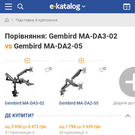
Підставки й кріплення
Шукали
раніше
Порівняння:
Gembird MA-DA3-02
vs
Gembird MA-DA2-05
Gembird MA-DA3-02
Gembird MA-DA2-05
Додати до 
ДЕ КУПИТИ?
3 930
6 472 грн.
1 796
3 439 грн.
від
до
від
до
41 пропозиція
34 пропозиції