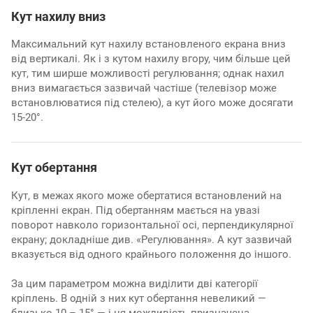
Кут нахилу вниз
Максимальний кут нахилу встановленого екрана вниз
від вертикалі. Як і з кутом нахилу вгору, чим більше цей
кут, тим ширше можливості регулювання; однак нахил
вниз вимагається зазвичай частіше (телевізор може
встановлюватися під стелею), а кут його може досягати
15-20°.
Кут обертання
Кут, в межах якого може обертатися встановлений на
кріпленні екран. Під обертанням мається на увазі
поворот навколо горизонтальної осі, перпендикулярної
екрану; докладніше див. «Регулювання». А кут зазвичай
вказується від одного крайнього положення до іншого.
За цим параметром можна виділити дві категорії
кріплень. В одній з них кут обертання невеликий —
близько 10 – 15° — і ця можливість призначена