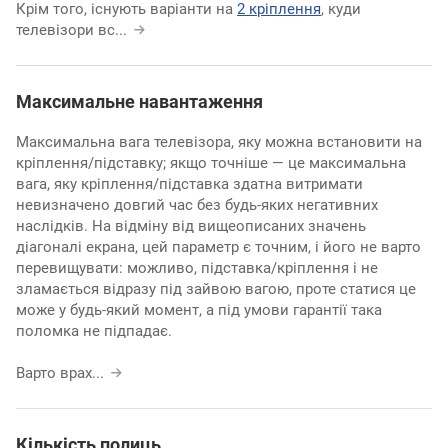
Крім того, існують варіанти на
2 кріплення
, куди
телевізори вс
...
Максимальне навантаження
Максимальна вага телевізора, яку можна встановити на
кріплення/підставку; якщо точніше — це максимальна
вага, яку кріплення/підставка здатна витримати
невизначено довгий час без будь-яких негативних
наслідків. На відміну від вищеописаних значень
діагоналі екрана, цей параметр є точним, і його не варто
перевищувати: можливо, підставка/кріплення і не
зламається відразу під зайвою вагою, проте статися це
може у будь-який момент, а під умови гарантії така
поломка не підпадає.
Варто врах
...
Кількість полиць