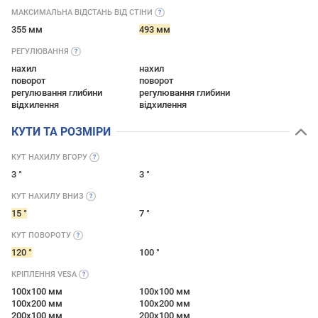
МАКСИМАЛЬНА ВІДСТАНЬ ВІД
СТІНИ
355 мм
493 мм
РЕГУЛЮВАННЯ
нахил
нахил
поворот
поворот
регулювання глибини
регулювання глибини
відхилення
відхилення
КУТИ ТА РОЗМІРИ
КУТ НАХИЛУ
ВГОРУ
3 °
3 °
КУТ НАХИЛУ
ВНИЗ
15 °
7 °
КУТ
ПОВОРОТУ
120 °
100 °
КРІПЛЕННЯ
VESA
100x100 мм
100x100 мм
100x200 мм
100x200 мм
200x100 мм
200x100 мм