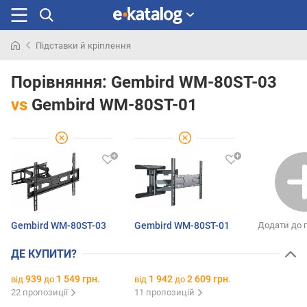
Підставки й кріплення
Шукали
раніше
Порівняння:
Gembird WM-80ST-03
vs
Gembird WM-80ST-01
Gembird WM-80ST-03
Gembird WM-80ST-01
Додати до 
ДЕ КУПИТИ?
939
1 549 грн.
1 942
2 609 грн.
від
до
від
до
22 пропозиції
11 пропозицій