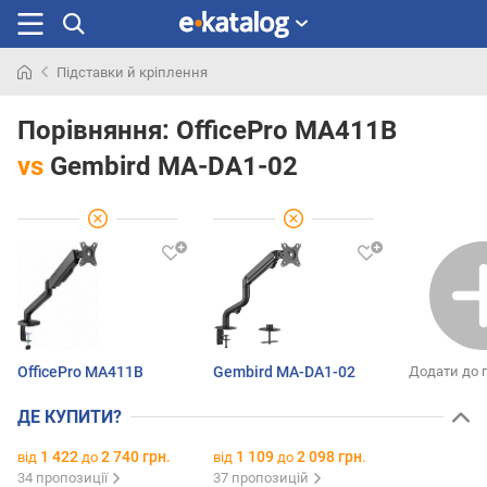
Підставки й кріплення
Шукали
раніше
Порівняння:
OfficePro MA411B
vs
Gembird MA-DA1-02
OfficePro MA411B
Gembird MA-DA1-02
Додати до 
ДЕ КУПИТИ?
1 422
2 740 грн.
1 109
2 098 грн.
від
до
від
до
34 пропозиції
37 пропозицій