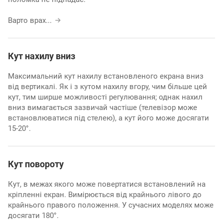
Варто врах
...
Кут нахилу вниз
Максимальний кут нахилу встановленого екрана вниз
від вертикалі. Як і з кутом нахилу вгору, чим більше цей
кут, тим ширше можливості регулювання; однак нахил
вниз вимагається зазвичай частіше (телевізор може
встановлюватися під стелею), а кут його може досягати
15-20°.
Кут повороту
Кут, в межах якого може повертатися встановлений на
кріпленні екран. Вимірюється від крайнього лівого до
крайнього правого положення. У сучасних моделях може
досягати 180°.