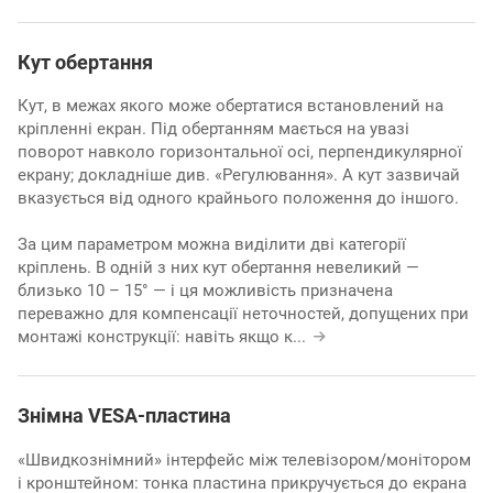
Кут обертання
Кут, в межах якого може обертатися встановлений на
кріпленні екран. Під обертанням мається на увазі
поворот навколо горизонтальної осі, перпендикулярної
екрану; докладніше див. «Регулювання». А кут зазвичай
вказується від одного крайнього положення до іншого.
За цим параметром можна виділити дві категорії
кріплень. В одній з них кут обертання невеликий —
близько 10 – 15° — і ця можливість призначена
переважно для компенсації неточностей, допущених при
монтажі конструкції: навіть якщо к
...
Знімна VESA-пластина
«Швидкознімний» інтерфейс між телевізором/монітором
і кронштейном: тонка пластина прикручується до екрана