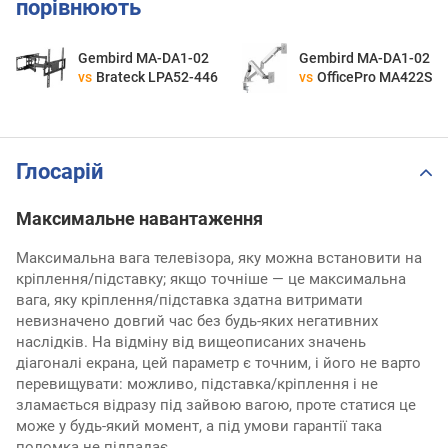
порівнюють
Gembird MA-DA1-02
Gembird MA-DA1-02
vs
Brateck LPA52-446
vs
OfficePro MA422S
Глосарій
Максимальне навантаження
Максимальна вага телевізора, яку можна встановити на
кріплення/підставку; якщо точніше — це максимальна
вага, яку кріплення/підставка здатна витримати
невизначено довгий час без будь-яких негативних
наслідків. На відміну від вищеописаних значень
діагоналі екрана, цей параметр є точним, і його не варто
перевищувати: можливо, підставка/кріплення і не
зламається відразу під зайвою вагою, проте статися це
може у будь-який момент, а під умови гарантії така
поломка не підпадає.