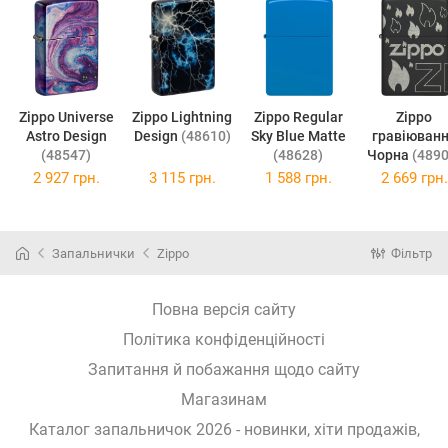
Zippo Universe
Zippo Lightning
Zippo Regular
Zippo
Astro Design
Design
(48610)
Sky Blue Matte
гравіюван
(48547)
(48628)
Чорна
(4890
2 927 грн.
3 115 грн.
1 588 грн.
2 669 грн.
Запальнички
Zippo
Фільтр
Повна версія сайту
Політика конфіденційності
Запитання й побажання щодо сайту
Магазинам
Каталог запальничок 2026 - новинки, хіти продажів,