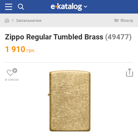
Запальнички
Фільтр
Шукали
раніше
Zippo Regular Tumbled Brass
(49477)
1 910
грн.
в список