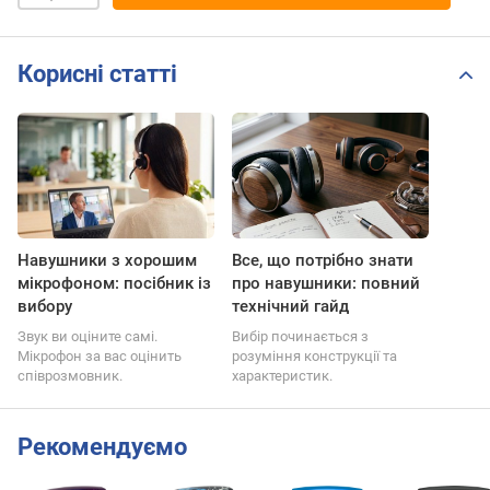
Корисні статті
Навушники з хорошим
Все, що потрібно знати
мікрофоном: посібник із
про навушники: повний
вибору
технічний гайд
Звук ви оціните самі.
Вибір починається з
Мікрофон за вас оцінить
розуміння конструкції та
співрозмовник.
характеристик.
Рекомендуємо