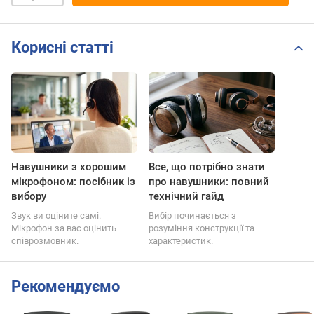
Корисні статті
Навушники з хорошим
Все, що потрібно знати
мікрофоном: посібник із
про навушники: повний
вибору
технічний гайд
Звук ви оціните самі.
Вибір починається з
Мікрофон за вас оцінить
розуміння конструкції та
співрозмовник.
характеристик.
Рекомендуємо