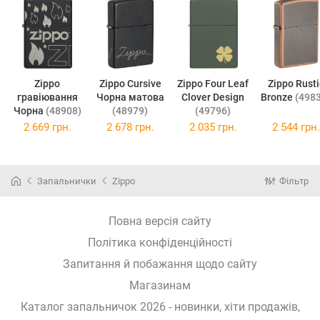
Zippo
Zippo Cursive
Zippo Four Leaf
Zippo Rustic
гравіювання
Чорна матова
Clover Design
Bronze
(498
Чорна
(48908)
(48979)
(49796)
2 669 грн.
2 678 грн.
2 035 грн.
2 544 грн.
Запальнички
Zippo
Фільтр
Повна версія сайту
Політика конфіденційності
Запитання й побажання щодо сайту
Магазинам
Каталог запальничок 2026 - новинки, хіти продажів,