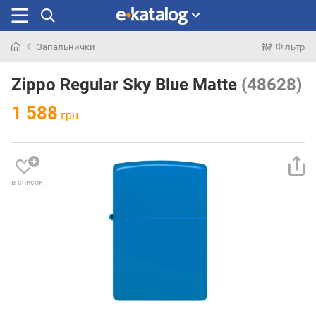
Запальнички
Фільтр
Шукали
раніше
Zippo Regular Sky Blue Matte
(48628)
1 588
грн.
в список