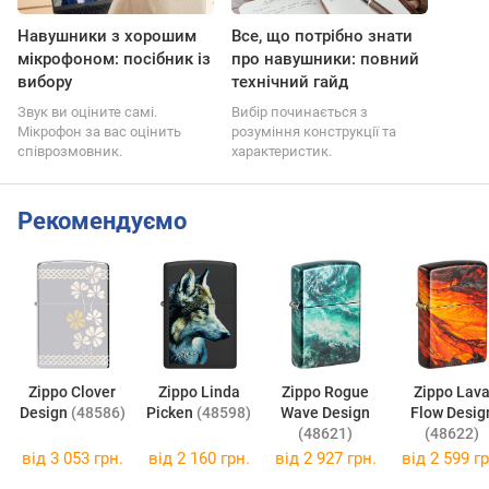
Навушники з хорошим
Все, що потрібно знати
мікрофоном: посібник із
про навушники: повний
вибору
технічний гайд
Звук ви оціните самі.
Вибір починається з
Мікрофон за вас оцінить
розуміння конструкції та
співрозмовник.
характеристик.
Рекомендуємо
Zippo Clover
Zippo Linda
Zippo Rogue
Zippo Lava
Design
(48586)
Picken
(48598)
Wave Design
Flow Desig
(48621)
(48622)
від
3 053 грн.
від
2 160 грн.
від
2 927 грн.
від
2 599 гр