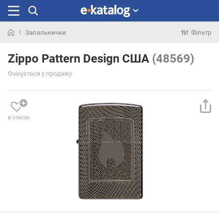
Запальнички
Фільтр
Шукали
раніше
Zippo Pattern Design США
(48569)
Очікується у продажу
в список