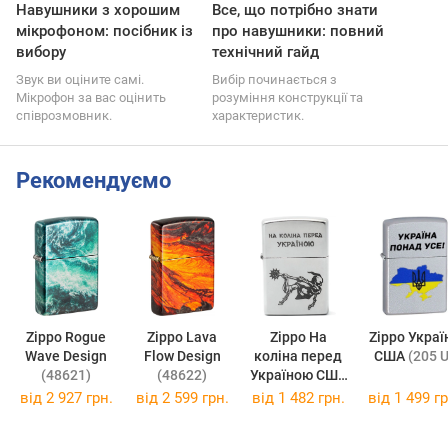
Навушники з хорошим
Все, що потрібно знати
мікрофоном: посібник із
про навушники: повний
вибору
технічний гайд
Звук ви оціните самі.
Вибір починається з
Мікрофон за вас оцінить
розуміння конструкції та
співрозмовник.
характеристик.
Рекомендуємо
Zippo Rogue
Zippo Lava
Zippo На
Zippo Україна
Wave Design
Flow Design
коліна перед
США
(205 U
(48621)
(48622)
Україною США
(205 HK)
від
2 927 грн.
від
2 599 грн.
від
1 482 грн.
від
1 499 гр