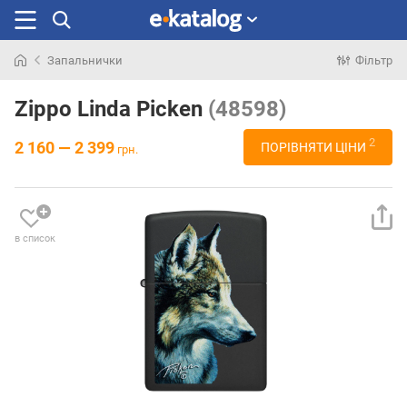
Запальнички
Фільтр
Шукали
раніше
Zippo Linda Picken
(48598)
2
2 160 — 2 399
ПОРІВНЯТИ ЦІНИ
грн.
в список