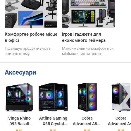
Комфортне робоче місце
Ігрові гаджети для
в офісі
економного геймера
Підвищує продуктивність,
Максимальний комфорт при
знижує втому.
мінімальних витратах.
Аксесуари
Vinga Rhino
Artline Gaming
Cobra
Cobra
D95 Basalt
X65 Crystal
Advanced A84F
Advanced A
Rhino D9580
X65v50
A84F.32.S1.55.21257
A45.16.S5.5
від
від
від
від