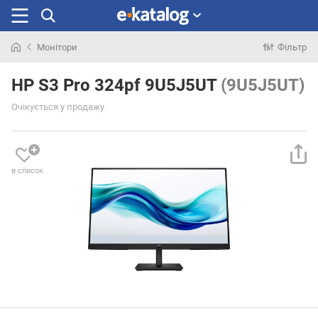
Монітори
Фільтр
Шукали
раніше
HP S3 Pro 324pf 9U5J5UT
(9U5J5UT)
Очікується у продажу
в список