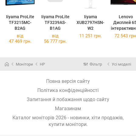
Iiyama ProLite
Iiyama ProLite
Iiyama
Lenovo
TF3215MC-
TF3239AS-
XUB2797HSN-
Дисплей 65
B2AG
B1AG
W2
інтерактивн
від
від
11 251 грн.
72 543 грн
(62F3WA1CE
47 469 грн.
56 777 грн.
Монітори
HP
Фільтр
Усі моделі
Повна версія сайту
Політика конфіденційності
Запитання й побажання щодо сайту
Магазинам
Каталог моніторів 2026 - новинки, хіти продажів,
купити монітори
.