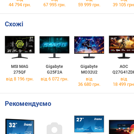
44 794 грн.
67 995 грн.
59 999 грн.
39 105 грн
Схожі
MSI MAG
Gigabyte
Gigabyte
AOC
275QF
G25F2A
MO32U2
Q27G41ZD
від 8 196 грн.
від 6 072 грн.
від
від
36 680 грн.
18 499 грн
Рекомендуємо