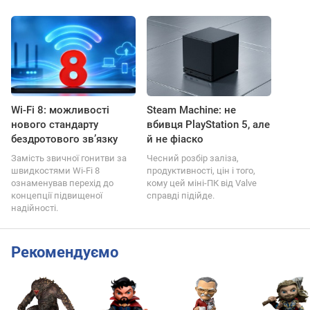
Wi-Fi 8: можливості
Steam Machine: не
нового стандарту
вбивця PlayStation 5, але
бездротового зв’язку
й не фіаско
Замість звичної гонитви за
Чесний розбір заліза,
швидкостями Wi-Fi 8
продуктивності, цін і того,
ознаменував перехід до
кому цей міні-ПК від Valve
концепції підвищеної
справді підійде.
надійності.
Рекомендуємо