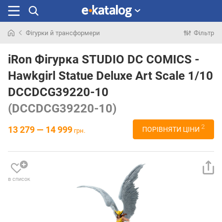
Фігурки й трансформери
Фільтр
Шукали
раніше
iRon Фігурка STUDIO DC COMICS -
Hawkgirl Statue Deluxe Art Scale 1/10
DCCDCG39220-10
(DCCDCG39220-10)
2
13 279 — 14 999
ПОРІВНЯТИ ЦІНИ
грн.
в список