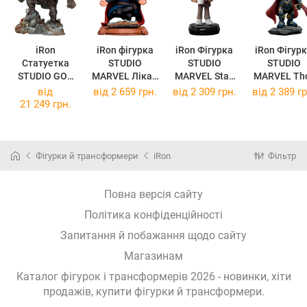
iRon
iRon фігурка
iRon Фігурка
iRon Фігур
Статуетка
STUDIO
STUDIO
STUDIO
STUDIO GOD
MARVEL Лікар
MARVEL Stan
MARVEL Th
OF WAR Orge
Strange в
Lee with
Love and
від
від
2 659 грн.
від
2 309 грн.
від
2 389 гр
Statue Art
Multiverse of
Grumpy Cat -
Thunder Тор
21 249 грн.
Scale 1/10
Madness
Pow!
см
SOGAME49121
Stephen
STNLEE71422-
MARCAS722
-10
Strange
MC
-MC
(SOGAME4912
MARCAS70522
(MARCAS72
Фігурки й трансформери
iRon
Фільтр
1-10)
-MC
2-MC)
(MARCAS7052
2-MC)
Повна версія сайту
Політика конфіденційності
Запитання й побажання щодо сайту
Магазинам
Каталог фігурок і трансформерів 2026 - новинки, хіти
продажів,
купити фігурки й трансформери
.