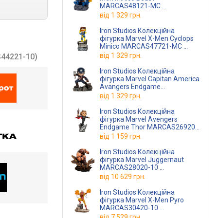
MARCAS48121-MC
(MARCAS48121-MC)
від
1 329 грн.
Iron Studios Колекційна
фігурка Marvel X-Men Cyclops
Minico MARCAS47721-MC
(MARCAS47721-MC)
від
1 329 грн.
44221-10)
Iron Studios Колекційна
фігурка Marvel Capitan America
Avangers Endgame
MARCAS26620-MC
від
1 329 грн.
(MARCAS26820-MC)
Iron Studios Колекційна
фігурка Marvel Avengers
Endgame Thor MARCAS26920-
MC
(MARCAS26920-MC)
від
1 159 грн.
Iron Studios Колекційна
фігурка Marvel Juggernaut
MARCAS28020-10
(MARCAS28020-10)
від
10 629 грн.
Iron Studios Колекційна
фігурка Marvel X-Men Pyro
MARCAS30420-10
(MARCAS30420-10)
від
7 529 грн.