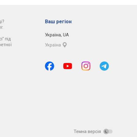
Ваш регіон
і?
r.
Україна
,
UA
і" під
ретної
Україна
Темна версія