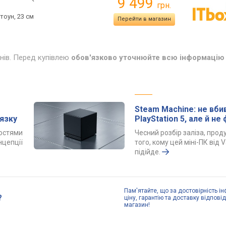
9 499
грн.
стоун, 23 см
Перейти в магазин
инів. Перед купівлею
обов'язково уточнюйте всю інформацію 
Steam Machine: не вби
язку
PlayStation 5, але й не
костями
Чесний розбір заліза, проду
нцепції
того, кому цей міні-ПК від 
підійде.
Пам'ятайте, що за достовірність ін
?
ціну, гарантію та доставку відпові
магазин!