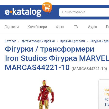
Гаджети
Комп'ютери
Фото
TV
Аудіо
П
Каталог
/
Дитячі товари й іграшки
/
Іграшки й розваги
/
Фігурки й тр
Фігурки / трансформери
Iron Studios Фігурка MARVEL 
MARCAS44221-10
(MARCAS44221-10)
ві
Пор
FO
Br