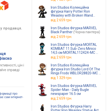
Iron Studios Колекційна
фігурка Harry Potter Ron
Weasley with Broken Wand
WBHPM68122-MC
від
2 659 грн.
(WBHPM68122-MC)
Iron Studios Фігурка MARVEL
у продавця.
Black Panther
(Чорна пантера)
від
2 659 грн.
Iron Studios Фігурка MORTAL
KOMBAT 11 Sub-Zero Minico
14,5 см MORTAL112424-MC
вця
(MORTAL112424-MC)
від
2 659 грн.
 фіаско
Iron Studios Колекційна
ктивності, цін і
фігурка Iron Studio Lord Of The
Valve справді
Rings Frodo WBLOR28820-MC
(WBLOR28820-MC)
від
1 329 грн.
Iron Studios Фігурка MARVEL
Spider-Man - Daily Bugle
newspaper 16.5 см
формації про
дає сам інтернет-
від
2 659 грн.
Iron Studios Фігурка Harry
Potter Ron Weasley Statue Art