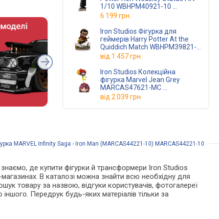
1/10 WBHPM40921-10
(WBHPM40921-10)
6 199 грн.
Iron Studios Фігурка для
геймерів Harry Potter At the
Quiddich Match WBHPM39821-
MC
(WBHPM39821-MC)
від
1 457 грн.
Iron Studios Колекційна
фігурка Marvel Jean Grey
MARCAS47621-MC
(MARCAS47621-MC)
від
2 039 грн.
ігурка MARVEL Infinity Saga - Iron Man (MARCAS44221-10) MARCAS44221-10
и знаємо, де купити фігурки й трансформери Iron Studios
-магазинах. В каталозі можна знайти всю необхідну для
ошук товару за назвою, відгуки користувачів, фотогалереї
о іншого. Передрук будь-яких матеріалів тільки за