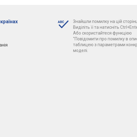
 країнах
Знайшли помилку на цій сторінц
Виділіть її та натисніть Ctrl+Ente
Або скористайтеся функцією
"Повідомити про помилку в опис
анія
таблицею з параметрами конк
моделі.