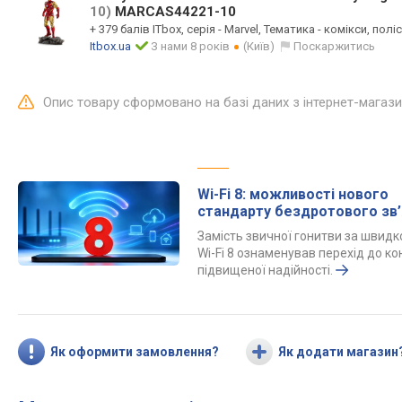
10)
MARCAS44221-10
+ 379 балів ITbox, серія - Marvel, Тематика - комікси, полі
Itbox.ua
З нами 8 років
(Київ)
Поскаржитись
Опис товару сформовано на базі даних з інтернет-магаз
Wi-Fi 8: можливості нового
стандарту бездротового зв’
Замість звичної гонитви за швид
Wi-Fi 8 ознаменував перехід до ко
підвищеної надійності.
Як оформити замовлення?
Як додати магазин