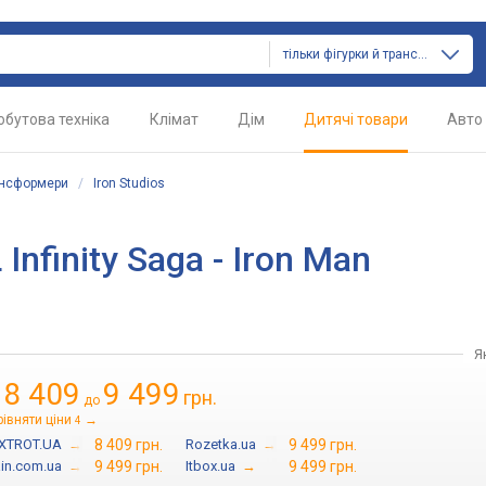
тільки фігурки й трансформери
обутова техніка
Клімат
Дім
Дитячі товари
Авто
ансформери
/
Iron Studios
Infinity Saga - Iron Man
Я
8 409
9 499
грн.
д
до
івняти ціни
→
4
XTROT.UA
→
8 409 грн.
Rozetka.ua
→
9 499 грн.
ain.com.ua
→
9 499 грн.
Itbox.ua
→
9 499 грн.