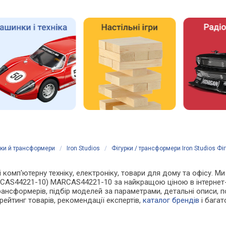
рки й трансформери
/
Iron Studios
/
Фігурки / трансформери Iron Studios Ф
 і комп'ютерну техніку, електроніку, товари для дому та офісу. М
MARCAS44221-10) MARCAS44221-10 за найкращою ціною в інтернет
рансформерів, підбір моделей за параметрами, детальні описи, п
ї, рейтинг товарів, рекомендації експертів,
каталог брендів
і багат