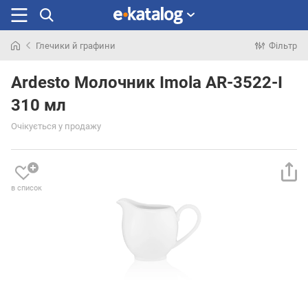
Глечики й графини
Фільтр
Шукали
раніше
Ardesto Молочник Imola AR-3522-I
310 мл
Очікується у продажу
в список