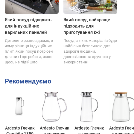
Який посуд підходить
Який посуд найкраще
для індукційних
підходить для
варильних панелей
приготування їжі
Детально розповідаємо, в
Посуд із яких матеріалів буде
чому різниця індукційних
найбільш безпечною для
плит, який посуд потрібен
здоров'я людини,
для них і що робити, якщо
довговічною та зручною у
щось не підійшло.
використанні
Рекомендуємо
Ardesto Глечик
Ardesto Глечик
Ardesto Глечик
Ardesto Гле
Graphite 1350
з кришкою
з кришкою
з кришкою 