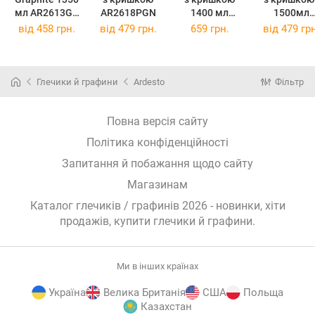
мл AR2613GR
AR2618PGN
1400 мл
1500мл
(AR2613GR)
AR2614PG
A
від
458 грн.
від
479 грн.
659 грн.
від
479 грн
(AR2614PG)
(AR2615ST
Глечики й графини
Ardesto
Фільтр
Повна версія сайту
Політика конфіденційності
Запитання й побажання щодо сайту
Магазинам
Каталог глечиків / графинів 2026 - новинки, хіти
продажів,
купити глечики й графини
.
Ми в інших країнах
Україна
Велика Британія
США
Польща
Казахстан