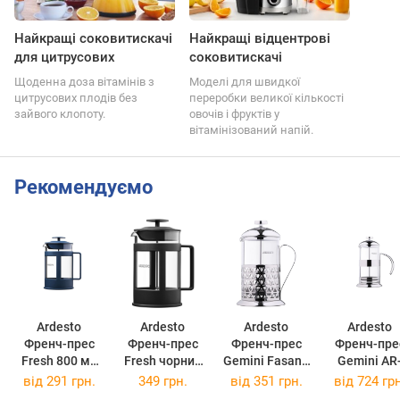
Найкращі соковитискачі
Найкращі відцентрові
для цитрусових
соковитискачі
Щоденна доза вітамінів з
Моделі для швидкої
цитрусових плодів без
переробки великої кількості
зайвого клопоту.
овочів і фруктів у
вітамінізований напій.
Рекомендуємо
Ardesto
Ardesto
Ardesto
Ardesto
Френч-прес
Френч-прес
Френч-прес
Френч-пре
Fresh 800 мл
Fresh чорний
Gemini Fasano
Gemini AR
Blue
800мл
800 мл
1910-FP 1 
від
291 грн.
349 грн.
від
351 грн.
від
724 грн
AR1008BEF
AR1008BLF
AR1908FP