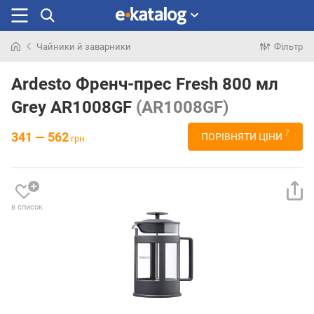
Чайники й заварники
Фільтр
Шукали
раніше
Ardesto Френч-прес Fresh 800 мл
Grey AR1008GF
(AR1008GF)
7
341 — 562
ПОРІВНЯТИ ЦІНИ
грн.
в список