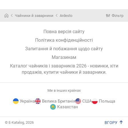
(AR1008BEF)
(AR1008BLF)
(AR1908FP)
Чайники й заварники
Ardesto
Фільтр
Повна версія сайту
Політика конфіденційності
Запитання й побажання щодо сайту
Магазинам
Каталог чайників і заварників 2026 - новинки, хіти
продажів,
купити чайники й заварники
.
Ми в інших країнах
Україна
Велика Британія
США
Польща
Казахстан
E-
© E-Katalog, 2026
ВГОРУ
Katalog