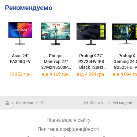
Рекомендуємо
Asus 24"
Philips
PrologiX 27"
PrologiX
PA248QFV
Монiтор 27"
P2725HV IPS
Gaming 24.
27M2N3500PF
Black 120Hz
G2525HU I
IPS Black
P2725HV
Black 200H
10 253 грн.
від
9 169 грн.
від
4 094 грн.
від
4 094 гр
260Hz
G2525HU
27M2N3500PF
/00
Монітори
2E
Фільтр
Усі моделі
Повна версія сайту
Політика конфіденційності