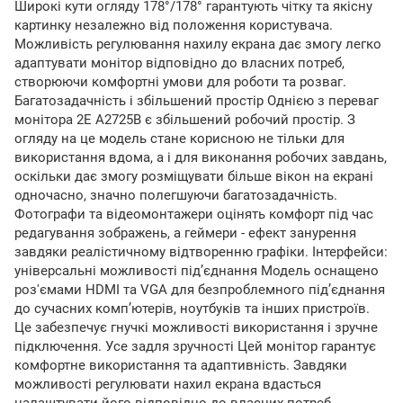
Широкі кути огляду 178°/178° гарантують чітку та якісну
картинку незалежно від положення користувача.
Можливість регулювання нахилу екрана дає змогу легко
адаптувати монітор відповідно до власних потреб,
створюючи комфортні умови для роботи та розваг.
Багатозадачність і збільшений простір Однією з переваг
монітора 2E A2725B є збільшений робочий простір. З
огляду на це модель стане корисною не тільки для
використання вдома, а і для виконання робочих завдань,
оскільки дає змогу розміщувати більше вікон на екрані
одночасно, значно полегшуючи багатозадачність.
Фотографи та відеомонтажери оцінять комфорт під час
редагування зображень, а геймери - ефект занурення
завдяки реалістичному відтворенню графіки. Інтерфейси:
універсальні можливості під’єднання Модель оснащено
роз'ємами HDMI та VGA для безпроблемного під’єднання
до сучасних комп’ютерів, ноутбуків та інших пристроїв.
Це забезпечує гнучкі можливості використання і зручне
підключення. Усе задля зручності Цей монітор гарантує
комфортне використання та адаптивність. Завдяки
можливості регулювати нахил екрана вдасться