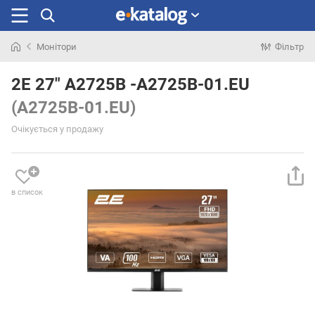
Монітори
Фільтр
Шукали
раніше
2E 27" A2725B -A2725B-01.EU
(A2725B-01.EU)
Очікується у продажу
в список