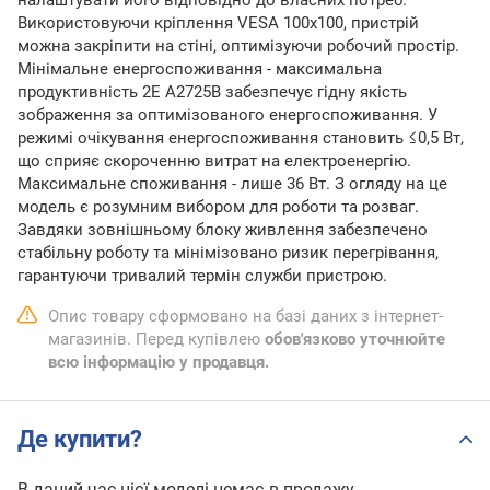
налаштувати його відповідно до власних потреб.
Використовуючи кріплення VESA 100х100, пристрій
можна закріпити на стіні, оптимізуючи робочий простір.
Мінімальне енергоспоживання - максимальна
продуктивність 2E A2725B забезпечує гідну якість
зображення за оптимізованого енергоспоживання. У
режимі очікування енергоспоживання становить ≤0,5 Вт,
що сприяє скороченню витрат на електроенергію.
Максимальне споживання - лише 36 Вт. З огляду на це
модель є розумним вибором для роботи та розваг.
Завдяки зовнішньому блоку живлення забезпечено
стабільну роботу та мінімізовано ризик перегрівання,
гарантуючи тривалий термін служби пристрою.
Опис товару сформовано на базі даних з інтернет-
магазинів. Перед купівлею
обов'язково уточнюйте
всю інформацію у продавця.
Де купити?
В даний час цієї моделі немає в продажу.