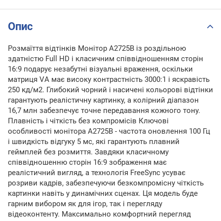
Опис
Розмаїття відтінків Монітор A2725B із роздільною
здатністю Full HD і класичним співвідношенням сторін
16:9 подарує незабутні візуальні враження, оскільки
матриця VА має високу контрастність 3000:1 і яскравість
250 кд/м2. Глибокий чорний і насичені кольорові відтінки
гарантують реалістичну картинку, а колірний діапазон
16,7 млн забезпечує точне передавання кожного тону.
Плавність і чіткість без компромісів Ключові
особливості монітора A2725B - частота оновлення 100 Гц
і швидкість відгуку 5 мс, які гарантують плавний
геймплей без розмиття. Завдяки класичному
співвідношенню сторін 16:9 зображення має
реалістичний вигляд, а технологія FreeSync усуває
розриви кадрів, забезпечуючи безкомпромісну чіткість
картинки навіть у динамічних сценах. Ця модель буде
гарним вибором як для ігор, так і перегляду
відеоконтенту. Максимально комфортний перегляд