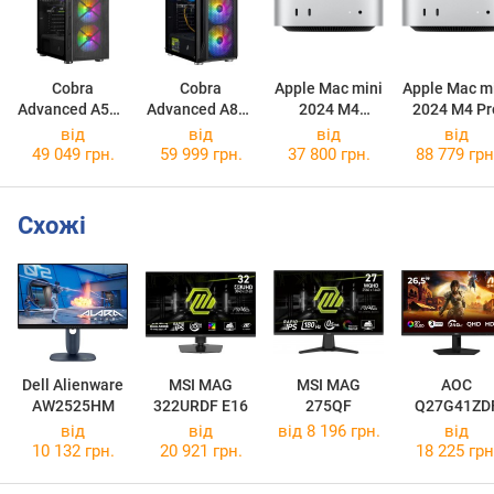
Cobra
Cobra
Apple Mac mini
Apple Mac m
Advanced A56X
Advanced A84F
2024 M4
2024 M4 Pr
A56X.16.H1S2.55.20440
A84F.32.S1.55.21257
MU9D3
MCX44
від
від
від
від
49 049 грн.
59 999 грн.
37 800 грн.
88 779 грн
Схожі
Dell Alienware
MSI MAG
MSI MAG
AOC
AW2525HM
322URDF E16
275QF
Q27G41ZD
від
від
від 8 196 грн.
від
10 132 грн.
20 921 грн.
18 225 грн