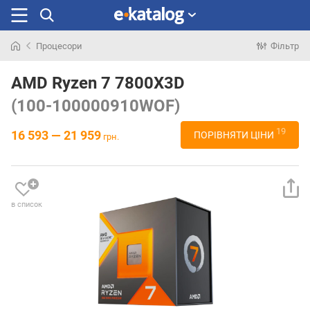
Процесори
Фільтр
Шукали
раніше
AMD Ryzen 7 7800X3D
(100-100000910WOF)
19
16 593 — 21 959
ПОРІВНЯТИ ЦІНИ
грн.
в список