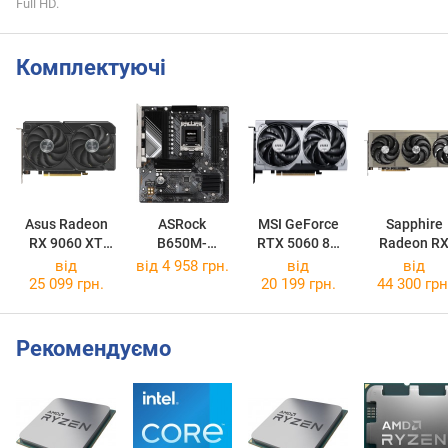
Full HD.
Комплектуючі
Asus Radeon
ASRock
MSI GeForce
Sapphire
RX 9060 XT
B650M-
RTX 5060 8G
Radeon R
Dual 16GB
HDV/M.2
VENTUS 2X OC
9070 XT
від
від 4 958 грн.
від
від
NITRO+
25 099 грн.
20 199 грн.
44 300 грн
Рекомендуємо