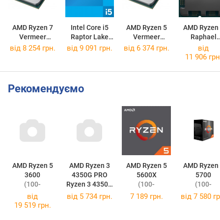
AMD Ryzen 7
Intel Core i5
AMD Ryzen 5
AMD Ryzen 
Vermeer
Raptor Lake
Vermeer
Raphael
5700X BOX
Refresh
5600 BOX
7600X3D B
від
8 254 грн.
від
9 091 грн.
від
6 374 грн.
від
i5-14400F BOX
11 906 грн
Рекомендуємо
AMD Ryzen 5
AMD Ryzen 3
AMD Ryzen 5
AMD Ryzen 7
3600
4350G PRO
5600X
5700
(100-
Ryzen 3 4350G
(100-
(100-
000000031)
PRO
000000065)
100000743B
від
від
5 734 грн.
7 189 грн.
від
7 580 гр
(100-
)
19 519 грн.
100000148MP