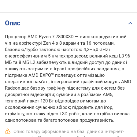
Опис
Процесор AMD Ryzen 7 7800X3D — високопродуктивний
чіп на архітектурі Zen 4 з 8 ядрами та 16 потоками,
базовою/турбо тактовою частотою 4,2–5,0 GHz і
енергоефективним 5 нм техпроцесом; великий кеш L3 96
МБ та 8 МБ L2 забезпечують швидкий доступ до даних і
знижують затримки в іграх і професійних завданнях, а
підтримка AMD EXPO™ полегшує оптимізацію
оперативної пам'яті; інтегрований графічний модуль AMD
Radeon дає базову графічну підсистему для систем без
дискретної відеокарти; сумісний з роз’ємом AM5,
тепловий пакет 120 Вт відповідає вимогам до
охолодження сучасних збірок; підходить для ігор,
стрімінгу, монтажу відео і 3D-робіт, коли потрібна висока
однопотокова та багатопотокова продуктивність.
Опис товару сформовано на базі даних з інтернет-