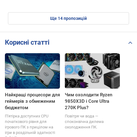
ще
14
пропозицій
Корисні статті
Найкращі процесори для
Чим охолодити Ryzen
геймерів з обмеженим
9850X3D і Core Ultra
бюджетом
270K Plus?
П'ятірка доступних CPU
Повітря чи вода —
початкового рівня для
споконвічна дилема
ігрового ПК з прицілом на
охолодження ПК.
ігри в роздільній здатності