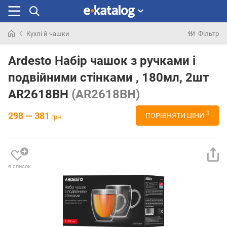
Кухлі й чашки
Фільтр
Шукали
раніше
Ardesto Набір чашок з ручками і
подвійними стінками , 180мл, 2шт
AR2618BH
(AR2618BH)
3
298 — 381
ПОРІВНЯТИ ЦІНИ
грн.
в список