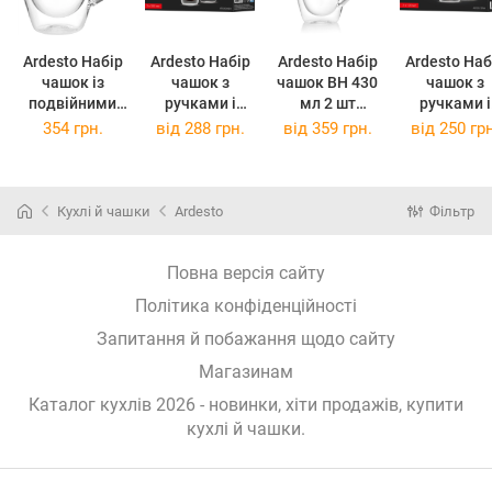
Ardesto Набір
Ardesto Набір
Ardesto Набір
Ardesto Наб
чашок із
чашок з
чашок BH 430
чашок з
подвійними
ручками і
мл 2 шт
ручками і
стінками
подвійними
прозорий
подвійним
354 грн.
від
288 грн.
від
359 грн.
від
250 грн
AR2615BH 150
стінками ,
AR2643BH
стінками ,
мл 2 шт
330мл, 2шт
(AR2643BH)
120мл, 2ш
AR2633BH
(AR2633BH)
(AR2612BH
Кухлі й чашки
Ardesto
Фільтр
Повна версія сайту
Політика конфіденційності
Запитання й побажання щодо сайту
Магазинам
Каталог кухлів 2026 - новинки, хіти продажів,
купити
кухлі й чашки
.