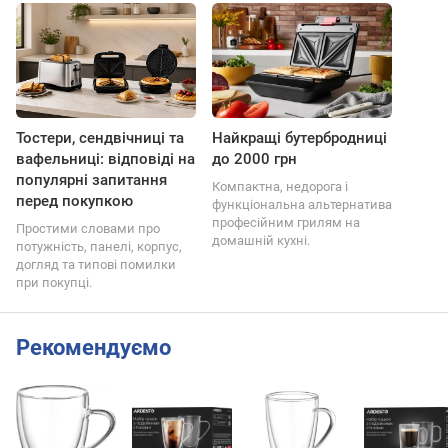
Тостери, сендвічниці та
Найкращі бутербродниці
вафельниці: відповіді на
до 2000 грн
популярні запитання
Компактна, недорога і
перед покупкою
функціональна альтернатива
професійним грилям на
Простими словами про
домашній кухні.
потужність, панелі, корпус,
догляд та типові помилки
при покупці.
Рекомендуємо