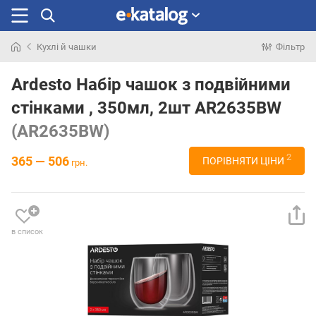
Кухлі й чашки
Фільтр
Шукали
раніше
Ardesto Набір чашок з подвійними
стінками , 350мл, 2шт AR2635BW
(AR2635BW)
2
365 — 506
ПОРІВНЯТИ ЦІНИ
грн.
в список