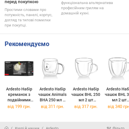
перед покупкою
функціональна альтернатива
професійним грилям на
Простими словами про
домашній кухні.
потужність, панелі, корпус,
догляд та типові помилки
при покупці.
Рекомендуємо
Ardesto Набір
Ardesto Набір
Ardesto Набір
Ardesto Наб
креманок з
чашок Animals
чашок BHL 250
чашок BHL 330
подвійними
BHA 250 мл 2
мл 2 шт
мл 2 шт
стінками ,
шт прозорий
прозорий
прозорий
від
199 грн.
від
311 грн.
від
317 грн.
від
340 грн
220мл, 2шт
AR2625BHA
AR2625BHL
AR2622BCR
(AR2625BHA)
(AR2625BHL)
(AR2633BH
(AR2622BCR)
Кухлі й чашки
Ardesto
Фільтр