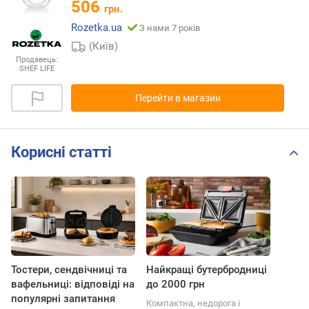
506
грн.
Rozetka.ua
З нами 7 років
(Київ)
Продавець:
SHEF LIFE
Перейти в магазин
Корисні статті
Тостери, сендвічниці та
Найкращі бутербродниці
вафельниці: відповіді на
до 2000 грн
популярні запитання
Компактна, недорога і