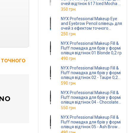
очей відтінок 617 Iced Mocha 5
гр
350 грн.
NYX Professional Makeup Eye
and Eyebrow Pencil олівець для
очей з ефектом точного
нанесення відтінок 926 Electric
250 грн.
Blue 1.2 г
NYX Professional Makeup Fill &
Fluff помадка для брів у формі
олівця відтінок 01 Blonde 0,2 гр
490 грн.
 точного
NYX Professional Makeup Fill &
Fluff помадка для брів у формі
олівця відтінок 02 - Taupe 0,2
гр
590 грн.
NYX Professional Makeup Fill &
Fluff помадка для брів у формі
олівця відтінок 04 - Chocolate
0,2 гр
550 грн.
NYX Professional Makeup Fill &
Fluff помадка для брів у формі
олівця відтінок 05 - Ash Brown
0,2 гр
490 грн.