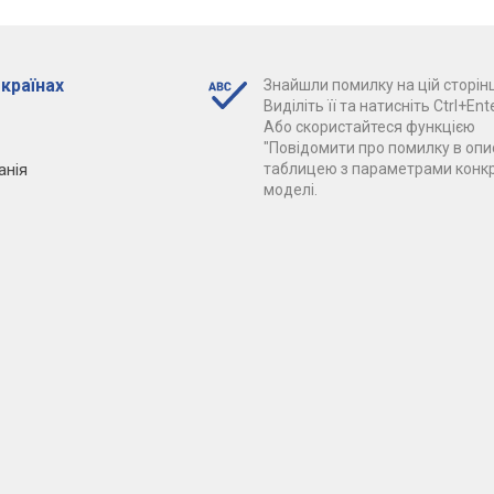
 країнах
Знайшли помилку на цій сторінц
Виділіть її та натисніть Ctrl+Ente
Або скористайтеся функцією
"Повідомити про помилку в опис
анія
таблицею з параметрами конк
моделі.