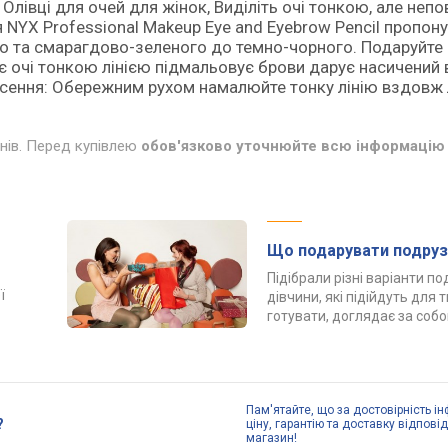
, Олівці для очей для жінок, Виділіть очі тонкою, але не
я NYX Professional Makeup Eye and Eyebrow Pencil пропон
о та смарагдово-зеленого до темно-чорного. Подаруйте
ляє очі тонкою лінією підмальовує брови дарує насичений 
сення: Обережним рухом намалюйте тонку лінію вздовж л
инів. Перед купівлею
обов'язково уточнюйте всю інформацію 
Що подарувати подруз
Підібрали різні варіанти п
ї
дівчини, які підійдуть для 
готувати, доглядає за соб
Пам'ятайте, що за достовірність ін
?
ціну, гарантію та доставку відпові
магазин!