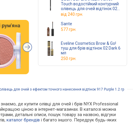
Touch водостійкий контурний
олівець для очей відтінок 023
Black Ink 1.2 гр
від
240 грн.
Sante
577 грн.
Eveline Cosmetics Brow & Go!
туш для брів відтінок 02 Dark 6
мл
250 грн.
олівець для очей з ефектом точного нанесення відтінок 917 Purple 1.2 гр
 знаємо, де купити олівці для очей і брів NYX Professional
 найкращою ціною в інтернет-магазинах. В каталозі можна
етрами, детальні описи, пошук товару за назвою, відгуки
тів,
каталог брендів
і багато іншого. Передрук будь-яких