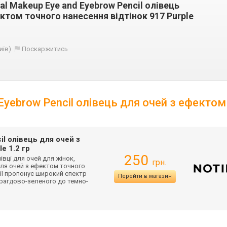
al Makeup Eye and Eyebrow Pencil олівець
ктом точного нанесення відтінок 917 Purple
иїв)
Поскаржитись
Eyebrow Pencil олівець для очей з ефектом
il олівець для очей з
e 1.2 гр
250
лівці для очей для жінок,
грн.
для очей з ефектом точного
cil пропонує широкий спектр
Перейти в магазин
арагдово-зеле
ного до темно-