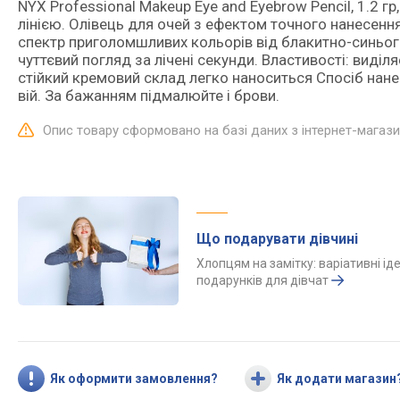
NYX Professional Makeup Eye and Eyebrow Pencil, 1.2 гр
лінією. Олівець для очей з ефектом точного нанесенн
спектр приголомшливих кольорів від блакитно-синьог
чуттєвий погляд за лічені секунди. Властивості: виді
стійкий кремовий склад легко наноситься Спосіб нане
вій. За бажанням підмалюйте і брови.
Опис товару сформовано на базі даних з інтернет-магаз
Що подарувати дівчині
Хлопцям на замітку: варіативні іде
подарунків для дівчат
Як оформити замовлення?
Як додати магазин