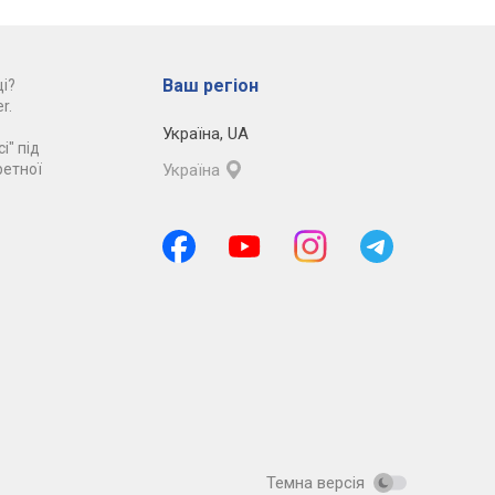
Ваш регіон
і?
r.
Україна
,
UA
і" під
ретної
Україна
Темна версія