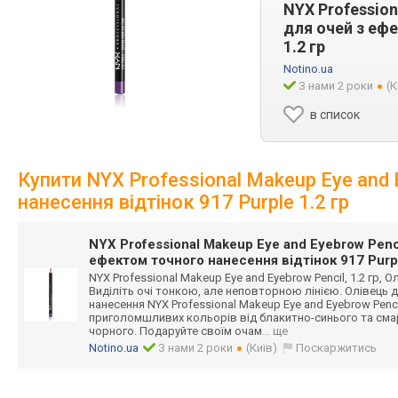
NYX Profession
для очей з ефе
1.2 гр
Notino.ua
З нами 2 роки
(К
в список
Купити NYX Professional Makeup Eye and 
нанесення відтінок 917 Purple 1.2 гр
NYX Professional Makeup Eye and Eyebrow Penc
ефектом точного нанесення відтінок 917 Purpl
NYX Professional Makeup Eye and Eyebrow Pencil, 1.2 гр, О
Виділіть очі тонкою, але неповторною лінією. Олівець 
нанесення NYX Professional Makeup Eye and Eyebrow Pen
приголомшливих кольорів від блакитно-синьог
о та см
чорного. Подаруйте своїм очам
... ще
Notino.ua
З нами 2 роки
(Київ)
Поскаржитись