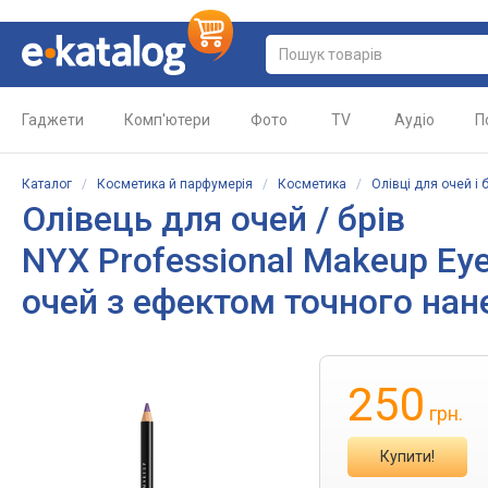
Гаджети
Комп'ютери
Фото
TV
Аудіо
П
Каталог
/
Косметика й парфумерія
/
Косметика
/
Олівці для очей і 
Олівець для очей / брів
NYX Professional Makeup Eye
очей з ефектом точного нане
250
грн.
Купити!