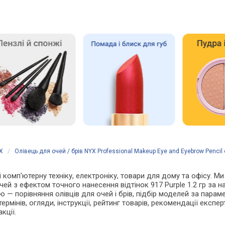
X
/
Олівець для очей / брів NYX Professional Makeup Eye and Eyebrow Pencil 
і комп'ютерну техніку, електроніку, товари для дому та офісу. Ми
очей з ефектом точного нанесення відтінок 917 Purple 1.2 гр за
 — порівняння олівців для очей і брів, підбір моделей за парам
ермінів, огляди, інструкції, рейтинг товарів, рекомендації експер
кції.