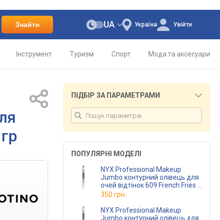
UA
Знайти
Україна
Увійти
Інструмент
Туризм
Спорт
Мода та аксесуари
ПІДБІР ЗА ПАРАМЕТРАМИ
для
 гр
ПОПУЛЯРНІ МОДЕЛІ
NYX Professional Makeup
Jumbo контурний олівець для
очей відтінок 609 French Fries 5
гр
350 грн.
NYX Professional Makeup
Jumbo контурний олівець для