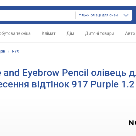
тільки олівці для очей і брів
обутова техніка
Клімат
Дім
Дитячі товари
Авто
брів
/
NYX
 and Eyebrow Pencil олівець 
сення відтінок 917 Purple 1.2