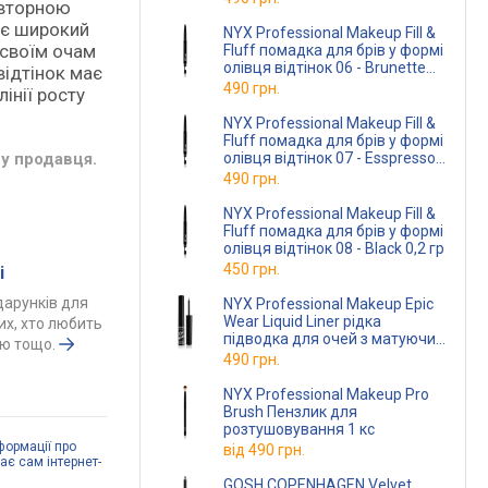
повторною
ує широкий
NYX Professional Makeup Fill &
 своїм очам
Fluff помадка для брів у формі
олівця відтінок 06 - Brunette
відтінок має
0,2 гр
490 грн.
інії росту
NYX Professional Makeup Fill &
Fluff помадка для брів у формі
олівця відтінок 07 - Esspresso
у продавця.
0,2 гр
490 грн.
NYX Professional Makeup Fill &
Fluff помадка для брів у формі
олівця відтінок 08 - Black 0,2 гр
450 грн.
і
одарунків для
NYX Professional Makeup Epic
Wear Liquid Liner рідка
тих, хто любить
підводка для очей з матуючим
ою тощо.
ефектом відтінок 03 Stone Fox
490 грн.
3.5 мл
NYX Professional Makeup Pro
Brush Пензлик для
розтушовування 1 кс
формації про
від
490 грн.
дає сам інтернет-
GOSH COPENHAGEN Velvet